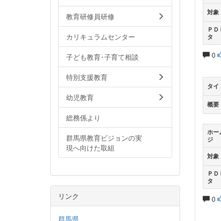
対象
教育研修員研修
ＰＤ
カリキュラムセンター
タ
0
子ども教育･子育て相談
特別支援教育
タイ
幼児教育
概要
総務係より
ホー
群馬県教育ビジョンの実
ジ
現へ向けた取組
対象
ＰＤ
タ
リンク
0
群馬県