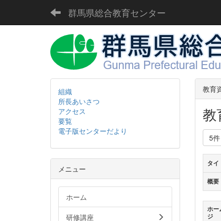
群馬県総合教育センター
教育
組織
所長あいさつ
教
アクセス
要覧
電子版センターだより
5
タイ
メニュー
概要
ホーム
ホー
研修講座
ジ