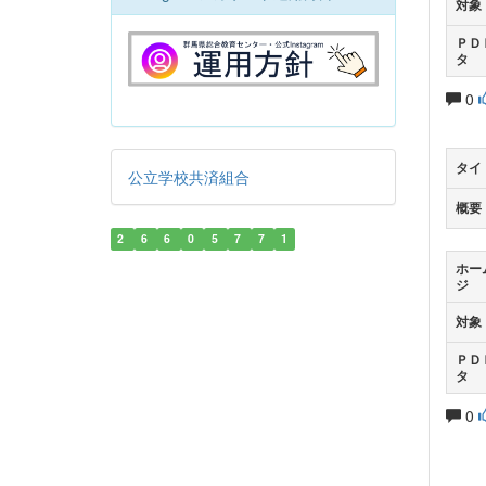
対象
ＰＤ
タ
0
タイ
公立学校共済組合
概要
2
6
6
0
5
7
7
1
ホー
ジ
対象
ＰＤ
タ
0