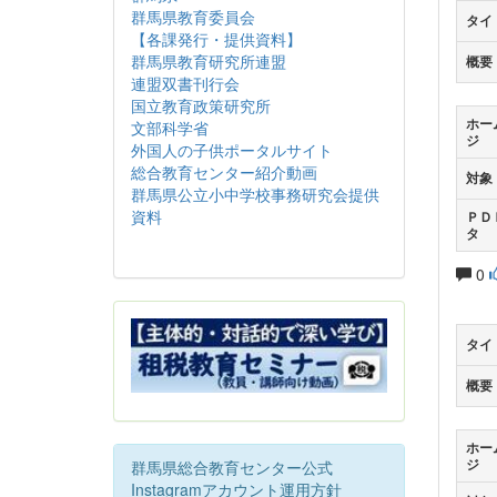
群馬県教育委員会
タイ
【各課発行・提供資料】
群馬県教育研究所連盟
概要
連盟双書刊行会
国立教育政策研究所
ホー
文部科学省
ジ
外国人の子供ポータルサイト
総合教育センター紹介動画
対象
群馬県公立小中学校事務研究会提供
資料
ＰＤ
タ
0
タイ
概要
ホー
ジ
群馬県総合教育センター公式
Instagramアカウント運用方針