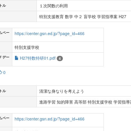
１次関数の利用
トル
特別支援教育 数学 中２ 盲学校 学習指導案 H27
ムペー
https://center.gsn.ed.jp/?page_id=466
特別支援学校
Ｆデー
H27特数特研01.pdf
4
0
清潔な身なりを考えよう
トル
進路学習 知的障害 高等部 特別支援学校 学習指導案
ムペー
https://center.gsn.ed.jp/?page_id=466