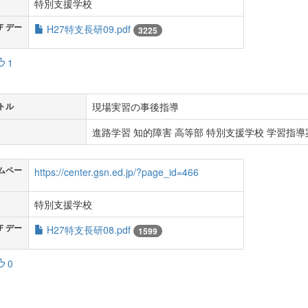
特別支援学校
Ｆデー
H27特支長研09.pdf
3225
1
現場実習の事後指導
トル
進路学習 知的障害 高等部 特別支援学校 学習指導案
ムペー
https://center.gsn.ed.jp/?page_id=466
特別支援学校
Ｆデー
H27特支長研08.pdf
1599
0