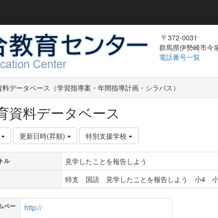
〒372-0031
群馬県伊勢崎市今泉町
電話番号一覧
資料データベース（学習指導案・年間指導計画・シラバス）
育資料データベース
件
更新日時(昇順)
特別支援学校
見学したことを報告しよう
トル
特支 国語 見学したことを報告しよう 小4 小
ムペー
http://