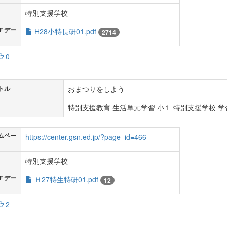
特別支援学校
Ｆデー
H28小特長研01.pdf
2714
0
おまつりをしよう
トル
特別支援教育 生活単元学習 小１ 特別支援学校 学習
ムペー
https://center.gsn.ed.jp/?page_id=466
特別支援学校
Ｆデー
Ｈ27特生特研01.pdf
12
2