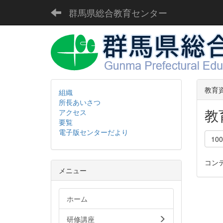
群馬県総合教育センター
教育
組織
所長あいさつ
教
アクセス
要覧
電子版センターだより
10
コン
メニュー
ホーム
研修講座