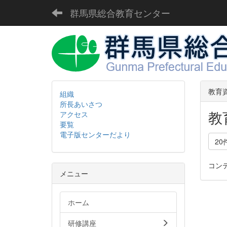
群馬県総合教育センター
教育
組織
所長あいさつ
教
アクセス
要覧
電子版センターだより
20
コン
メニュー
ホーム
研修講座