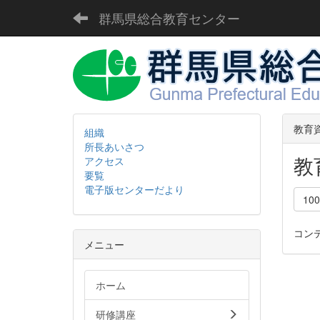
群馬県総合教育センター
教育
組織
所長あいさつ
教
アクセス
要覧
電子版センターだより
10
コン
メニュー
ホーム
研修講座