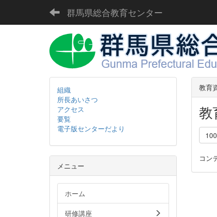
群馬県総合教育センター
教育
組織
所長あいさつ
教
アクセス
要覧
電子版センターだより
10
コン
メニュー
ホーム
研修講座