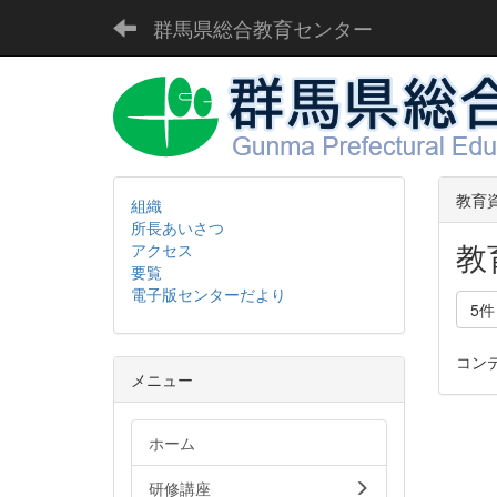
群馬県総合教育センター
教育
組織
所長あいさつ
教
アクセス
要覧
電子版センターだより
5
コン
メニュー
ホーム
研修講座