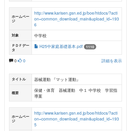
http://www.karisen.gsn.ed.jp/boe/htdocs/?acti
ホームペー
on=common_download_main&upload_id=193
ジ
6
中学校
対象
ＰＤＦデー
H25中家庭基礎基本.pdf
1110
タ
0
0
詳細を表示
器械運動 『マット運動』
タイトル
保健・体育 器械運動 中１ 中学校 学習指
概要
導案
http://www.karisen.gsn.ed.jp/boe/htdocs/?acti
ホームペー
on=common_download_main&upload_id=193
ジ
5