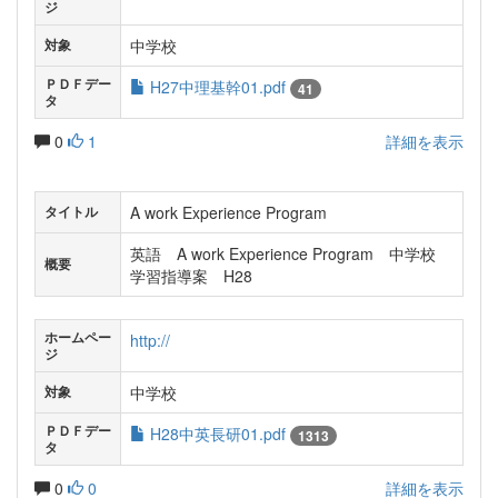
ジ
中学校
対象
ＰＤＦデー
H27中理基幹01.pdf
41
タ
0
1
詳細を表示
A work Experience Program
タイトル
英語 A work Experience Program 中学校
概要
学習指導案 H28
ホームペー
http://
ジ
中学校
対象
ＰＤＦデー
H28中英長研01.pdf
1313
タ
0
0
詳細を表示