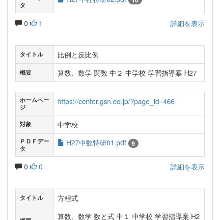
10
タ
0
1
詳細を表示
比例と反比例
タイトル
算数、数学 関数 中２ 中学校 学習指導案 H27
概要
ホームペー
https://center.gsn.ed.jp/?page_id=466
ジ
中学校
対象
ＰＤＦデー
H27中数特研01.pdf
9
タ
0
0
詳細を表示
方程式
タイトル
算数、数学 数と式 中１ 中学校 学習指導案 H2