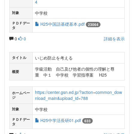
4
中学校
対象
ＰＤＦデー
H25中国語基礎基本.pdf
23064
タ
0
0
詳細を表示
いじめ防止を考える
タイトル
学級活動 自己及び他者の個性の理解と尊
概要
重 中１ 中学校 学習指導案 H25
https://center.gsn.ed.jp/?action=common_dow
ホームペー
ジ
nload_main&upload_id=788
中学校
対象
ＰＤＦデー
H25中学活長研01.pdf
633
タ