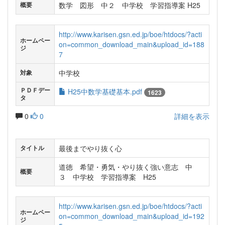
数学 図形 中２ 中学校 学習指導案 H25
概要
http://www.karisen.gsn.ed.jp/boe/htdocs/?acti
ホームペー
on=common_download_main&upload_id=188
ジ
7
中学校
対象
ＰＤＦデー
H25中数学基礎基本.pdf
1623
タ
0
0
詳細を表示
最後までやり抜く心
タイトル
道徳 希望・勇気・やり抜く強い意志 中
概要
３ 中学校 学習指導案 H25
http://www.karisen.gsn.ed.jp/boe/htdocs/?acti
ホームペー
on=common_download_main&upload_id=192
ジ