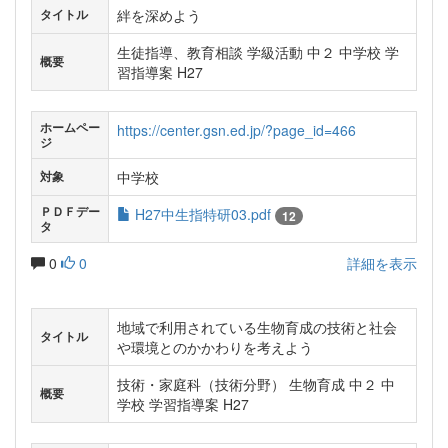
絆を深めよう
タイトル
生徒指導、教育相談 学級活動 中２ 中学校 学
概要
習指導案 H27
ホームペー
https://center.gsn.ed.jp/?page_id=466
ジ
中学校
対象
ＰＤＦデー
H27中生指特研03.pdf
12
タ
0
0
詳細を表示
地域で利用されている生物育成の技術と社会
タイトル
や環境とのかかわりを考えよう
技術・家庭科（技術分野） 生物育成 中２ 中
概要
学校 学習指導案 H27