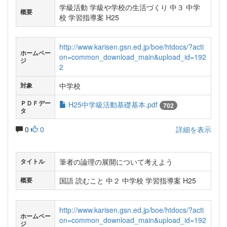
学級活動 学級や学校の生活づくり 中３ 中学
概要
校 学習指導案 H25
http://www.karisen.gsn.ed.jp/boe/htdocs/?acti
ホームペー
on=common_download_main&upload_id=192
ジ
2
中学校
対象
ＰＤＦデー
H25中学級活動基礎基本.pdf
702
タ
0
0
詳細を表示
筆者の論理の展開について考えよう
タイトル
国語 読むこと 中２ 中学校 学習指導案 H25
概要
http://www.karisen.gsn.ed.jp/boe/htdocs/?acti
ホームペー
on=common_download_main&upload_id=192
ジ