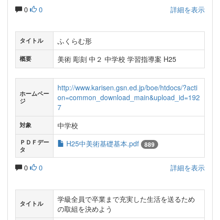
0
0
詳細を表示
ふくらむ形
タイトル
美術 彫刻 中２ 中学校 学習指導案 H25
概要
http://www.karisen.gsn.ed.jp/boe/htdocs/?acti
ホームペー
on=common_download_main&upload_id=192
ジ
7
中学校
対象
ＰＤＦデー
H25中美術基礎基本.pdf
889
タ
0
0
詳細を表示
学級全員で卒業まで充実した生活を送るため
タイトル
の取組を決めよう