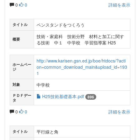
0
0
詳細を表示
ペンスタンドをつくろう
タイトル
技術・家庭科 技術分野 材料と加工に関す
概要
る技術 中１ 中学校 学習指導案 H25
http://www.karisen.gsn.ed.jp/boe/htdocs/?acti
ホームペー
on=common_download_main&upload_id=193
ジ
1
中学校
対象
ＰＤＦデー
H25技術基礎基本.pdf
896
タ
0
0
詳細を表示
平行線と角
タイトル