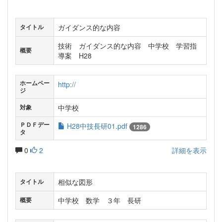
ガイダンス的な内容
タイトル
技術 ガイダンス的な内容 中学校 学習指
概要
導案 H28
ホームペー
http://
ジ
中学校
対象
ＰＤＦデー
H28中技長研01.pdf
1286
タ
0
2
詳細を表示
相似な図形
タイトル
中学校 数学 ３年 長研
概要