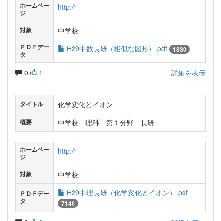
ホームペー
http://
ジ
中学校
対象
ＰＤＦデー
H29中数長研（相似な図形）.pdf
1830
タ
0
1
詳細を表示
化学変化とイオン
タイトル
中学校 理科 第１分野 長研
概要
ホームペー
http://
ジ
中学校
対象
H29中理長研（化学変化とイオン）.pdf
ＰＤＦデー
タ
7146