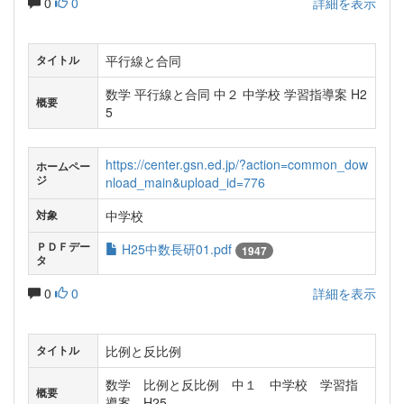
0
0
詳細を表示
平行線と合同
タイトル
数学 平行線と合同 中２ 中学校 学習指導案 H2
概要
5
https://center.gsn.ed.jp/?action=common_dow
ホームペー
ジ
nload_main&upload_id=776
中学校
対象
ＰＤＦデー
H25中数長研01.pdf
1947
タ
0
0
詳細を表示
比例と反比例
タイトル
数学 比例と反比例 中１ 中学校 学習指
概要
導案 H25