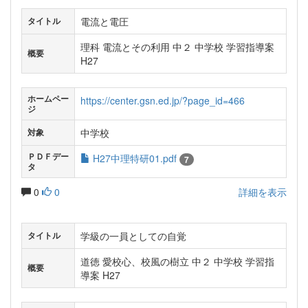
電流と電圧
タイトル
理科 電流とその利用 中２ 中学校 学習指導案
概要
H27
ホームペー
https://center.gsn.ed.jp/?page_id=466
ジ
中学校
対象
ＰＤＦデー
H27中理特研01.pdf
7
タ
0
0
詳細を表示
学級の一員としての自覚
タイトル
道徳 愛校心、校風の樹立 中２ 中学校 学習指
概要
導案 H27