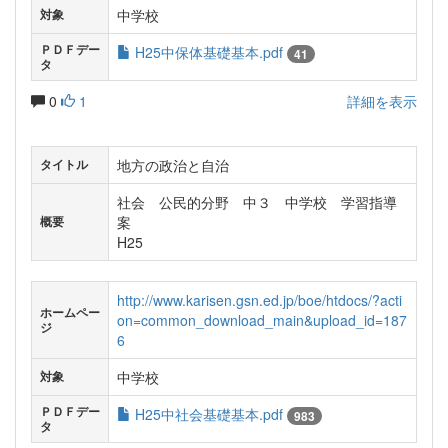
中学校
対象
ＰＤＦデー
H25中保体基礎基本.pdf
41
タ
0
1
詳細を表示
地方の政治と自治
タイトル
社会 公民的分野 中３ 中学校 学習指導
案
概要
H25
http://www.karisen.gsn.ed.jp/boe/htdocs/?acti
ホームペー
on=common_download_main&upload_id=187
ジ
6
中学校
対象
ＰＤＦデー
H25中社会基礎基本.pdf
983
タ