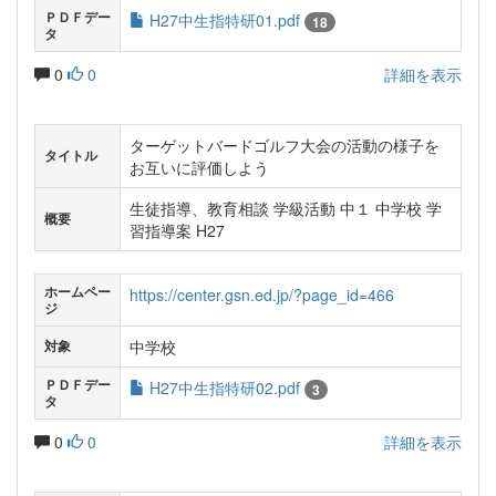
ＰＤＦデー
H27中生指特研01.pdf
18
タ
0
0
詳細を表示
ターゲットバードゴルフ大会の活動の様子を
タイトル
お互いに評価しよう
生徒指導、教育相談 学級活動 中１ 中学校 学
概要
習指導案 H27
ホームペー
https://center.gsn.ed.jp/?page_id=466
ジ
中学校
対象
ＰＤＦデー
H27中生指特研02.pdf
3
タ
0
0
詳細を表示