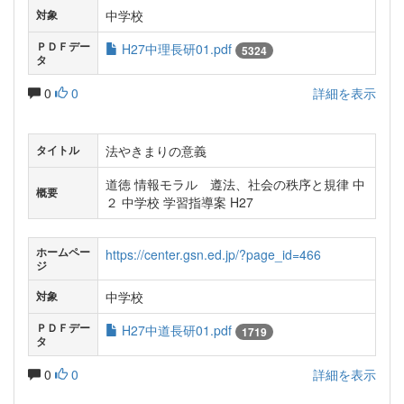
中学校
対象
ＰＤＦデー
H27中理長研01.pdf
5324
タ
0
0
詳細を表示
法やきまりの意義
タイトル
道徳 情報モラル 遵法、社会の秩序と規律 中
概要
２ 中学校 学習指導案 H27
ホームペー
https://center.gsn.ed.jp/?page_id=466
ジ
中学校
対象
ＰＤＦデー
H27中道長研01.pdf
1719
タ
0
0
詳細を表示