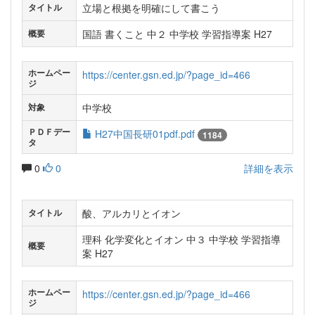
立場と根拠を明確にして書こう
タイトル
国語 書くこと 中２ 中学校 学習指導案 H27
概要
ホームペー
https://center.gsn.ed.jp/?page_id=466
ジ
中学校
対象
ＰＤＦデー
H27中国長研01pdf.pdf
1184
タ
0
0
詳細を表示
酸、アルカリとイオン
タイトル
理科 化学変化とイオン 中３ 中学校 学習指導
概要
案 H27
ホームペー
https://center.gsn.ed.jp/?page_id=466
ジ