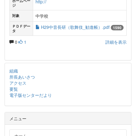
ホームペー
http://
ジ
中学校
対象
ＰＤＦデー
H29中音長研（歌舞伎_勧進帳）.pdf
1590
タ
0
1
詳細を表示
組織
所長あいさつ
アクセス
要覧
電子版センターだより
メニュー
ホーム