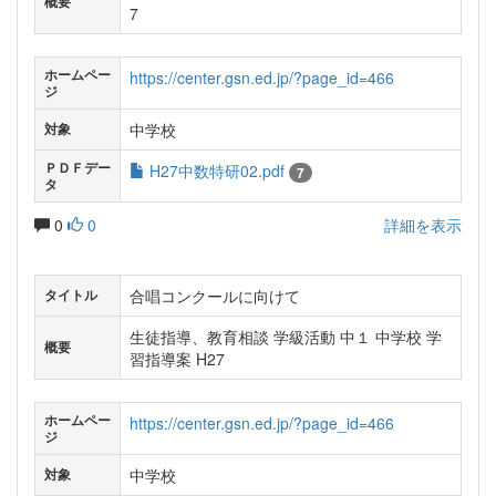
概要
7
ホームペー
https://center.gsn.ed.jp/?page_id=466
ジ
中学校
対象
ＰＤＦデー
H27中数特研02.pdf
7
タ
0
0
詳細を表示
合唱コンクールに向けて
タイトル
生徒指導、教育相談 学級活動 中１ 中学校 学
概要
習指導案 H27
ホームペー
https://center.gsn.ed.jp/?page_id=466
ジ
中学校
対象