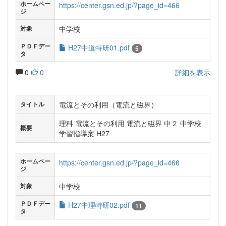
ホームペー
https://center.gsn.ed.jp/?page_id=466
ジ
中学校
対象
ＰＤＦデー
H27中道特研01.pdf
5
タ
0
0
詳細を表示
電流とその利用（電流と磁界）
タイトル
理科 電流とその利用 電流と磁界 中２ 中学校
概要
学習指導案 H27
ホームペー
https://center.gsn.ed.jp/?page_id=466
ジ
中学校
対象
ＰＤＦデー
H27中理特研02.pdf
11
タ