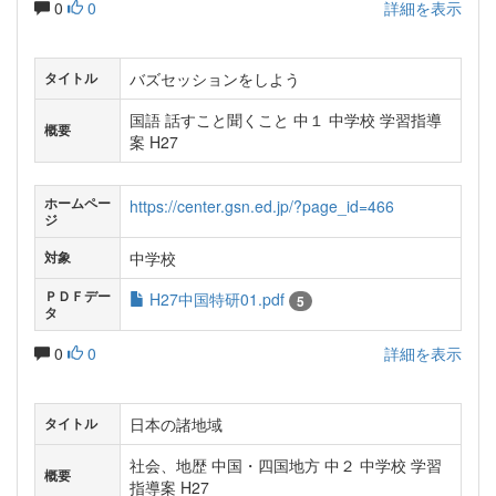
0
0
詳細を表示
バズセッションをしよう
タイトル
国語 話すこと聞くこと 中１ 中学校 学習指導
概要
案 H27
ホームペー
https://center.gsn.ed.jp/?page_id=466
ジ
中学校
対象
ＰＤＦデー
H27中国特研01.pdf
5
タ
0
0
詳細を表示
日本の諸地域
タイトル
社会、地歴 中国・四国地方 中２ 中学校 学習
概要
指導案 H27