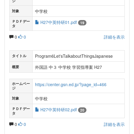
ジ
中学校
対象
ＰＤＦデー
H27中英特研01.pdf
19
タ
0
0
詳細を表示
Program6Let'sTalkaboutThingsJapanese
タイトル
外国語 中３ 中学校 学習指導案 H27
概要
ホームペー
https://center.gsn.ed.jp/?page_id=466
ジ
中学校
対象
ＰＤＦデー
H27中英特研02.pdf
20
タ
0
0
詳細を表示