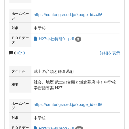
ホームペー
https://center.gsn.ed.jp/?page_id=466
ジ
中学校
対象
ＰＤＦデー
H27中社特研01.pdf
9
タ
0
0
詳細を表示
武士の台頭と鎌倉幕府
タイトル
社会、地歴 武士の台頭と鎌倉幕府 中1 中学校
概要
学習指導案 H27
ホームペー
https://center.gsn.ed.jp/?page_id=466
ジ
中学校
対象
ＰＤＦデー
H27中社特研02.pdf