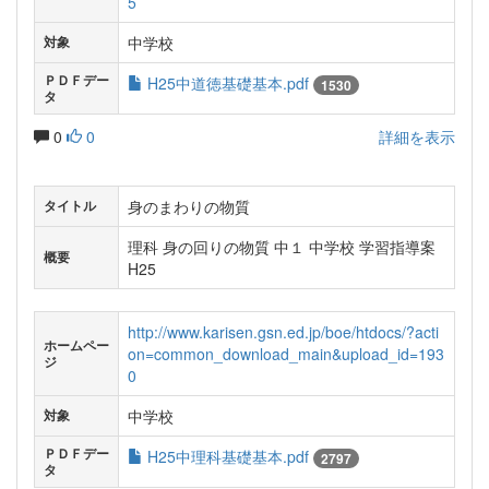
5
中学校
対象
ＰＤＦデー
H25中道徳基礎基本.pdf
1530
タ
0
0
詳細を表示
身のまわりの物質
タイトル
理科 身の回りの物質 中１ 中学校 学習指導案
概要
H25
http://www.karisen.gsn.ed.jp/boe/htdocs/?acti
ホームペー
on=common_download_main&upload_id=193
ジ
0
中学校
対象
ＰＤＦデー
H25中理科基礎基本.pdf
2797
タ