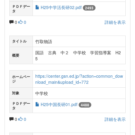
ＰＤＦデー
H25中学活長研02.pdf
2493
タ
0
0
詳細を表示
竹取物語
タイトル
国語 古典 中２ 中学校 学習指導案 H2
概要
5
https://center.gsn.ed.jp/?action=common_dow
ホームペー
ジ
nload_main&upload_id=772
中学校
対象
ＰＤＦデー
H25中国長研01.pdf
4488
タ
0
0
詳細を表示