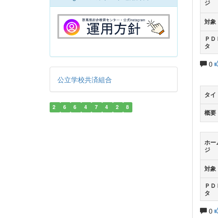
ジ
対象
ＰＤ
タ
0
公立学校共済組合
タイ
2
6
6
4
7
4
2
8
概要
ホー
ジ
対象
ＰＤ
タ
0