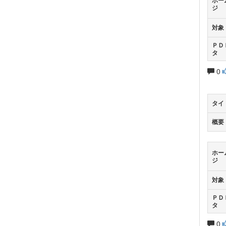
ホー
ジ
対象
ＰＤ
タ
0
タイ
概要
ホー
ジ
対象
ＰＤ
タ
0