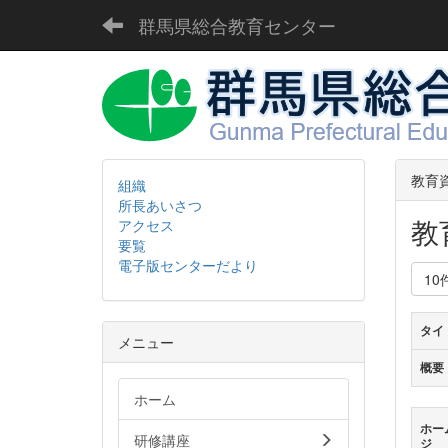
群馬県総合教育センター
教育
組織
所長あいさつ
教
アクセス
要覧
電子版センターだより
10
タイ
メニュー
概要
ホーム
ホー
研修講座
ジ