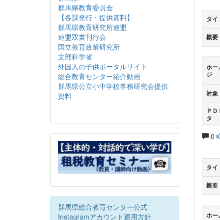
群馬県教育委員会
【各課発行・提供資料】
タイ
群馬県教育研究所連盟
連盟双書刊行会
概要
国立教育政策研究所
文部科学省
外国人の子供ポータルサイト
ホー
ジ
総合教育センター紹介動画
群馬県公立小中学校事務研究会提供
対象
資料
ＰＤ
タ
0
タイ
概要
群馬県総合教育センター公式
ホー
Instagramアカウント運用方針