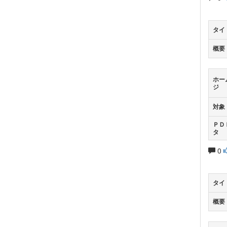
タイ
概要
ホー
ジ
対象
ＰＤ
タ
0
タイ
概要