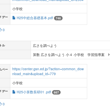
小学校
Ｆデー
H25中総合基礎基本.pdf
746
0
広さを調べよう
トル
算数 広さを調べよう 小４ 小学校 学習指導案 H
https://center.gsn.ed.jp/?action=common_dow
ムペー
nload_main&upload_id=779
小学校
Ｆデー
H25小算数長研01 .pdf
667
0