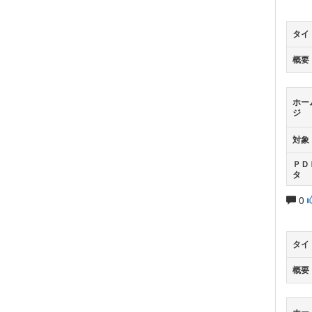
タイ
概要
ホー
ジ
対象
ＰＤ
タ
0
タイ
概要