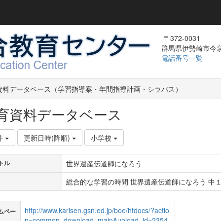
〒372-0031
群馬県伊勢崎市今泉町
電話番号一覧
資料データベース（学習指導案・年間指導計画・シラバス）
育資料データベース
件
更新日時(降順)
小学校
世界遺産伝道師になろう
トル
総合的な学習の時間 世界遺産伝道師になろう 中１ 
http://www.karisen.gsn.ed.jp/boe/htdocs/?actio
ムペー
n=common_download_main&upload_id=2354