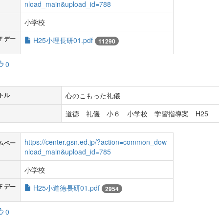
nload_main&upload_id=788
小学校
Ｆデー
H25小理長研01.pdf
11290
0
心のこもった礼儀
トル
道徳 礼儀 小６ 小学校 学習指導案 H25
https://center.gsn.ed.jp/?action=common_dow
ムペー
nload_main&upload_id=785
小学校
Ｆデー
H25小道徳長研01.pdf
2954
0