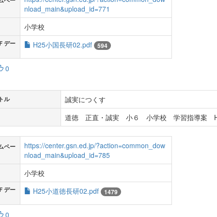
ムペー
nload_main&upload_id=771
小学校
Ｆデー
H25小国長研02.pdf
594
0
誠実につくす
トル
道徳 正直・誠実 小６ 小学校 学習指導案 H
https://center.gsn.ed.jp/?action=common_dow
ムペー
nload_main&upload_id=785
小学校
Ｆデー
H25小道徳長研02.pdf
1479
0