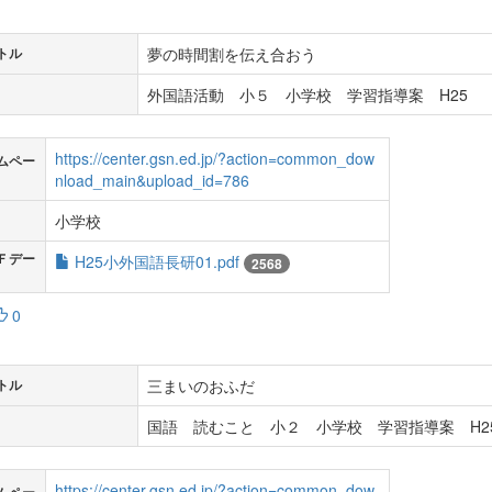
夢の時間割を伝え合おう
トル
外国語活動 小５ 小学校 学習指導案 H25
https://center.gsn.ed.jp/?action=common_dow
ムペー
nload_main&upload_id=786
小学校
Ｆデー
H25小外国語長研01.pdf
2568
0
三まいのおふだ
トル
国語 読むこと 小２ 小学校 学習指導案 H2
https://center.gsn.ed.jp/?action=common_dow