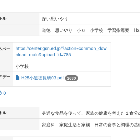
深い思いやり
トル
道徳 思いやり 小６ 小学校 学習指導案 H2
https://center.gsn.ed.jp/?action=common_dow
ムペー
nload_main&upload_id=785
小学校
Ｆデー
H25小道徳長研03.pdf
2630
0
身近な食品を使って、家族の健康を考えた１食分
トル
家庭科 家庭生活と家族 日常の食事と調理の基礎