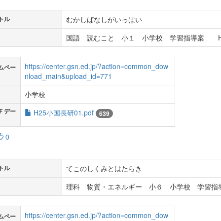
むかしばなしがいっぱい
トル
国語 読むこと 小１ 小学校 学習指導案 H
https://center.gsn.ed.jp/?action=common_dow
ムペー
nload_main&upload_id=771
小学校
Ｆデー
H25小国長研01.pdf
639
0
てこのしくみとはたらき
トル
理科 物質・エネルギー 小６ 小学校 学習指導
https://center.gsn.ed.jp/?action=common_dow
ムペー