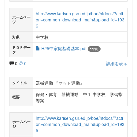
http://www.karisen.gsn.ed.jp/boe/htdocs/?acti
ホームペー
on=common_download_main&upload_id=193
ジ
6
中学校
対象
ＰＤＦデー
H25中家庭基礎基本.pdf
1110
タ
0
0
詳細を表示
器械運動 『マット運動』
タイトル
保健・体育 器械運動 中１ 中学校 学習指
概要
導案
http://www.karisen.gsn.ed.jp/boe/htdocs/?acti
ホームペー
on=common_download_main&upload_id=193
ジ
5