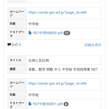
ホームペー
https://center.gsn.ed.jp/?page_id=466
ジ
中学校
対象
ＰＤＦデー
H27中理特研02.pdf
11
タ
0
0
詳細を表示
比例と反比例
タイトル
算数、数学 関数 中２ 中学校 学習指導案 H27
概要
ホームペー
https://center.gsn.ed.jp/?page_id=466
ジ
中学校
対象
ＰＤＦデー
H27中数特研01.pdf
9
タ