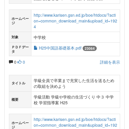
http://www.karisen.gsn.ed.jp/boe/htdocs/?acti
ホームペー
on=common_download_main&upload_id=192
ジ
4
中学校
対象
ＰＤＦデー
H25中国語基礎基本.pdf
23064
タ
0
0
詳細を表示
学級全員で卒業まで充実した生活を送るため
タイトル
の取組を決めよう
学級活動 学級や学校の生活づくり 中３ 中学
概要
校 学習指導案 H25
http://www.karisen.gsn.ed.jp/boe/htdocs/?acti
ホームペー
on=common_download_main&upload_id=192
ジ