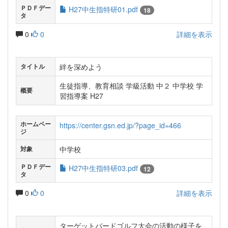
ＰＤＦデー
H27中生指特研01.pdf
18
タ
0
0
詳細を表示
絆を深めよう
タイトル
生徒指導、教育相談 学級活動 中２ 中学校 学
概要
習指導案 H27
ホームペー
https://center.gsn.ed.jp/?page_id=466
ジ
中学校
対象
ＰＤＦデー
H27中生指特研03.pdf
12
タ
0
0
詳細を表示
ターゲットバードゴルフ大会の活動の様子を