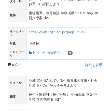
タイトル
お互いに評価しよう
生徒指導、教育相談 学級活動 中１ 中学校 学
概要
習指導案 H27
ホームペー
https://center.gsn.ed.jp/?page_id=466
ジ
中学校
対象
ＰＤＦデー
H27中生指特研02.pdf
3
タ
0
0
詳細を表示
地域で利用されている生物育成の技術と社会
タイトル
や環境とのかかわりを考えよう
技術・家庭科（技術分野） 生物育成 中２ 中
概要
学校 学習指導案 H27