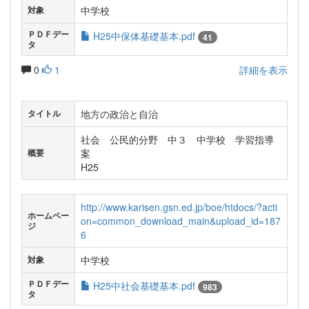
中学校
対象
ＰＤＦデー
H25中保体基礎基本.pdf
41
タ
0
1
詳細を表示
地方の政治と自治
タイトル
社会 公民的分野 中３ 中学校 学習指導
案
概要
H25
http://www.karisen.gsn.ed.jp/boe/htdocs/?acti
ホームペー
on=common_download_main&upload_id=187
ジ
6
中学校
対象
ＰＤＦデー
H25中社会基礎基本.pdf
983
タ