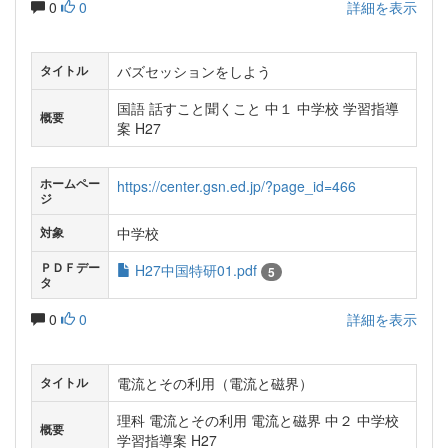
0
0
詳細を表示
バズセッションをしよう
タイトル
国語 話すこと聞くこと 中１ 中学校 学習指導
概要
案 H27
ホームペー
https://center.gsn.ed.jp/?page_id=466
ジ
中学校
対象
ＰＤＦデー
H27中国特研01.pdf
5
タ
0
0
詳細を表示
電流とその利用（電流と磁界）
タイトル
理科 電流とその利用 電流と磁界 中２ 中学校
概要
学習指導案 H27