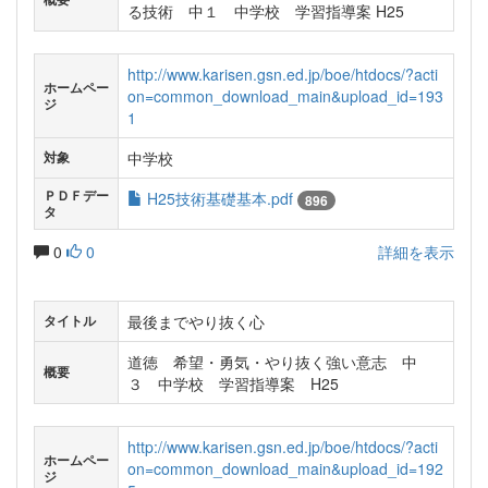
る技術 中１ 中学校 学習指導案 H25
http://www.karisen.gsn.ed.jp/boe/htdocs/?acti
ホームペー
on=common_download_main&upload_id=193
ジ
1
中学校
対象
ＰＤＦデー
H25技術基礎基本.pdf
896
タ
0
0
詳細を表示
最後までやり抜く心
タイトル
道徳 希望・勇気・やり抜く強い意志 中
概要
３ 中学校 学習指導案 H25
http://www.karisen.gsn.ed.jp/boe/htdocs/?acti
ホームペー
on=common_download_main&upload_id=192
ジ