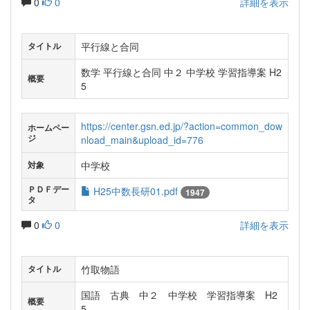
0
0
詳細を表示
平行線と合同
タイトル
数学 平行線と合同 中２ 中学校 学習指導案 H2
概要
5
https://center.gsn.ed.jp/?action=common_dow
ホームペー
ジ
nload_main&upload_id=776
中学校
対象
ＰＤＦデー
H25中数長研01.pdf
1947
タ
0
0
詳細を表示
竹取物語
タイトル
国語 古典 中２ 中学校 学習指導案 H2
概要
5