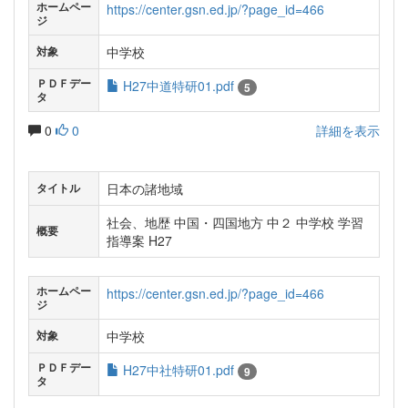
ホームペー
https://center.gsn.ed.jp/?page_id=466
ジ
中学校
対象
ＰＤＦデー
H27中道特研01.pdf
5
タ
0
0
詳細を表示
日本の諸地域
タイトル
社会、地歴 中国・四国地方 中２ 中学校 学習
概要
指導案 H27
ホームペー
https://center.gsn.ed.jp/?page_id=466
ジ
中学校
対象
ＰＤＦデー
H27中社特研01.pdf
9
タ