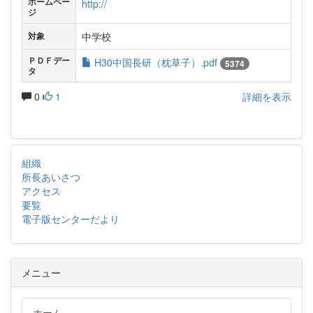
ホームペー
http://
ジ
中学校
対象
ＰＤＦデー
H30中国長研（枕草子）.pdf
5374
タ
0
1
詳細を表示
組織
所長あいさつ
アクセス
要覧
電子版センターだより
メニュー
ホーム