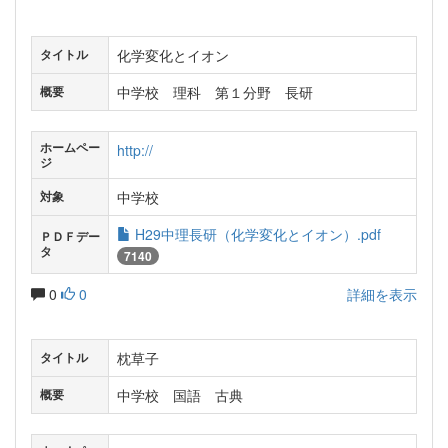
化学変化とイオン
タイトル
中学校 理科 第１分野 長研
概要
ホームペー
http://
ジ
中学校
対象
H29中理長研（化学変化とイオン）.pdf
ＰＤＦデー
タ
7140
0
0
詳細を表示
枕草子
タイトル
中学校 国語 古典
概要