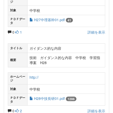
ジ
中学校
対象
ＰＤＦデー
H27中理基幹01.pdf
41
タ
0
1
詳細を表示
ガイダンス的な内容
タイトル
技術 ガイダンス的な内容 中学校 学習指
概要
導案 H28
ホームペー
http://
ジ
中学校
対象
ＰＤＦデー
H28中技長研01.pdf
1286
タ
0
2
詳細を表示