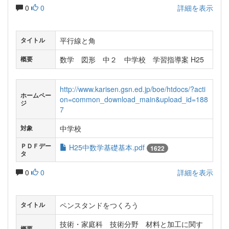
0
0
詳細を表示
平行線と角
タイトル
数学 図形 中２ 中学校 学習指導案 H25
概要
http://www.karisen.gsn.ed.jp/boe/htdocs/?acti
ホームペー
on=common_download_main&upload_id=188
ジ
7
中学校
対象
ＰＤＦデー
H25中数学基礎基本.pdf
1622
タ
0
0
詳細を表示
ペンスタンドをつくろう
タイトル
技術・家庭科 技術分野 材料と加工に関す
概要