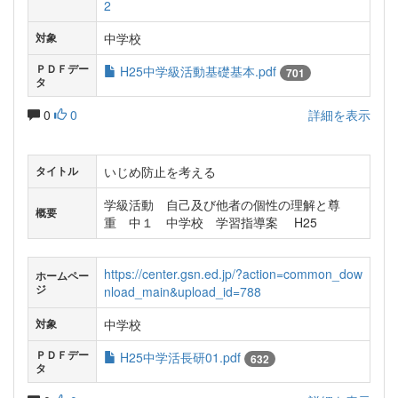
2
中学校
対象
ＰＤＦデー
H25中学級活動基礎基本.pdf
701
タ
0
0
詳細を表示
いじめ防止を考える
タイトル
学級活動 自己及び他者の個性の理解と尊
概要
重 中１ 中学校 学習指導案 H25
https://center.gsn.ed.jp/?action=common_dow
ホームペー
ジ
nload_main&upload_id=788
中学校
対象
ＰＤＦデー
H25中学活長研01.pdf
632
タ