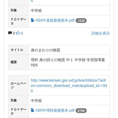
5
中学校
対象
ＰＤＦデー
H25中道徳基礎基本.pdf
1530
タ
0
0
詳細を表示
身のまわりの物質
タイトル
理科 身の回りの物質 中１ 中学校 学習指導案
概要
H25
http://www.karisen.gsn.ed.jp/boe/htdocs/?acti
ホームペー
on=common_download_main&upload_id=193
ジ
0
中学校
対象
ＰＤＦデー
H25中理科基礎基本.pdf
2796
タ