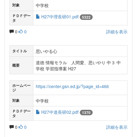
中学校
対象
ＰＤＦデー
H27中理長研01.pdf
5322
タ
0
0
詳細を表示
思いやる心
タイトル
道徳 情報モラル 人間愛、思いやり 中３ 中
概要
学校 学習指導案 H27
ホームペー
https://center.gsn.ed.jp/?page_id=466
ジ
中学校
対象
ＰＤＦデー
H27中道長研02.pdf
1370
タ
0
0
詳細を表示