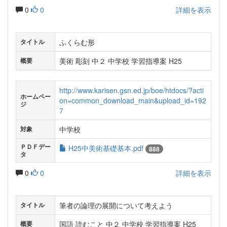
0
0
詳細を表示
ふくらむ形
タイトル
美術 彫刻 中２ 中学校 学習指導案 H25
概要
http://www.karisen.gsn.ed.jp/boe/htdocs/?acti
ホームペー
on=common_download_main&upload_id=192
ジ
7
中学校
対象
ＰＤＦデー
H25中美術基礎基本.pdf
888
タ
0
0
詳細を表示
筆者の論理の展開について考えよう
タイトル
国語 読むこと 中２ 中学校 学習指導案 H25
概要