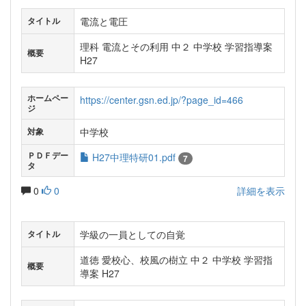
電流と電圧
タイトル
理科 電流とその利用 中２ 中学校 学習指導案
概要
H27
ホームペー
https://center.gsn.ed.jp/?page_id=466
ジ
中学校
対象
ＰＤＦデー
H27中理特研01.pdf
7
タ
0
0
詳細を表示
学級の一員としての自覚
タイトル
道徳 愛校心、校風の樹立 中２ 中学校 学習指
概要
導案 H27