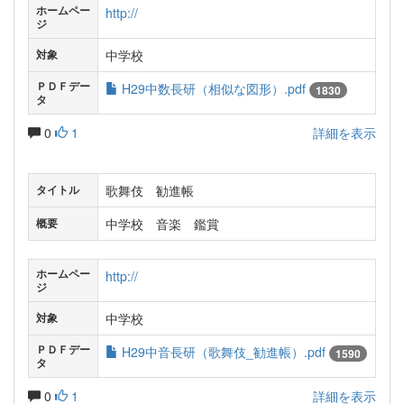
ホームペー
http://
ジ
中学校
対象
ＰＤＦデー
H29中数長研（相似な図形）.pdf
1830
タ
0
1
詳細を表示
歌舞伎 勧進帳
タイトル
中学校 音楽 鑑賞
概要
ホームペー
http://
ジ
中学校
対象
ＰＤＦデー
H29中音長研（歌舞伎_勧進帳）.pdf
1590
タ
0
1
詳細を表示