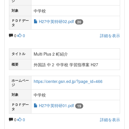
ジ
中学校
対象
ＰＤＦデー
H27中英特研02.pdf
20
タ
0
0
詳細を表示
Multi Plus 2 町紹介
タイトル
外国語 中２ 中学校 学習指導案 H27
概要
ホームペー
https://center.gsn.ed.jp/?page_id=466
ジ
中学校
対象
ＰＤＦデー
H27中英特研01.pdf
19
タ
0
0
詳細を表示