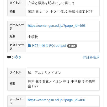
立場と根拠を明確にして書こう
タイトル
国語 書くこと 中２ 中学校 学習指導案 H27
概要
ホームペー
https://center.gsn.ed.jp/?page_id=466
ジ
中学校
対象
ＰＤＦデー
H27中国長研01pdf.pdf
1181
タ
0
0
詳細を表示
酸、アルカリとイオン
タイトル
理科 化学変化とイオン 中３ 中学校 学習指導
概要
案 H27
ホームペー
https://center.gsn.ed.jp/?page_id=466
ジ