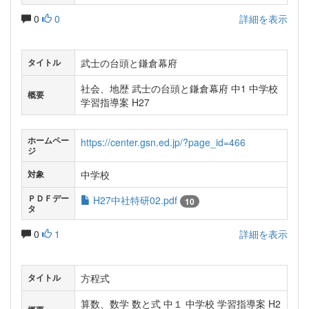
0
0
詳細を表示
武士の台頭と鎌倉幕府
タイトル
社会、地歴 武士の台頭と鎌倉幕府 中1 中学校
概要
学習指導案 H27
ホームペー
https://center.gsn.ed.jp/?page_id=466
ジ
中学校
対象
ＰＤＦデー
H27中社特研02.pdf
10
タ
0
1
詳細を表示
方程式
タイトル
算数、数学 数と式 中１ 中学校 学習指導案 H2