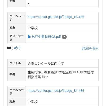
概要
7
ホームペー
https://center.gsn.ed.jp/?page_id=466
ジ
中学校
対象
ＰＤＦデー
H27中数特研02.pdf
7
タ
0
0
詳細を表示
合唱コンクールに向けて
タイトル
生徒指導、教育相談 学級活動 中１ 中学校 学
概要
習指導案 H27
ホームペー
https://center.gsn.ed.jp/?page_id=466
ジ
中学校
対象