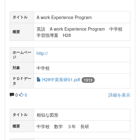
A work Experience Program
タイトル
英語 A work Experience Program 中学校
概要
学習指導案 H28
ホームペー
http://
ジ
中学校
対象
ＰＤＦデー
H28中英長研01.pdf
1313
タ
0
0
詳細を表示
相似な図形
タイトル
中学校 数学 ３年 長研
概要