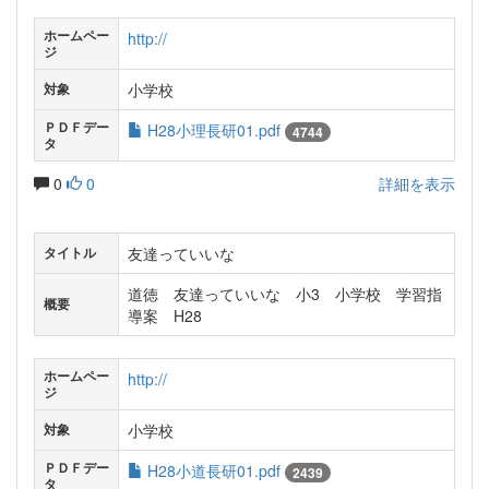
ホームペー
http://
ジ
小学校
対象
ＰＤＦデー
H28小理長研01.pdf
4744
タ
0
0
詳細を表示
友達っていいな
タイトル
道徳 友達っていいな 小3 小学校 学習指
概要
導案 H28
ホームペー
http://
ジ
小学校
対象
ＰＤＦデー
H28小道長研01.pdf
2439
タ