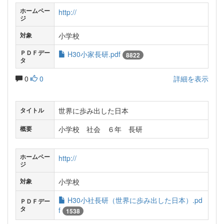
ホームペー
http://
ジ
小学校
対象
ＰＤＦデー
H30小家長研.pdf
8822
タ
0
0
詳細を表示
世界に歩み出した日本
タイトル
小学校 社会 ６年 長研
概要
ホームペー
http://
ジ
小学校
対象
H30小社長研（世界に歩み出した日本）.pd
ＰＤＦデー
タ
f
1538