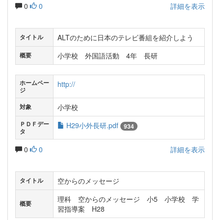
0
0
詳細を表示
ALTのために日本のテレビ番組を紹介しよう
タイトル
小学校 外国語活動 4年 長研
概要
ホームペー
http://
ジ
小学校
対象
ＰＤＦデー
H29小外長研.pdf
934
タ
0
0
詳細を表示
空からのメッセージ
タイトル
理科 空からのメッセージ 小5 小学校 学
概要
習指導案 H28