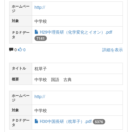
ホームペー
http://
ジ
中学校
対象
H29中理長研（化学変化とイオン）.pdf
ＰＤＦデー
タ
7141
0
0
詳細を表示
枕草子
タイトル
中学校 国語 古典
概要
ホームペー
http://
ジ
中学校
対象
ＰＤＦデー
H30中国長研（枕草子）.pdf
5376
タ