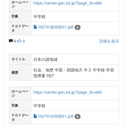
ホームペー
https://center.gsn.ed.jp/?page_id=466
ジ
中学校
対象
ＰＤＦデー
H27中道特研01.pdf
5
タ
0
0
詳細を表示
日本の諸地域
タイトル
社会、地歴 中国・四国地方 中２ 中学校 学習
概要
指導案 H27
ホームペー
https://center.gsn.ed.jp/?page_id=466
ジ
中学校
対象
ＰＤＦデー
H27中社特研01.pdf
9
タ