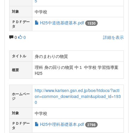
5
中学校
対象
ＰＤＦデー
H25中道徳基礎基本.pdf
1530
タ
0
0
詳細を表示
身のまわりの物質
タイトル
理科 身の回りの物質 中１ 中学校 学習指導案
概要
H25
http://www.karisen.gsn.ed.jp/boe/htdocs/?acti
ホームペー
on=common_download_main&upload_id=193
ジ
0
中学校
対象
ＰＤＦデー
H25中理科基礎基本.pdf
2798
タ