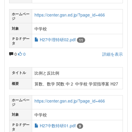
ホームペー
https://center.gsn.ed.jp/?page_id=466
ジ
中学校
対象
ＰＤＦデー
H27中理特研02.pdf
11
タ
0
0
詳細を表示
比例と反比例
タイトル
算数、数学 関数 中２ 中学校 学習指導案 H27
概要
ホームペー
https://center.gsn.ed.jp/?page_id=466
ジ
中学校
対象
ＰＤＦデー
H27中数特研01.pdf
9
タ