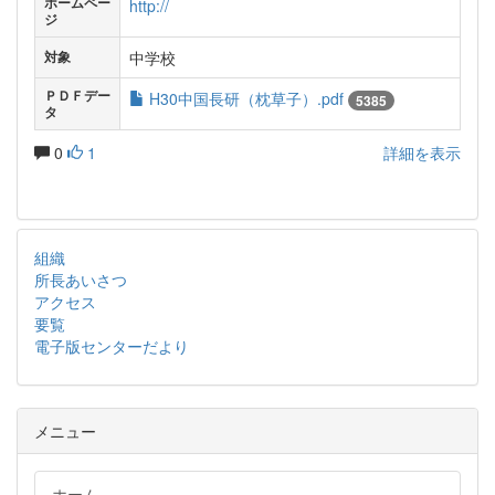
ホームペー
http://
ジ
中学校
対象
ＰＤＦデー
H30中国長研（枕草子）.pdf
5385
タ
0
1
詳細を表示
組織
所長あいさつ
アクセス
要覧
電子版センターだより
メニュー
ホーム