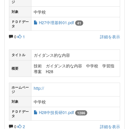
ジ
中学校
対象
ＰＤＦデー
H27中理基幹01.pdf
41
タ
0
1
詳細を表示
ガイダンス的な内容
タイトル
技術 ガイダンス的な内容 中学校 学習指
概要
導案 H28
ホームペー
http://
ジ
中学校
対象
ＰＤＦデー
H28中技長研01.pdf
1286
タ
0
2
詳細を表示