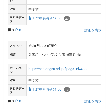
ジ
中学校
対象
ＰＤＦデー
H27中英特研02.pdf
20
タ
0
0
詳細を表示
Multi Plus 2 町紹介
タイトル
外国語 中２ 中学校 学習指導案 H27
概要
ホームペー
https://center.gsn.ed.jp/?page_id=466
ジ
中学校
対象
ＰＤＦデー
H27中英特研01.pdf
19
タ
0
0
詳細を表示