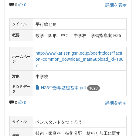
0
0
詳細を表示
平行線と角
タイトル
数学 図形 中２ 中学校 学習指導案 H25
概要
http://www.karisen.gsn.ed.jp/boe/htdocs/?acti
ホームペー
on=common_download_main&upload_id=188
ジ
7
中学校
対象
ＰＤＦデー
H25中数学基礎基本.pdf
1623
タ
0
0
詳細を表示
ペンスタンドをつくろう
タイトル
技術・家庭科 技術分野 材料と加工に関す
概要