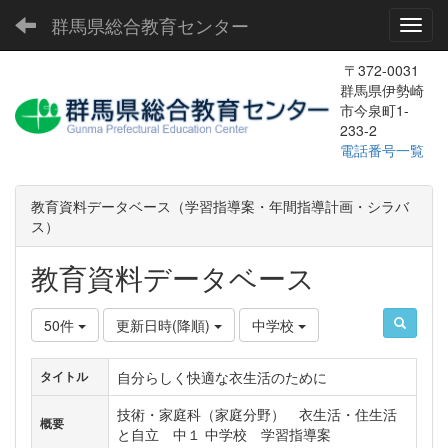
群馬県総合教育センター
Toggl
〒372-0031
群馬県伊勢崎
市今泉町1-
233-2
電話番号一覧
教育資料データベース（学習指導案・年間指導計画・シラバ
ス）
教育資料データベース
50件
更新日時(降順)
中学校
自分らしく快適な衣生活のために
タイトル
技術・家庭科（家庭分野） 衣生活・住生活
概要
と自立 中１ 中学校 学習指導案