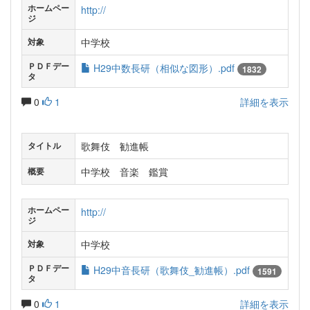
ホームペー
http://
ジ
中学校
対象
ＰＤＦデー
H29中数長研（相似な図形）.pdf
1832
タ
0
1
詳細を表示
歌舞伎 勧進帳
タイトル
中学校 音楽 鑑賞
概要
ホームペー
http://
ジ
中学校
対象
ＰＤＦデー
H29中音長研（歌舞伎_勧進帳）.pdf
1591
タ
0
1
詳細を表示