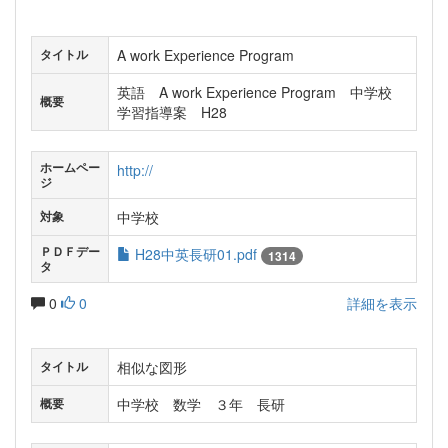
A work Experience Program
タイトル
英語 A work Experience Program 中学校
概要
学習指導案 H28
ホームペー
http://
ジ
中学校
対象
ＰＤＦデー
H28中英長研01.pdf
1314
タ
0
0
詳細を表示
相似な図形
タイトル
中学校 数学 ３年 長研
概要