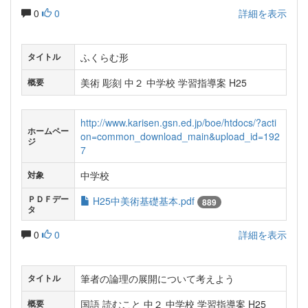
0
0
詳細を表示
ふくらむ形
タイトル
美術 彫刻 中２ 中学校 学習指導案 H25
概要
http://www.karisen.gsn.ed.jp/boe/htdocs/?acti
ホームペー
on=common_download_main&upload_id=192
ジ
7
中学校
対象
ＰＤＦデー
H25中美術基礎基本.pdf
889
タ
0
0
詳細を表示
筆者の論理の展開について考えよう
タイトル
国語 読むこと 中２ 中学校 学習指導案 H25
概要