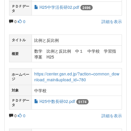
ＰＤＦデー
H25中学活長研02.pdf
2496
タ
0
0
詳細を表示
比例と反比例
タイトル
数学 比例と反比例 中１ 中学校 学習指
概要
導案 H25
https://center.gsn.ed.jp/?action=common_dow
ホームペー
ジ
nload_main&upload_id=780
中学校
対象
ＰＤＦデー
H25中数長研02.pdf
5174
タ
0
0
詳細を表示