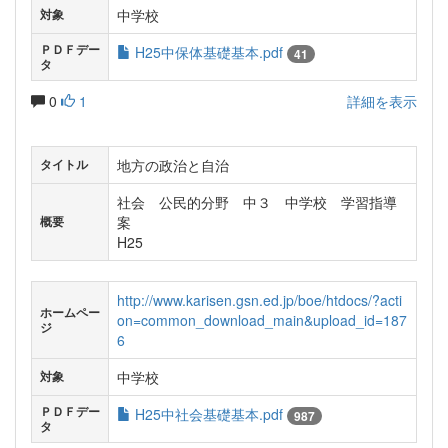
中学校
対象
ＰＤＦデー
H25中保体基礎基本.pdf
41
タ
0
1
詳細を表示
地方の政治と自治
タイトル
社会 公民的分野 中３ 中学校 学習指導
案
概要
H25
http://www.karisen.gsn.ed.jp/boe/htdocs/?acti
ホームペー
on=common_download_main&upload_id=187
ジ
6
中学校
対象
ＰＤＦデー
H25中社会基礎基本.pdf
987
タ