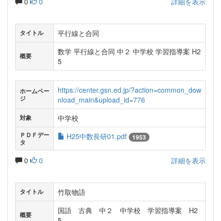
0
0
詳細を表示
平行線と合同
タイトル
数学 平行線と合同 中２ 中学校 学習指導案 H2
概要
5
https://center.gsn.ed.jp/?action=common_dow
ホームペー
ジ
nload_main&upload_id=776
中学校
対象
ＰＤＦデー
H25中数長研01.pdf
1953
タ
0
0
詳細を表示
竹取物語
タイトル
国語 古典 中２ 中学校 学習指導案 H2
概要
5