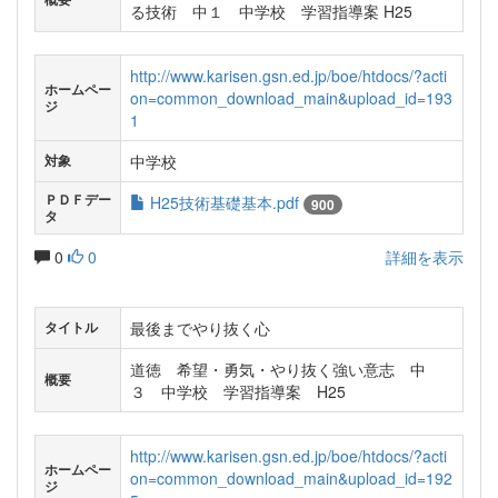
る技術 中１ 中学校 学習指導案 H25
http://www.karisen.gsn.ed.jp/boe/htdocs/?acti
ホームペー
on=common_download_main&upload_id=193
ジ
1
中学校
対象
ＰＤＦデー
H25技術基礎基本.pdf
900
タ
0
0
詳細を表示
最後までやり抜く心
タイトル
道徳 希望・勇気・やり抜く強い意志 中
概要
３ 中学校 学習指導案 H25
http://www.karisen.gsn.ed.jp/boe/htdocs/?acti
ホームペー
on=common_download_main&upload_id=192
ジ