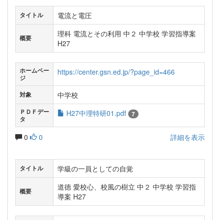
電流と電圧
タイトル
理科 電流とその利用 中２ 中学校 学習指導案
概要
H27
ホームペー
https://center.gsn.ed.jp/?page_id=466
ジ
中学校
対象
ＰＤＦデー
H27中理特研01.pdf
7
タ
0
0
詳細を表示
学級の一員としての自覚
タイトル
道徳 愛校心、校風の樹立 中２ 中学校 学習指
概要
導案 H27