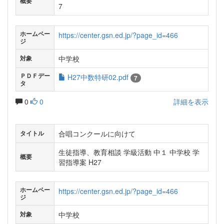
概要
7
ホームペー
https://center.gsn.ed.jp/?page_id=466
ジ
中学校
対象
ＰＤＦデー
H27中数特研02.pdf
7
タ
0
0
詳細を表示
合唱コンクールに向けて
タイトル
生徒指導、教育相談 学級活動 中１ 中学校 学
概要
習指導案 H27
ホームペー
https://center.gsn.ed.jp/?page_id=466
ジ
中学校
対象