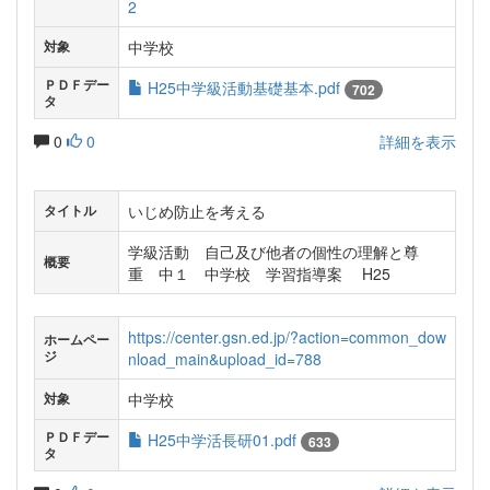
2
中学校
対象
ＰＤＦデー
H25中学級活動基礎基本.pdf
702
タ
0
0
詳細を表示
いじめ防止を考える
タイトル
学級活動 自己及び他者の個性の理解と尊
概要
重 中１ 中学校 学習指導案 H25
https://center.gsn.ed.jp/?action=common_dow
ホームペー
ジ
nload_main&upload_id=788
中学校
対象
ＰＤＦデー
H25中学活長研01.pdf
633
タ