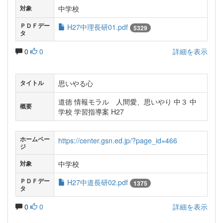
中学校
対象
ＰＤＦデー
H27中理長研01.pdf
5329
タ
0
0
詳細を表示
思いやる心
タイトル
道徳 情報モラル 人間愛、思いやり 中３ 中
概要
学校 学習指導案 H27
ホームペー
https://center.gsn.ed.jp/?page_id=466
ジ
中学校
対象
ＰＤＦデー
H27中道長研02.pdf
1375
タ
0
0
詳細を表示