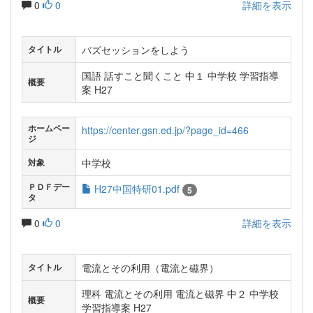
0
0
詳細を表示
バズセッションをしよう
タイトル
国語 話すこと聞くこと 中１ 中学校 学習指導
概要
案 H27
ホームペー
https://center.gsn.ed.jp/?page_id=466
ジ
中学校
対象
ＰＤＦデー
H27中国特研01.pdf
5
タ
0
0
詳細を表示
電流とその利用（電流と磁界）
タイトル
理科 電流とその利用 電流と磁界 中２ 中学校
概要
学習指導案 H27