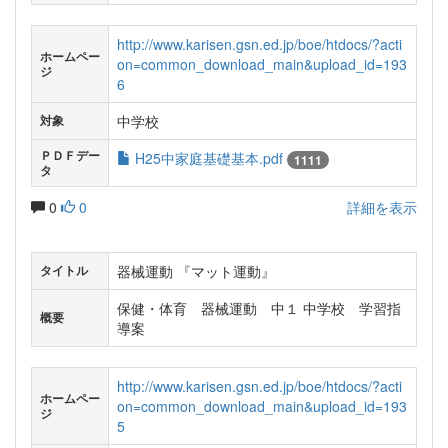
http://www.karisen.gsn.ed.jp/boe/htdocs/?acti
ホームペー
on=common_download_main&upload_id=193
ジ
6
中学校
対象
ＰＤＦデー
H25中家庭基礎基本.pdf
1111
タ
0
0
詳細を表示
器械運動 『マット運動』
タイトル
保健・体育 器械運動 中１ 中学校 学習指
概要
導案
http://www.karisen.gsn.ed.jp/boe/htdocs/?acti
ホームペー
on=common_download_main&upload_id=193
ジ
5