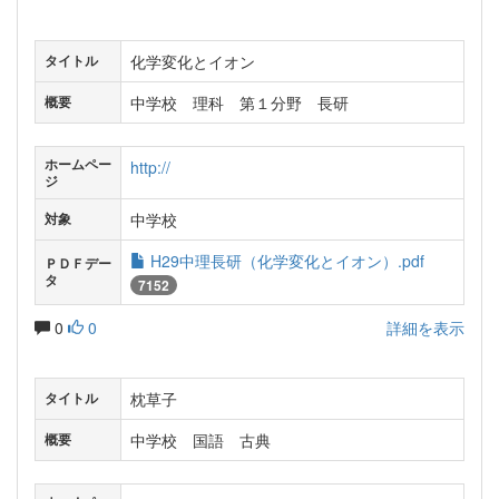
化学変化とイオン
タイトル
中学校 理科 第１分野 長研
概要
ホームペー
http://
ジ
中学校
対象
H29中理長研（化学変化とイオン）.pdf
ＰＤＦデー
タ
7152
0
0
詳細を表示
枕草子
タイトル
中学校 国語 古典
概要