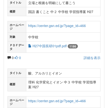
立場と根拠を明確にして書こう
タイトル
国語 書くこと 中２ 中学校 学習指導案 H27
概要
ホームペー
https://center.gsn.ed.jp/?page_id=466
ジ
中学校
対象
ＰＤＦデー
H27中国長研01pdf.pdf
1186
タ
0
0
詳細を表示
酸、アルカリとイオン
タイトル
理科 化学変化とイオン 中３ 中学校 学習指導
概要
案 H27
ホームペー
https://center.gsn.ed.jp/?page_id=466
ジ