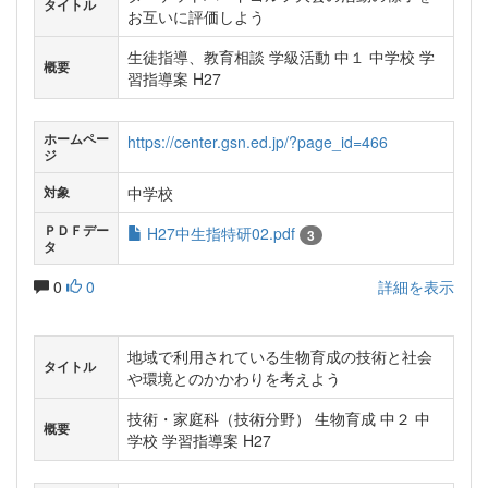
タイトル
お互いに評価しよう
生徒指導、教育相談 学級活動 中１ 中学校 学
概要
習指導案 H27
ホームペー
https://center.gsn.ed.jp/?page_id=466
ジ
中学校
対象
ＰＤＦデー
H27中生指特研02.pdf
3
タ
0
0
詳細を表示
地域で利用されている生物育成の技術と社会
タイトル
や環境とのかかわりを考えよう
技術・家庭科（技術分野） 生物育成 中２ 中
概要
学校 学習指導案 H27