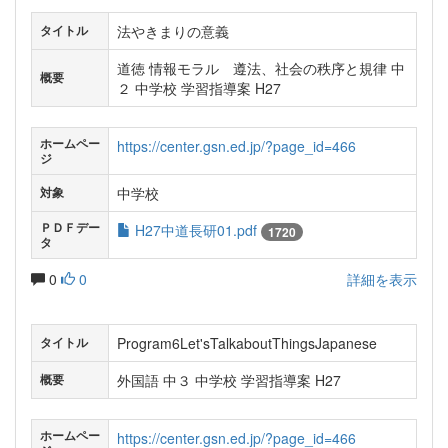
法やきまりの意義
タイトル
道徳 情報モラル 遵法、社会の秩序と規律 中
概要
２ 中学校 学習指導案 H27
ホームペー
https://center.gsn.ed.jp/?page_id=466
ジ
中学校
対象
ＰＤＦデー
H27中道長研01.pdf
1720
タ
0
0
詳細を表示
Program6Let'sTalkaboutThingsJapanese
タイトル
外国語 中３ 中学校 学習指導案 H27
概要
ホームペー
https://center.gsn.ed.jp/?page_id=466