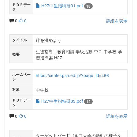
ＰＤＦデー
H27中生指特研01.pdf
18
タ
0
0
詳細を表示
絆を深めよう
タイトル
生徒指導、教育相談 学級活動 中２ 中学校 学
概要
習指導案 H27
ホームペー
https://center.gsn.ed.jp/?page_id=466
ジ
中学校
対象
ＰＤＦデー
H27中生指特研03.pdf
12
タ
0
0
詳細を表示
ターゲットバードゴルフ大会の活動の様子を