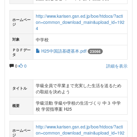
http://www.karisen.gsn.ed.jp/boe/htdocs/?acti
ホームペー
on=common_download_main&upload_id=192
ジ
4
中学校
対象
ＰＤＦデー
H25中国語基礎基本.pdf
23066
タ
0
0
詳細を表示
学級全員で卒業まで充実した生活を送るため
タイトル
の取組を決めよう
学級活動 学級や学校の生活づくり 中３ 中学
概要
校 学習指導案 H25
http://www.karisen.gsn.ed.jp/boe/htdocs/?acti
ホームペー
on=common_download_main&upload_id=192
ジ