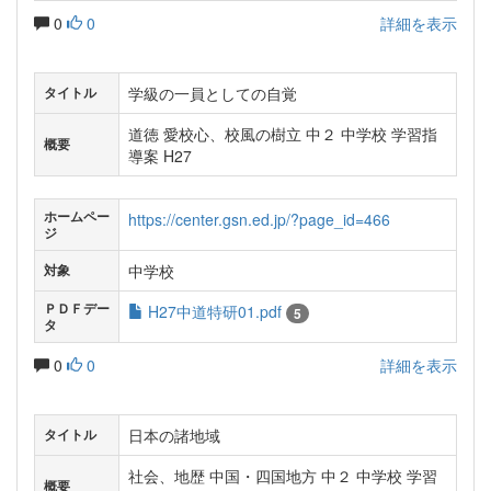
0
0
詳細を表示
学級の一員としての自覚
タイトル
道徳 愛校心、校風の樹立 中２ 中学校 学習指
概要
導案 H27
ホームペー
https://center.gsn.ed.jp/?page_id=466
ジ
中学校
対象
ＰＤＦデー
H27中道特研01.pdf
5
タ
0
0
詳細を表示
日本の諸地域
タイトル
社会、地歴 中国・四国地方 中２ 中学校 学習
概要