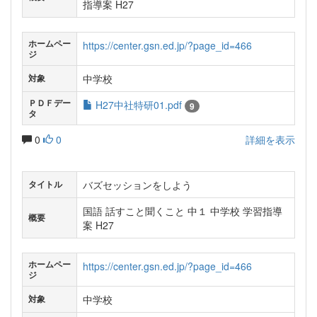
指導案 H27
ホームペー
https://center.gsn.ed.jp/?page_id=466
ジ
中学校
対象
ＰＤＦデー
H27中社特研01.pdf
9
タ
0
0
詳細を表示
バズセッションをしよう
タイトル
国語 話すこと聞くこと 中１ 中学校 学習指導
概要
案 H27
ホームペー
https://center.gsn.ed.jp/?page_id=466
ジ
中学校
対象