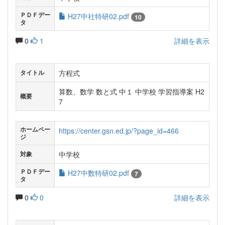
ＰＤＦデー
H27中社特研02.pdf
10
タ
0
1
詳細を表示
方程式
タイトル
算数、数学 数と式 中１ 中学校 学習指導案 H2
概要
7
ホームペー
https://center.gsn.ed.jp/?page_id=466
ジ
中学校
対象
ＰＤＦデー
H27中数特研02.pdf
7
タ
0
0
詳細を表示