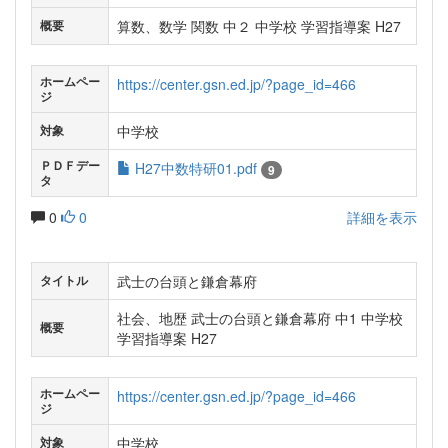
算数、数学 関数 中２ 中学校 学習指導案 H27
概要
ホームペー
https://center.gsn.ed.jp/?page_id=466
ジ
中学校
対象
ＰＤＦデー
H27中数特研01.pdf
9
タ
0
0
詳細を表示
武士の台頭と鎌倉幕府
タイトル
社会、地歴 武士の台頭と鎌倉幕府 中1 中学校
概要
学習指導案 H27
ホームペー
https://center.gsn.ed.jp/?page_id=466
ジ
中学校
対象