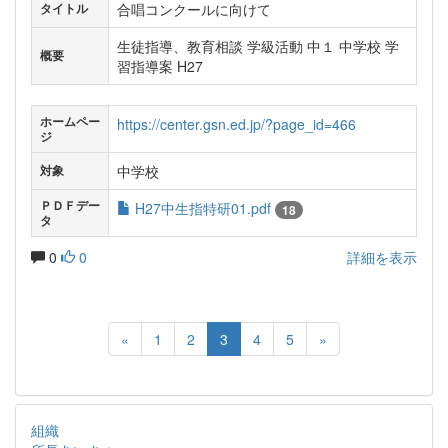
合唱コンクールに向けて
タイトル
生徒指導、教育相談 学級活動 中１ 中学校 学
概要
習指導案 H27
ホームペー
https://center.gsn.ed.jp/?page_id=466
ジ
中学校
対象
ＰＤＦデー
H27中生指特研01.pdf
18
タ
0
0
詳細を表示
«
1
2
3
4
5
»
組織