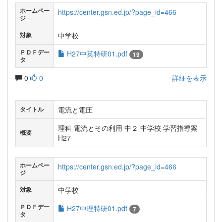
ホームペー
https://center.gsn.ed.jp/?page_id=466
ジ
中学校
対象
ＰＤＦデー
H27中英特研01.pdf
19
タ
0
0
詳細を表示
電流と電圧
タイトル
理科 電流とその利用 中２ 中学校 学習指導案
概要
H27
ホームペー
https://center.gsn.ed.jp/?page_id=466
ジ
中学校
対象
ＰＤＦデー
H27中理特研01.pdf
7
タ