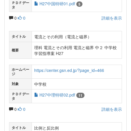
ＰＤＦデー
H27中国特研01.pdf
5
タ
0
0
詳細を表示
電流とその利用（電流と磁界）
タイトル
理科 電流とその利用 電流と磁界 中２ 中学校
概要
学習指導案 H27
ホームペー
https://center.gsn.ed.jp/?page_id=466
ジ
中学校
対象
ＰＤＦデー
H27中理特研02.pdf
11
タ
0
0
詳細を表示
比例と反比例
タイトル