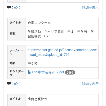
0
0
詳細を表示
合唱コンクール
タイトル
学級活動 キャリア教育 中１ 中学校 学
概要
習指導案 H25
https://center.gsn.ed.jp/?action=common_dow
ホームペー
ジ
nload_main&upload_id=792
中学校
対象
ＰＤＦデー
H25中学活長研02.pdf
2495
タ
0
0
詳細を表示
比例と反比例
タイトル