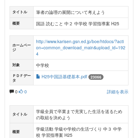
筆者の論理の展開について考えよう
タイトル
国語 読むこと 中２ 中学校 学習指導案 H25
概要
http://www.karisen.gsn.ed.jp/boe/htdocs/?acti
ホームペー
on=common_download_main&upload_id=192
ジ
4
中学校
対象
ＰＤＦデー
H25中国語基礎基本.pdf
23066
タ
0
0
詳細を表示
学級全員で卒業まで充実した生活を送るため
タイトル
の取組を決めよう
学級活動 学級や学校の生活づくり 中３ 中学
概要
校 学習指導案 H25