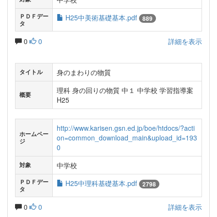
ＰＤＦデー
H25中美術基礎基本.pdf
889
タ
0
0
詳細を表示
身のまわりの物質
タイトル
理科 身の回りの物質 中１ 中学校 学習指導案
概要
H25
http://www.karisen.gsn.ed.jp/boe/htdocs/?acti
ホームペー
on=common_download_main&upload_id=193
ジ
0
中学校
対象
ＰＤＦデー
H25中理科基礎基本.pdf
2798
タ
0
0
詳細を表示