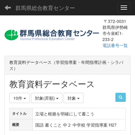
群馬県総合教育センター
Toggl
〒372-0031
群馬県伊勢崎
市今泉町1-
233-2
電話番号一覧
教育資料データベース（学習指導案・年間指導計画・シラバ
ス）
教育資料データベース
10件
対象(昇順)
対象
立場と根拠を明確にして書こう
タイトル
国語 書くこと 中２ 中学校 学習指導案 H27
概要