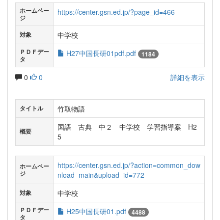
ホームペー
https://center.gsn.ed.jp/?page_id=466
ジ
中学校
対象
ＰＤＦデー
H27中国長研01pdf.pdf
1184
タ
0
0
詳細を表示
竹取物語
タイトル
国語 古典 中２ 中学校 学習指導案 H2
概要
5
https://center.gsn.ed.jp/?action=common_dow
ホームペー
ジ
nload_main&upload_id=772
中学校
対象
ＰＤＦデー
H25中国長研01.pdf
4488
タ