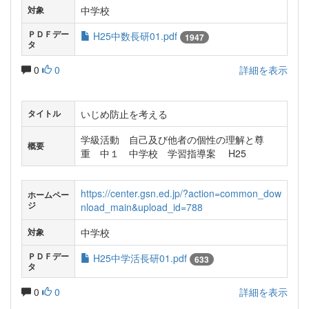
中学校
対象
ＰＤＦデー
H25中数長研01.pdf
1947
タ
0
0
詳細を表示
いじめ防止を考える
タイトル
学級活動 自己及び他者の個性の理解と尊
概要
重 中１ 中学校 学習指導案 H25
https://center.gsn.ed.jp/?action=common_dow
ホームペー
ジ
nload_main&upload_id=788
中学校
対象
ＰＤＦデー
H25中学活長研01.pdf
633
タ
0
0
詳細を表示