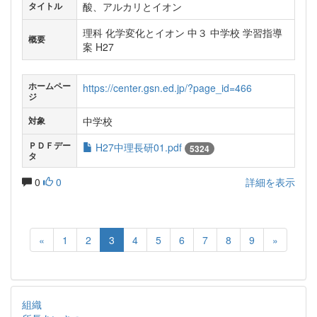
酸、アルカリとイオン
タイトル
理科 化学変化とイオン 中３ 中学校 学習指導
概要
案 H27
ホームペー
https://center.gsn.ed.jp/?page_id=466
ジ
中学校
対象
ＰＤＦデー
H27中理長研01.pdf
5324
タ
0
0
詳細を表示
«
1
2
3
4
5
6
7
8
9
»
組織