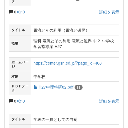
タ
0
0
詳細を表示
電流とその利用（電流と磁界）
タイトル
理科 電流とその利用 電流と磁界 中２ 中学校
概要
学習指導案 H27
ホームペー
https://center.gsn.ed.jp/?page_id=466
ジ
中学校
対象
ＰＤＦデー
H27中理特研02.pdf
11
タ
0
0
詳細を表示
学級の一員としての自覚
タイトル