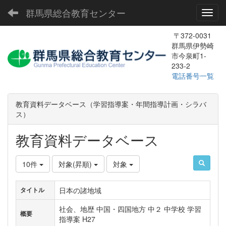
群馬県総合教育センター
Toggl
〒372-0031
群馬県伊勢崎
市今泉町1-
233-2
電話番号一覧
教育資料データベース（学習指導案・年間指導計画・シラバ
ス）
教育資料データベース
10件
対象(昇順)
対象
日本の諸地域
タイトル
社会、地歴 中国・四国地方 中２ 中学校 学習
概要
指導案 H27