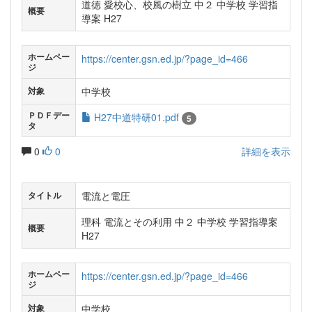
道徳 愛校心、校風の樹立 中２ 中学校 学習指
概要
導案 H27
ホームペー
https://center.gsn.ed.jp/?page_id=466
ジ
中学校
対象
ＰＤＦデー
H27中道特研01.pdf
5
タ
0
0
詳細を表示
電流と電圧
タイトル
理科 電流とその利用 中２ 中学校 学習指導案
概要
H27
ホームペー
https://center.gsn.ed.jp/?page_id=466
ジ
中学校
対象