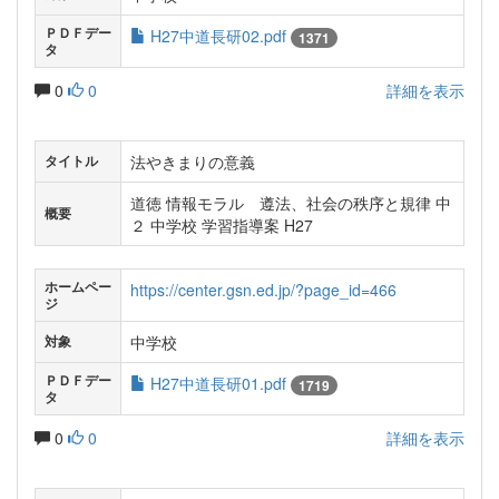
ＰＤＦデー
H27中道長研02.pdf
1371
タ
0
0
詳細を表示
法やきまりの意義
タイトル
道徳 情報モラル 遵法、社会の秩序と規律 中
概要
２ 中学校 学習指導案 H27
ホームペー
https://center.gsn.ed.jp/?page_id=466
ジ
中学校
対象
ＰＤＦデー
H27中道長研01.pdf
1719
タ
0
0
詳細を表示