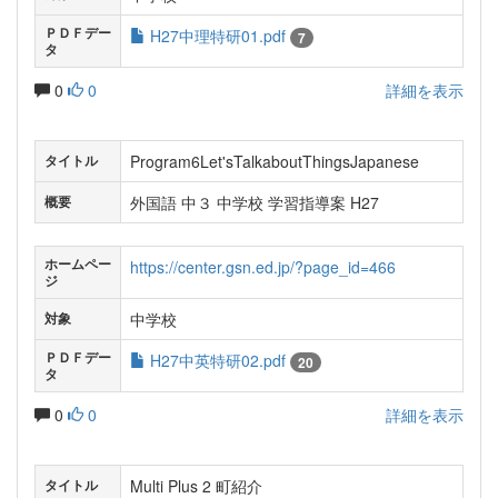
ＰＤＦデー
H27中理特研01.pdf
7
タ
0
0
詳細を表示
Program6Let'sTalkaboutThingsJapanese
タイトル
外国語 中３ 中学校 学習指導案 H27
概要
ホームペー
https://center.gsn.ed.jp/?page_id=466
ジ
中学校
対象
ＰＤＦデー
H27中英特研02.pdf
20
タ
0
0
詳細を表示
Multi Plus 2 町紹介
タイトル