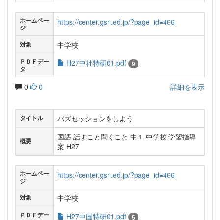
ホームペー
https://center.gsn.ed.jp/?page_id=466
ジ
中学校
対象
ＰＤＦデー
H27中社特研01.pdf
9
タ
0
0
詳細を表示
バズセッションをしよう
タイトル
国語 話すこと聞くこと 中１ 中学校 学習指導
概要
案 H27
ホームペー
https://center.gsn.ed.jp/?page_id=466
ジ
中学校
対象
ＰＤＦデー
H27中国特研01.pdf
5