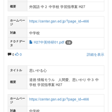
外国語 中２ 中学校 学習指導案 H27
概要
ホームペー
https://center.gsn.ed.jp/?page_id=466
ジ
中学校
対象
ＰＤＦデー
H27中英特研01.pdf
19
タ
0
0
詳細を表示
思いやる心
タイトル
道徳 情報モラル 人間愛、思いやり 中３ 中
概要
学校 学習指導案 H27
ホームペー
https://center.gsn.ed.jp/?page_id=466
ジ
中学校
対象