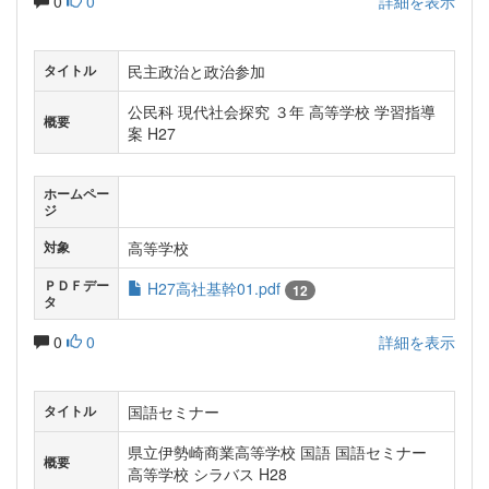
0
0
詳細を表示
民主政治と政治参加
タイトル
公民科 現代社会探究 ３年 高等学校 学習指導
概要
案 H27
ホームペー
ジ
高等学校
対象
ＰＤＦデー
H27高社基幹01.pdf
12
タ
0
0
詳細を表示
国語セミナー
タイトル
県立伊勢崎商業高等学校 国語 国語セミナー
概要
高等学校 シラバス H28