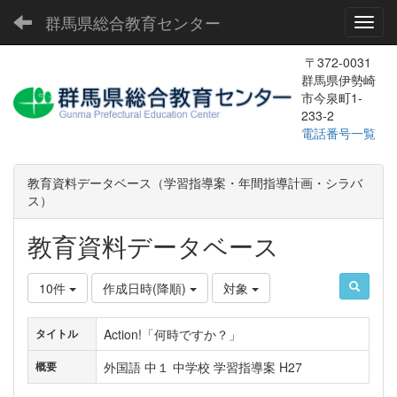
群馬県総合教育センター
Toggl
〒372-0031
群馬県伊勢崎
市今泉町1-
233-2
電話番号一覧
教育資料データベース（学習指導案・年間指導計画・シラバ
ス）
教育資料データベース
10件
作成日時(降順)
対象
Action!「何時ですか？」
タイトル
外国語 中１ 中学校 学習指導案 H27
概要