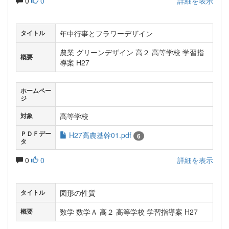
0
0
詳細を表示
年中行事とフラワーデザイン
タイトル
農業 グリーンデザイン 高２ 高等学校 学習指
概要
導案 H27
ホームペー
ジ
高等学校
対象
ＰＤＦデー
H27高農基幹01.pdf
6
タ
0
0
詳細を表示
図形の性質
タイトル
数学 数学Ａ 高２ 高等学校 学習指導案 H27
概要