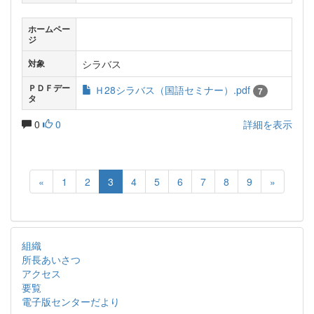
ホームペー
ジ
シラバス
対象
ＰＤＦデー
Ｈ28シラバス（国語セミナー）.pdf
7
タ
0
0
詳細を表示
«
1
2
3
4
5
6
7
8
9
»
組織
所長あいさつ
アクセス
要覧
電子版センターだより