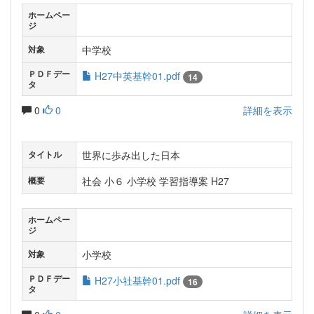
ホームペー
ジ
中学校
対象
ＰＤＦデー
H27中英基幹01.pdf
14
タ
0
0
詳細を表示
世界に歩み出した日本
タイトル
社会 小６ 小学校 学習指導案 H27
概要
ホームペー
ジ
小学校
対象
ＰＤＦデー
H27小社基幹01.pdf
16
タ