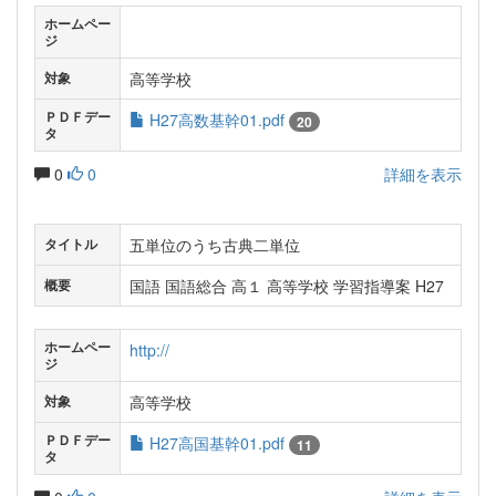
ホームペー
ジ
高等学校
対象
ＰＤＦデー
H27高数基幹01.pdf
20
タ
0
0
詳細を表示
五単位のうち古典二単位
タイトル
国語 国語総合 高１ 高等学校 学習指導案 H27
概要
ホームペー
http://
ジ
高等学校
対象
ＰＤＦデー
H27高国基幹01.pdf
11
タ