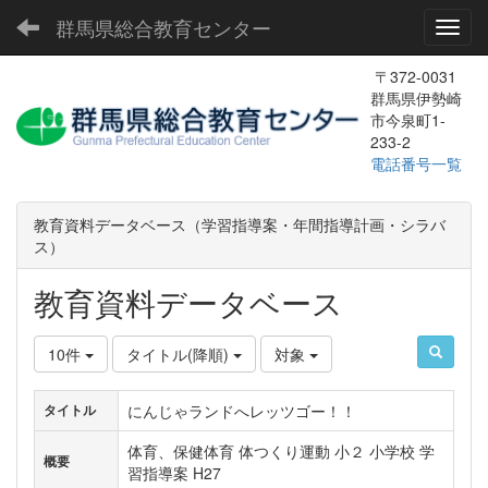
群馬県総合教育センター
Toggl
〒372-0031
群馬県伊勢崎
市今泉町1-
233-2
電話番号一覧
教育資料データベース（学習指導案・年間指導計画・シラバ
ス）
教育資料データベース
10件
タイトル(降順)
対象
にんじゃランドへレッツゴー！！
タイトル
体育、保健体育 体つくり運動 小２ 小学校 学
概要
習指導案 H27