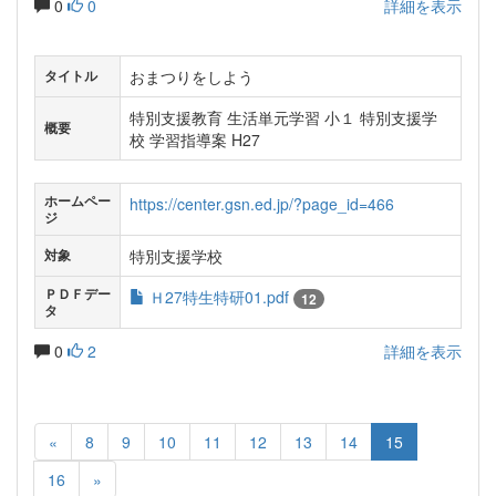
0
0
詳細を表示
おまつりをしよう
タイトル
特別支援教育 生活単元学習 小１ 特別支援学
概要
校 学習指導案 H27
ホームペー
https://center.gsn.ed.jp/?page_id=466
ジ
特別支援学校
対象
ＰＤＦデー
Ｈ27特生特研01.pdf
12
タ
0
2
詳細を表示
«
8
9
10
11
12
13
14
15
16
»