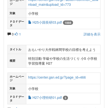
ホームペー
ジ
nload_main&upload_id=773
小学校
対象
ＰＤＦデー
H25小国長研03.pdf
1888
タ
0
1
詳細を表示
おもいやり大作戦林間学校の目標を考えよう
タイトル
特別活動 学級や学校の生活づくり 小5 小学校
概要
学習指導案 H27
ホームペー
https://center.gsn.ed.jp/?page_id=466
ジ
小学校
対象
ＰＤＦデー
H27小理特研01.pdf
3
タ