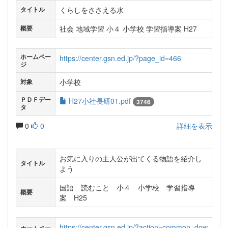
くらしをささえる水
タイトル
社会 地域学習 小４ 小学校 学習指導案 H27
概要
ホームペー
https://center.gsn.ed.jp/?page_id=466
ジ
小学校
対象
ＰＤＦデー
H27小社長研01.pdf
3746
タ
0
0
詳細を表示
お気に入りの主人公が出てくる物語を紹介し
タイトル
よう
国語 読むこと 小４ 小学校 学習指導
概要
案 H25
https://center.gsn.ed.jp/?action=common_dow