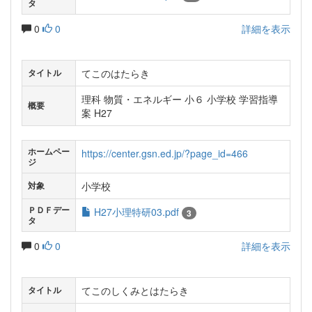
タ
0
0
詳細を表示
てこのはたらき
タイトル
理科 物質・エネルギー 小６ 小学校 学習指導
概要
案 H27
ホームペー
https://center.gsn.ed.jp/?page_id=466
ジ
小学校
対象
ＰＤＦデー
H27小理特研03.pdf
3
タ
0
0
詳細を表示
てこのしくみとはたらき
タイトル