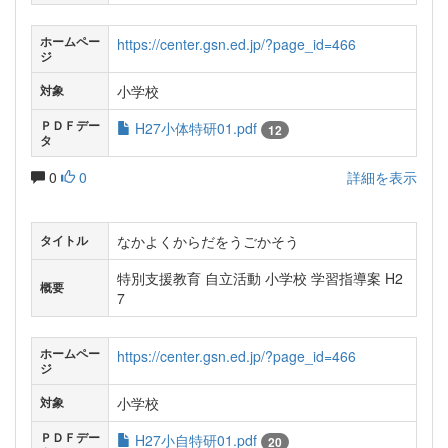
ホームペー
https://center.gsn.ed.jp/?page_id=466
ジ
小学校
対象
ＰＤＦデー
H27小体特研01.pdf
12
タ
0
0
詳細を表示
なかよくからだをうごかそう
タイトル
特別支援教育 自立活動 小学校 学習指導案 H2
概要
7
ホームペー
https://center.gsn.ed.jp/?page_id=466
ジ
小学校
対象
ＰＤＦデー
H27小自特研01.pdf
20