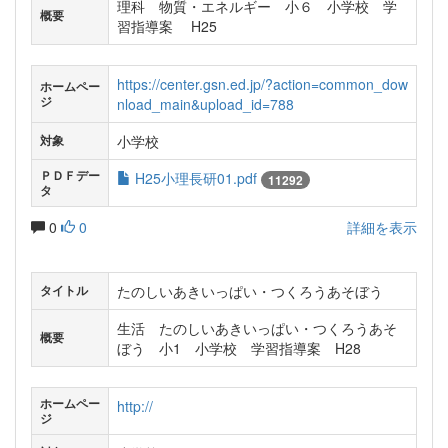
理科 物質・エネルギー 小６ 小学校 学
概要
習指導案 H25
https://center.gsn.ed.jp/?action=common_dow
ホームペー
ジ
nload_main&upload_id=788
小学校
対象
ＰＤＦデー
H25小理長研01.pdf
11292
タ
0
0
詳細を表示
たのしいあきいっぱい・つくろうあそぼう
タイトル
生活 たのしいあきいっぱい・つくろうあそ
概要
ぼう 小1 小学校 学習指導案 H28
ホームペー
http://
ジ