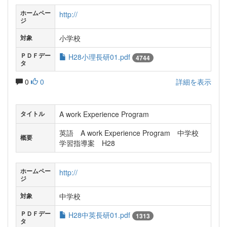
ホームペー
http://
ジ
小学校
対象
ＰＤＦデー
H28小理長研01.pdf
4744
タ
0
0
詳細を表示
A work Experience Program
タイトル
英語 A work Experience Program 中学校
概要
学習指導案 H28
ホームペー
http://
ジ
中学校
対象
ＰＤＦデー
H28中英長研01.pdf
1313
タ