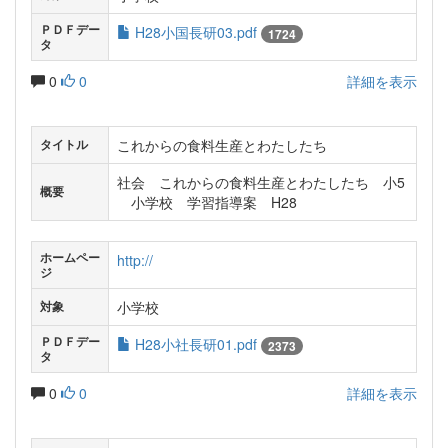
ＰＤＦデー
H28小国長研03.pdf
1724
タ
0
0
詳細を表示
これからの食料生産とわたしたち
タイトル
社会 これからの食料生産とわたしたち 小5
概要
小学校 学習指導案 H28
ホームペー
http://
ジ
小学校
対象
ＰＤＦデー
H28小社長研01.pdf
2373
タ
0
0
詳細を表示