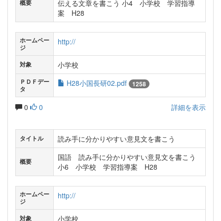
伝える文章を書こう 小4 小学校 学習指導
概要
案 H28
ホームペー
http://
ジ
小学校
対象
ＰＤＦデー
H28小国長研02.pdf
1258
タ
0
0
詳細を表示
読み手に分かりやすい意見文を書こう
タイトル
国語 読み手に分かりやすい意見文を書こう
概要
小6 小学校 学習指導案 H28
ホームペー
http://
ジ
小学校
対象