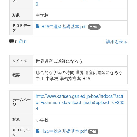
0
中学校
対象
ＰＤＦデー
H25中理科基礎基本.pdf
2796
タ
0
0
詳細を表示
世界遺産伝道師になろう
タイトル
総合的な学習の時間 世界遺産伝道師になろう
概要
中１ 中学校 学習指導案 H25
http://www.karisen.gsn.ed.jp/boe/htdocs/?acti
ホームペー
on=common_download_main&upload_id=235
ジ
4
小学校
対象
ＰＤＦデー
H25中総合基礎基本.pdf
746
タ