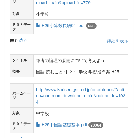
ジ
nload_main&upload_id=779
小学校
対象
ＰＤＦデー
H25小算数長研01 .pdf
666
タ
0
0
詳細を表示
筆者の論理の展開について考えよう
タイトル
国語 読むこと 中２ 中学校 学習指導案 H25
概要
http://www.karisen.gsn.ed.jp/boe/htdocs/?acti
ホームペー
on=common_download_main&upload_id=192
ジ
4
中学校
対象
ＰＤＦデー
H25中国語基礎基本.pdf
23064
タ