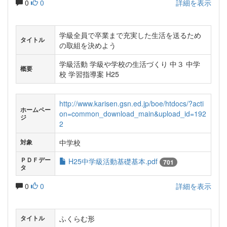
0
0
詳細を表示
学級全員で卒業まで充実した生活を送るため
タイトル
の取組を決めよう
学級活動 学級や学校の生活づくり 中３ 中学
概要
校 学習指導案 H25
http://www.karisen.gsn.ed.jp/boe/htdocs/?acti
ホームペー
on=common_download_main&upload_id=192
ジ
2
中学校
対象
ＰＤＦデー
H25中学級活動基礎基本.pdf
701
タ
0
0
詳細を表示
ふくらむ形
タイトル