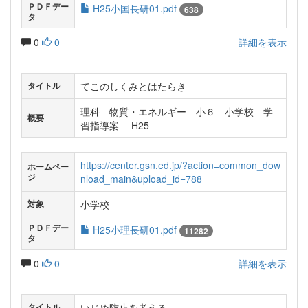
ＰＤＦデー
H25小国長研01.pdf
638
タ
0
0
詳細を表示
てこのしくみとはたらき
タイトル
理科 物質・エネルギー 小６ 小学校 学
概要
習指導案 H25
https://center.gsn.ed.jp/?action=common_dow
ホームペー
ジ
nload_main&upload_id=788
小学校
対象
ＰＤＦデー
H25小理長研01.pdf
11282
タ
0
0
詳細を表示
いじめ防止を考える
タイトル