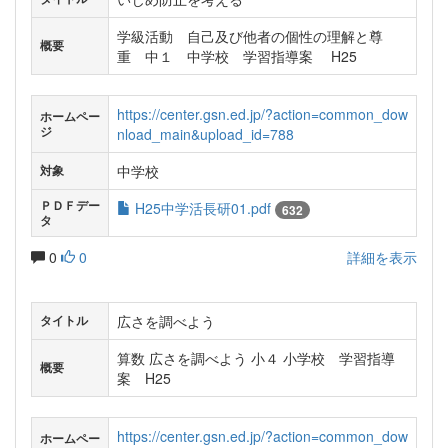
学級活動 自己及び他者の個性の理解と尊
概要
重 中１ 中学校 学習指導案 H25
https://center.gsn.ed.jp/?action=common_dow
ホームペー
ジ
nload_main&upload_id=788
中学校
対象
ＰＤＦデー
H25中学活長研01.pdf
632
タ
0
0
詳細を表示
広さを調べよう
タイトル
算数 広さを調べよう 小４ 小学校 学習指導
概要
案 H25
https://center.gsn.ed.jp/?action=common_dow
ホームペー