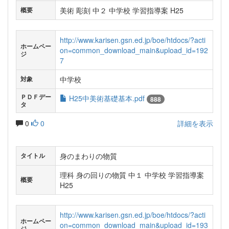
美術 彫刻 中２ 中学校 学習指導案 H25
概要
http://www.karisen.gsn.ed.jp/boe/htdocs/?acti
ホームペー
on=common_download_main&upload_id=192
ジ
7
中学校
対象
ＰＤＦデー
H25中美術基礎基本.pdf
888
タ
0
0
詳細を表示
身のまわりの物質
タイトル
理科 身の回りの物質 中１ 中学校 学習指導案
概要
H25
http://www.karisen.gsn.ed.jp/boe/htdocs/?acti
ホームペー
on=common_download_main&upload_id=193
ジ