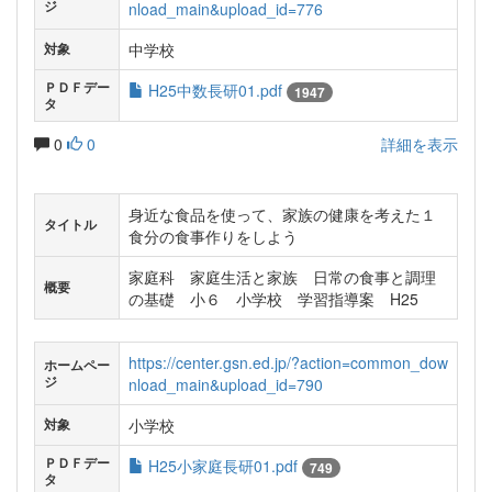
ジ
nload_main&upload_id=776
中学校
対象
ＰＤＦデー
H25中数長研01.pdf
1947
タ
0
0
詳細を表示
身近な食品を使って、家族の健康を考えた１
タイトル
食分の食事作りをしよう
家庭科 家庭生活と家族 日常の食事と調理
概要
の基礎 小６ 小学校 学習指導案 H25
https://center.gsn.ed.jp/?action=common_dow
ホームペー
ジ
nload_main&upload_id=790
小学校
対象
ＰＤＦデー
H25小家庭長研01.pdf
749
タ