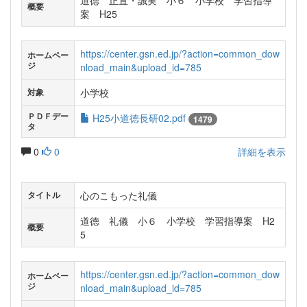
道徳 正直・誠実 小６ 小学校 学習指導
概要
案 H25
https://center.gsn.ed.jp/?action=common_dow
ホームペー
ジ
nload_main&upload_id=785
小学校
対象
ＰＤＦデー
H25小道徳長研02.pdf
1479
タ
0
0
詳細を表示
心のこもった礼儀
タイトル
道徳 礼儀 小６ 小学校 学習指導案 H2
概要
5
https://center.gsn.ed.jp/?action=common_dow
ホームペー
ジ
nload_main&upload_id=785