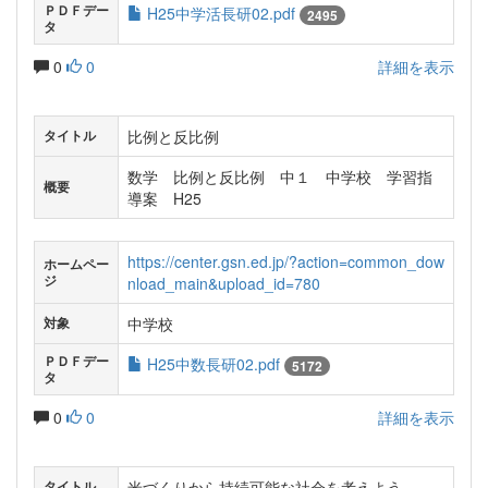
ＰＤＦデー
H25中学活長研02.pdf
2495
タ
0
0
詳細を表示
比例と反比例
タイトル
数学 比例と反比例 中１ 中学校 学習指
概要
導案 H25
https://center.gsn.ed.jp/?action=common_dow
ホームペー
ジ
nload_main&upload_id=780
中学校
対象
ＰＤＦデー
H25中数長研02.pdf
5172
タ
0
0
詳細を表示
米づくりから持続可能な社会を考えよう
タイトル