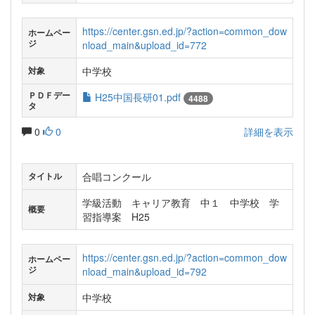
https://center.gsn.ed.jp/?action=common_dow
ホームペー
ジ
nload_main&upload_id=772
中学校
対象
ＰＤＦデー
H25中国長研01.pdf
4488
タ
0
0
詳細を表示
合唱コンクール
タイトル
学級活動 キャリア教育 中１ 中学校 学
概要
習指導案 H25
https://center.gsn.ed.jp/?action=common_dow
ホームペー
ジ
nload_main&upload_id=792
中学校
対象