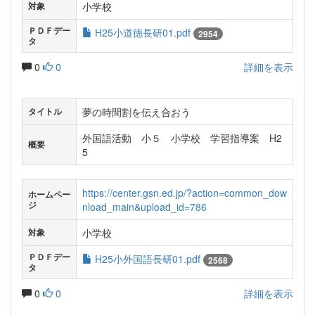
小学校
対象
ＰＤＦデー
H25小道徳長研01.pdf
2954
タ
0
0
詳細を表示
夢の時間割を伝え合おう
タイトル
外国語活動 小５ 小学校 学習指導案 H2
概要
5
https://center.gsn.ed.jp/?action=common_dow
ホームペー
ジ
nload_main&upload_id=786
小学校
対象
ＰＤＦデー
H25小外国語長研01.pdf
2568
タ
0
0
詳細を表示