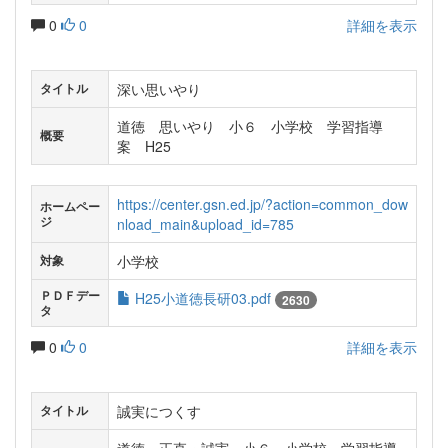
0
0
詳細を表示
深い思いやり
タイトル
道徳 思いやり 小６ 小学校 学習指導
概要
案 H25
https://center.gsn.ed.jp/?action=common_dow
ホームペー
ジ
nload_main&upload_id=785
小学校
対象
ＰＤＦデー
H25小道徳長研03.pdf
2630
タ
0
0
詳細を表示
誠実につくす
タイトル