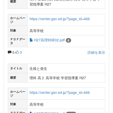
概要
習指導案 H27
ホームペー
https://center.gsn.ed.jp/?page_id=466
ジ
高等学校
対象
ＰＤＦデー
H27高理特研02.pdf
8
タ
0
0
詳細を表示
生殖と発生
タイトル
理科 高２ 高等学校 学習指導案 H27
概要
ホームペー
https://center.gsn.ed.jp/?page_id=466
ジ
高等学校
対象
ＰＤＦデー