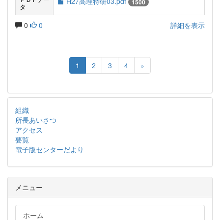
H27高理特研03.pdf
1500
タ
0
0
詳細を表示
1
2
3
4
»
組織
所長あいさつ
アクセス
要覧
電子版センターだより
メニュー
ホーム