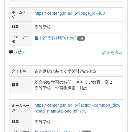
ホームペー
https://center.gsn.ed.jp/?page_id=466
ジ
高等学校
対象
ＰＤＦデー
H27高数特研01.pdf
14
タ
0
0
詳細を表示
進路選択に基づく学習計画の作成
タイトル
総合的な学習の時間 キャリア教育 高２
概要
高等学校 学習指導案 H25
https://center.gsn.ed.jp/?action=common_dow
ホームペー
ジ
nload_main&upload_id=793
高等学校
対象
ＰＤＦデー