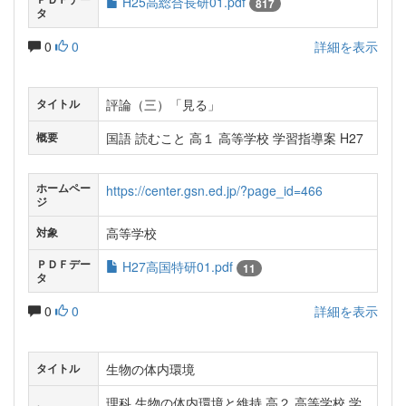
H25高総合長研01.pdf
817
タ
0
0
詳細を表示
評論（三）「見る」
タイトル
国語 読むこと 高１ 高等学校 学習指導案 H27
概要
ホームペー
https://center.gsn.ed.jp/?page_id=466
ジ
高等学校
対象
ＰＤＦデー
H27高国特研01.pdf
11
タ
0
0
詳細を表示
生物の体内環境
タイトル
理科 生物の体内環境と維持 高２ 高等学校 学