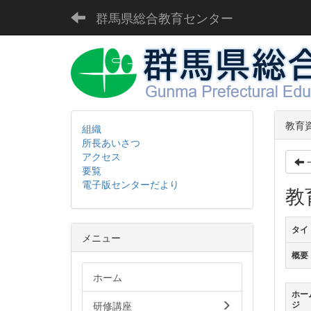
群馬県総合教育センター
教育
組織
所長あいさつ
アクセス
要覧
電子版センターだより
教
タイ
メニュー
概要
ホーム
ホー
研修講座
ジ