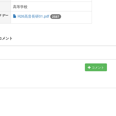
高等学校
Ｆデー
H26高音長研01.pdf
2587
 コメント
コメント