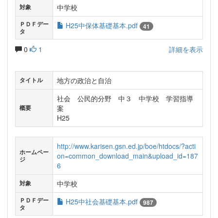
中学校
対象
ＰＤＦデー
H25中保体基礎基本.pdf
41
タ
0
1
詳細を表示
地方の政治と自治
タイトル
社会 公民的分野 中３ 中学校 学習指導
案
概要
H25
http://www.karisen.gsn.ed.jp/boe/htdocs/?acti
ホームペー
on=common_download_main&upload_id=187
ジ
6
中学校
対象
ＰＤＦデー
H25中社会基礎基本.pdf
987
タ