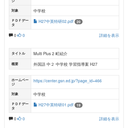
ジ
中学校
対象
ＰＤＦデー
H27中英特研02.pdf
20
タ
0
0
詳細を表示
Multi Plus 2 町紹介
タイトル
外国語 中２ 中学校 学習指導案 H27
概要
ホームペー
https://center.gsn.ed.jp/?page_id=466
ジ
中学校
対象
ＰＤＦデー
H27中英特研01.pdf
19
タ
0
0
詳細を表示