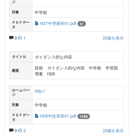
ジ
中学校
対象
ＰＤＦデー
H27中理基幹01.pdf
41
タ
0
1
詳細を表示
ガイダンス的な内容
タイトル
技術 ガイダンス的な内容 中学校 学習指
概要
導案 H28
ホームペー
http://
ジ
中学校
対象
ＰＤＦデー
H28中技長研01.pdf
1286
タ
0
2
詳細を表示