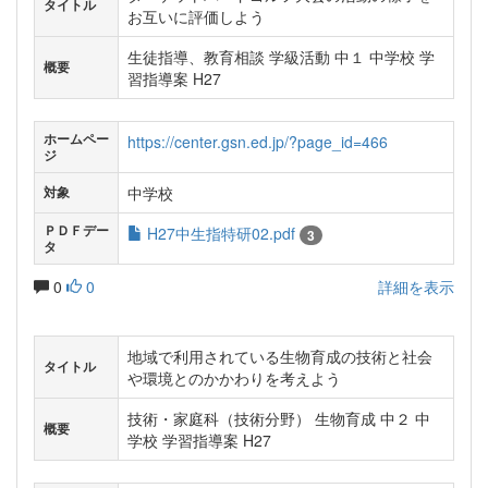
タイトル
お互いに評価しよう
生徒指導、教育相談 学級活動 中１ 中学校 学
概要
習指導案 H27
ホームペー
https://center.gsn.ed.jp/?page_id=466
ジ
中学校
対象
ＰＤＦデー
H27中生指特研02.pdf
3
タ
0
0
詳細を表示
地域で利用されている生物育成の技術と社会
タイトル
や環境とのかかわりを考えよう
技術・家庭科（技術分野） 生物育成 中２ 中
概要
学校 学習指導案 H27