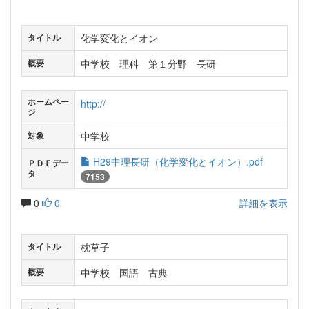
化学変化とイオン
タイトル
中学校 理科 第１分野 長研
概要
ホームペー
http://
ジ
中学校
対象
H29中理長研（化学変化とイオン）.pdf
ＰＤＦデー
タ
7153
0
0
詳細を表示
枕草子
タイトル
中学校 国語 古典
概要