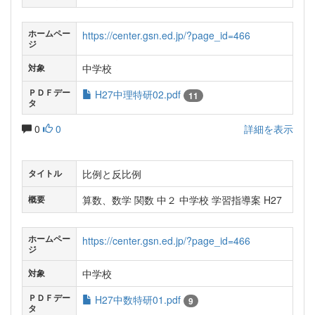
ホームペー
https://center.gsn.ed.jp/?page_id=466
ジ
中学校
対象
ＰＤＦデー
H27中理特研02.pdf
11
タ
0
0
詳細を表示
比例と反比例
タイトル
算数、数学 関数 中２ 中学校 学習指導案 H27
概要
ホームペー
https://center.gsn.ed.jp/?page_id=466
ジ
中学校
対象
ＰＤＦデー
H27中数特研01.pdf
9
タ