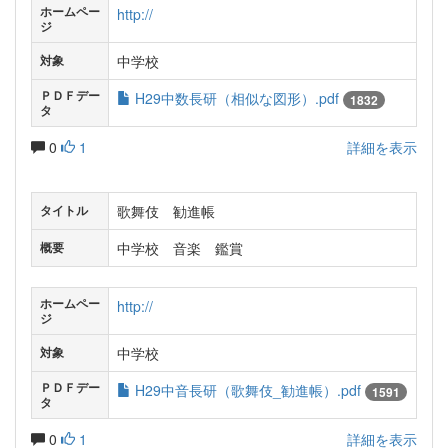
ホームペー
http://
ジ
中学校
対象
ＰＤＦデー
H29中数長研（相似な図形）.pdf
1832
タ
0
1
詳細を表示
歌舞伎 勧進帳
タイトル
中学校 音楽 鑑賞
概要
ホームペー
http://
ジ
中学校
対象
ＰＤＦデー
H29中音長研（歌舞伎_勧進帳）.pdf
1591
タ
0
1
詳細を表示