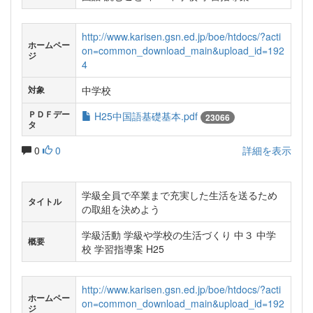
http://www.karisen.gsn.ed.jp/boe/htdocs/?acti
ホームペー
on=common_download_main&upload_id=192
ジ
4
中学校
対象
ＰＤＦデー
H25中国語基礎基本.pdf
23066
タ
0
0
詳細を表示
学級全員で卒業まで充実した生活を送るため
タイトル
の取組を決めよう
学級活動 学級や学校の生活づくり 中３ 中学
概要
校 学習指導案 H25
http://www.karisen.gsn.ed.jp/boe/htdocs/?acti
ホームペー
on=common_download_main&upload_id=192
ジ