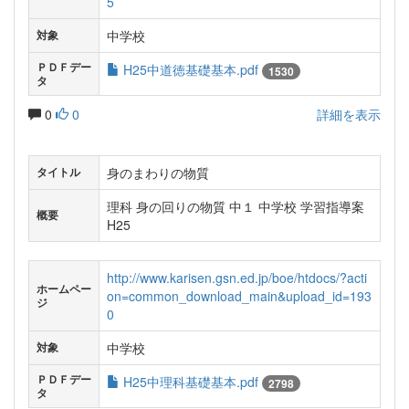
5
中学校
対象
ＰＤＦデー
H25中道徳基礎基本.pdf
1530
タ
0
0
詳細を表示
身のまわりの物質
タイトル
理科 身の回りの物質 中１ 中学校 学習指導案
概要
H25
http://www.karisen.gsn.ed.jp/boe/htdocs/?acti
ホームペー
on=common_download_main&upload_id=193
ジ
0
中学校
対象
ＰＤＦデー
H25中理科基礎基本.pdf
2798
タ