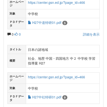
ホームペー
https://center.gsn.ed.jp/?page_id=466
ジ
中学校
対象
ＰＤＦデー
H27中道特研01.pdf
5
タ
0
0
詳細を表示
日本の諸地域
タイトル
社会、地歴 中国・四国地方 中２ 中学校 学習
概要
指導案 H27
ホームペー
https://center.gsn.ed.jp/?page_id=466
ジ
中学校
対象
ＰＤＦデー
H27中社特研01.pdf
9
タ