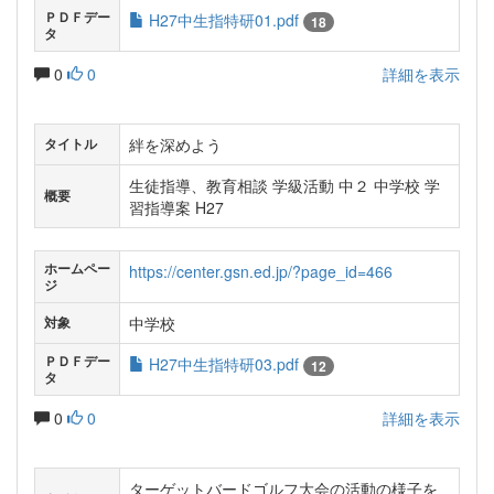
ＰＤＦデー
H27中生指特研01.pdf
18
タ
0
0
詳細を表示
絆を深めよう
タイトル
生徒指導、教育相談 学級活動 中２ 中学校 学
概要
習指導案 H27
ホームペー
https://center.gsn.ed.jp/?page_id=466
ジ
中学校
対象
ＰＤＦデー
H27中生指特研03.pdf
12
タ
0
0
詳細を表示
ターゲットバードゴルフ大会の活動の様子を