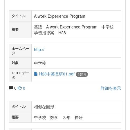
A work Experience Program
タイトル
英語 A work Experience Program 中学校
概要
学習指導案 H28
ホームペー
http://
ジ
中学校
対象
ＰＤＦデー
H28中英長研01.pdf
1314
タ
0
0
詳細を表示
相似な図形
タイトル
中学校 数学 ３年 長研
概要