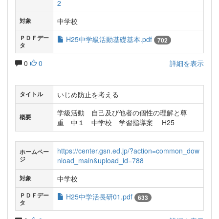
2
中学校
対象
ＰＤＦデー
H25中学級活動基礎基本.pdf
702
タ
0
0
詳細を表示
いじめ防止を考える
タイトル
学級活動 自己及び他者の個性の理解と尊
概要
重 中１ 中学校 学習指導案 H25
https://center.gsn.ed.jp/?action=common_dow
ホームペー
ジ
nload_main&upload_id=788
中学校
対象
ＰＤＦデー
H25中学活長研01.pdf
633
タ