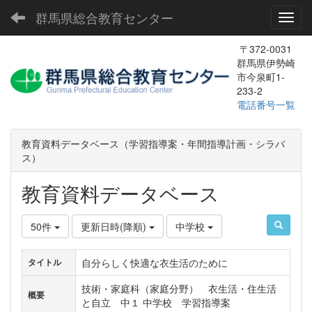
群馬県総合教育センター
Toggl
〒372-0031
群馬県伊勢崎
市今泉町1-
233-2
電話番号一覧
教育資料データベース（学習指導案・年間指導計画・シラバ
ス）
教育資料データベース
50件
更新日時(降順)
中学校
自分らしく快適な衣生活のために
タイトル
技術・家庭科（家庭分野） 衣生活・住生活
概要
と自立 中１ 中学校 学習指導案