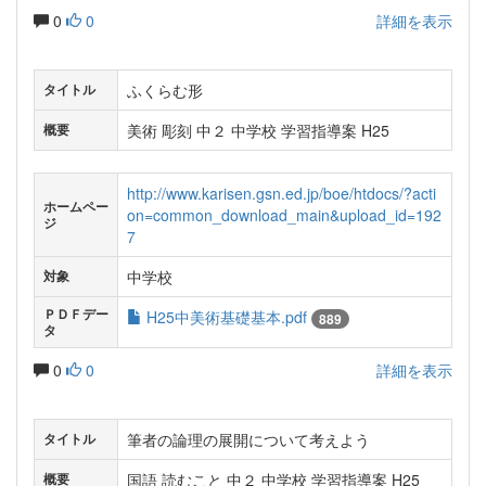
0
0
詳細を表示
ふくらむ形
タイトル
美術 彫刻 中２ 中学校 学習指導案 H25
概要
http://www.karisen.gsn.ed.jp/boe/htdocs/?acti
ホームペー
on=common_download_main&upload_id=192
ジ
7
中学校
対象
ＰＤＦデー
H25中美術基礎基本.pdf
889
タ
0
0
詳細を表示
筆者の論理の展開について考えよう
タイトル
国語 読むこと 中２ 中学校 学習指導案 H25
概要