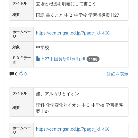
立場と根拠を明確にして書こう
タイトル
国語 書くこと 中２ 中学校 学習指導案 H27
概要
ホームペー
https://center.gsn.ed.jp/?page_id=466
ジ
中学校
対象
ＰＤＦデー
H27中国長研01pdf.pdf
1186
タ
0
0
詳細を表示
酸、アルカリとイオン
タイトル
理科 化学変化とイオン 中３ 中学校 学習指導
概要
案 H27
ホームペー
https://center.gsn.ed.jp/?page_id=466
ジ