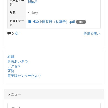
ホームペー
http://
ジ
中学校
対象
ＰＤＦデー
H30中国長研（枕草子）.pdf
5385
タ
0
1
詳細を表示
組織
所長あいさつ
アクセス
要覧
電子版センターだより
メニュー
ホーム