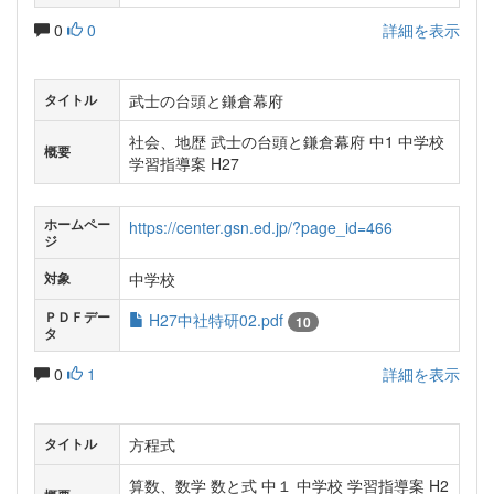
0
0
詳細を表示
武士の台頭と鎌倉幕府
タイトル
社会、地歴 武士の台頭と鎌倉幕府 中1 中学校
概要
学習指導案 H27
ホームペー
https://center.gsn.ed.jp/?page_id=466
ジ
中学校
対象
ＰＤＦデー
H27中社特研02.pdf
10
タ
0
1
詳細を表示
方程式
タイトル
算数、数学 数と式 中１ 中学校 学習指導案 H2