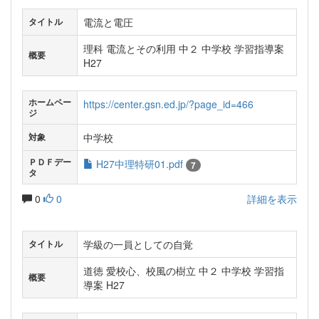
電流と電圧
タイトル
理科 電流とその利用 中２ 中学校 学習指導案
概要
H27
ホームペー
https://center.gsn.ed.jp/?page_id=466
ジ
中学校
対象
ＰＤＦデー
H27中理特研01.pdf
7
タ
0
0
詳細を表示
学級の一員としての自覚
タイトル
道徳 愛校心、校風の樹立 中２ 中学校 学習指
概要
導案 H27