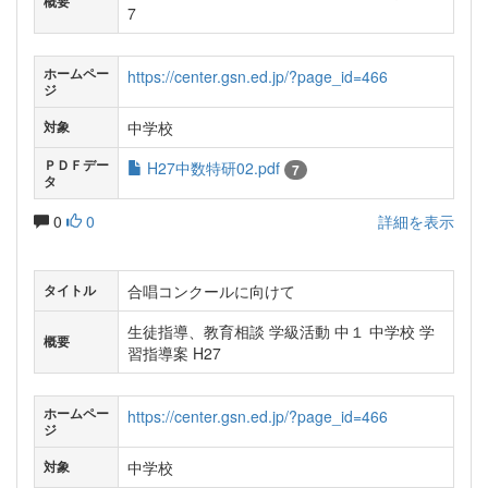
概要
7
ホームペー
https://center.gsn.ed.jp/?page_id=466
ジ
中学校
対象
ＰＤＦデー
H27中数特研02.pdf
7
タ
0
0
詳細を表示
合唱コンクールに向けて
タイトル
生徒指導、教育相談 学級活動 中１ 中学校 学
概要
習指導案 H27
ホームペー
https://center.gsn.ed.jp/?page_id=466
ジ
中学校
対象