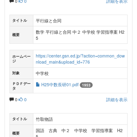
0
0
詳細を表示
平行線と合同
タイトル
数学 平行線と合同 中２ 中学校 学習指導案 H2
概要
5
https://center.gsn.ed.jp/?action=common_dow
ホームペー
ジ
nload_main&upload_id=776
中学校
対象
ＰＤＦデー
H25中数長研01.pdf
1953
タ
0
0
詳細を表示
竹取物語
タイトル
国語 古典 中２ 中学校 学習指導案 H2
概要
5