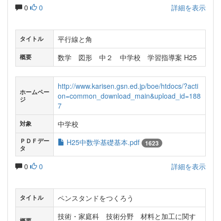
0
0
詳細を表示
平行線と角
タイトル
数学 図形 中２ 中学校 学習指導案 H25
概要
http://www.karisen.gsn.ed.jp/boe/htdocs/?acti
ホームペー
on=common_download_main&upload_id=188
ジ
7
中学校
対象
ＰＤＦデー
H25中数学基礎基本.pdf
1623
タ
0
0
詳細を表示
ペンスタンドをつくろう
タイトル
技術・家庭科 技術分野 材料と加工に関す
概要