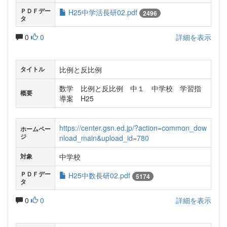
ＰＤＦデー
H25中学活長研02.pdf
2496
タ
0
0
詳細を表示
比例と反比例
タイトル
数学 比例と反比例 中１ 中学校 学習指
概要
導案 H25
https://center.gsn.ed.jp/?action=common_dow
ホームペー
ジ
nload_main&upload_id=780
中学校
対象
ＰＤＦデー
H25中数長研02.pdf
5174
タ
0
0
詳細を表示