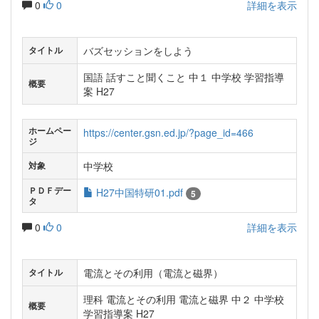
0
0
詳細を表示
バズセッションをしよう
タイトル
国語 話すこと聞くこと 中１ 中学校 学習指導
概要
案 H27
ホームペー
https://center.gsn.ed.jp/?page_id=466
ジ
中学校
対象
ＰＤＦデー
H27中国特研01.pdf
5
タ
0
0
詳細を表示
電流とその利用（電流と磁界）
タイトル
理科 電流とその利用 電流と磁界 中２ 中学校
概要
学習指導案 H27