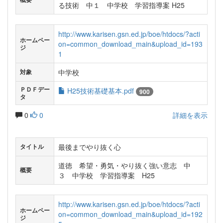
る技術 中１ 中学校 学習指導案 H25
http://www.karisen.gsn.ed.jp/boe/htdocs/?acti
ホームペー
on=common_download_main&upload_id=193
ジ
1
中学校
対象
ＰＤＦデー
H25技術基礎基本.pdf
900
タ
0
0
詳細を表示
最後までやり抜く心
タイトル
道徳 希望・勇気・やり抜く強い意志 中
概要
３ 中学校 学習指導案 H25
http://www.karisen.gsn.ed.jp/boe/htdocs/?acti
ホームペー
on=common_download_main&upload_id=192
ジ