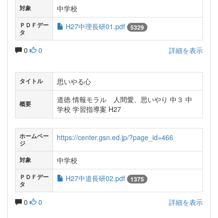
中学校
対象
ＰＤＦデー
H27中理長研01.pdf
5329
タ
0
0
詳細を表示
思いやる心
タイトル
道徳 情報モラル 人間愛、思いやり 中３ 中
概要
学校 学習指導案 H27
ホームペー
https://center.gsn.ed.jp/?page_id=466
ジ
中学校
対象
ＰＤＦデー
H27中道長研02.pdf
1375
タ
0
0
詳細を表示