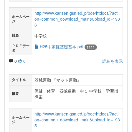
http://www.karisen.gsn.ed.jp/boe/htdocs/?acti
ホームペー
on=common_download_main&upload_id=193
ジ
6
中学校
対象
ＰＤＦデー
H25中家庭基礎基本.pdf
1111
タ
0
0
詳細を表示
器械運動 『マット運動』
タイトル
保健・体育 器械運動 中１ 中学校 学習指
概要
導案
http://www.karisen.gsn.ed.jp/boe/htdocs/?acti
ホームペー
on=common_download_main&upload_id=193
ジ
5