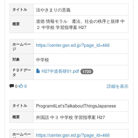
法やきまりの意義
タイトル
道徳 情報モラル 遵法、社会の秩序と規律 中
概要
２ 中学校 学習指導案 H27
ホームペー
https://center.gsn.ed.jp/?page_id=466
ジ
中学校
対象
ＰＤＦデー
H27中道長研01.pdf
1720
タ
0
0
詳細を表示
Program6Let'sTalkaboutThingsJapanese
タイトル
外国語 中３ 中学校 学習指導案 H27
概要
ホームペー
https://center.gsn.ed.jp/?page_id=466