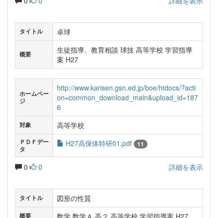
0
0
詳細を表示
卓球
タイトル
生徒指導、教育相談 球技 高等学校 学習指導
概要
案 H27
http://www.karisen.gsn.ed.jp/boe/htdocs/?acti
ホームペー
on=common_download_main&upload_id=187
ジ
6
高等学校
対象
ＰＤＦデー
H27高保体特研01.pdf
11
タ
0
0
詳細を表示
図形の性質
タイトル
数学 数学Ａ 高２ 高等学校 学習指導案 H27
概要