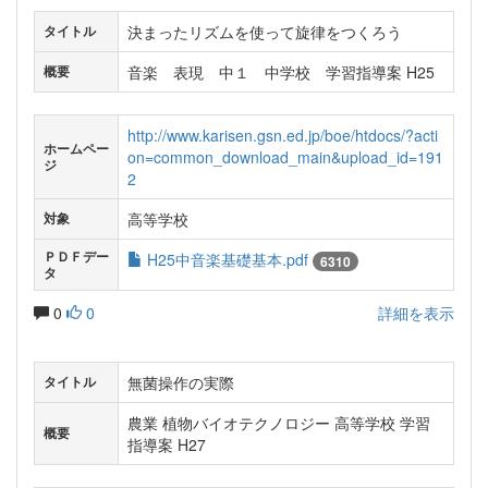
決まったリズムを使って旋律をつくろう
タイトル
音楽 表現 中１ 中学校 学習指導案 H25
概要
http://www.karisen.gsn.ed.jp/boe/htdocs/?acti
ホームペー
on=common_download_main&upload_id=191
ジ
2
高等学校
対象
ＰＤＦデー
H25中音楽基礎基本.pdf
6310
タ
0
0
詳細を表示
無菌操作の実際
タイトル
農業 植物バイオテクノロジー 高等学校 学習
概要
指導案 H27