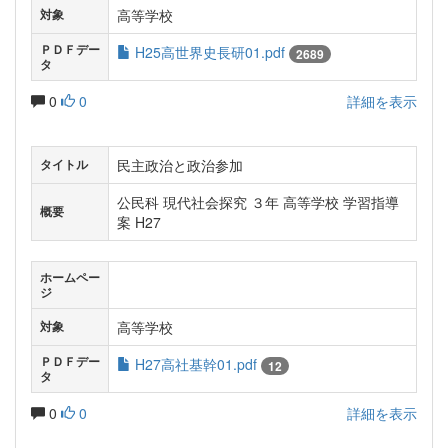
高等学校
対象
ＰＤＦデー
H25高世界史長研01.pdf
2689
タ
0
0
詳細を表示
民主政治と政治参加
タイトル
公民科 現代社会探究 ３年 高等学校 学習指導
概要
案 H27
ホームペー
ジ
高等学校
対象
ＰＤＦデー
H27高社基幹01.pdf
12
タ
0
0
詳細を表示