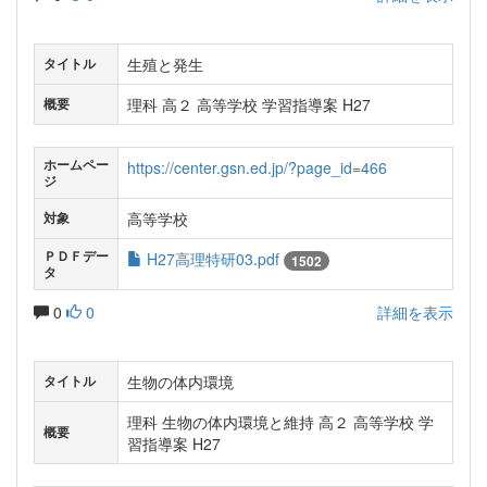
生殖と発生
タイトル
理科 高２ 高等学校 学習指導案 H27
概要
ホームペー
https://center.gsn.ed.jp/?page_id=466
ジ
高等学校
対象
ＰＤＦデー
H27高理特研03.pdf
1502
タ
0
0
詳細を表示
生物の体内環境
タイトル
理科 生物の体内環境と維持 高２ 高等学校 学
概要
習指導案 H27