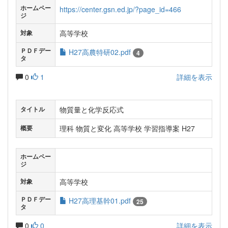
ホームペー
https://center.gsn.ed.jp/?page_id=466
ジ
高等学校
対象
ＰＤＦデー
H27高農特研02.pdf
4
タ
0
1
詳細を表示
物質量と化学反応式
タイトル
理科 物質と変化 高等学校 学習指導案 H27
概要
ホームペー
ジ
高等学校
対象
ＰＤＦデー
H27高理基幹01.pdf
25
タ
0
0
詳細を表示