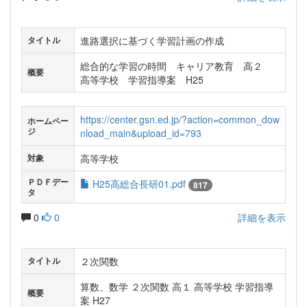
進路選択に基づく学習計画の作成
タイトル
総合的な学習の時間 キャリア教育 高２
概要
高等学校 学習指導案 H25
https://center.gsn.ed.jp/?action=common_dow
ホームペー
ジ
nload_main&upload_id=793
高等学校
対象
ＰＤＦデー
H25高総合長研01.pdf
817
タ
0
0
詳細を表示
２次関数
タイトル
算数、数学 ２次関数 高１ 高等学校 学習指導
概要
案 H27