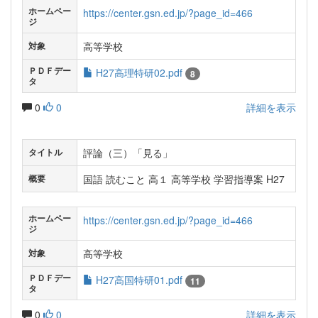
ホームペー
https://center.gsn.ed.jp/?page_id=466
ジ
高等学校
対象
ＰＤＦデー
H27高理特研02.pdf
8
タ
0
0
詳細を表示
評論（三）「見る」
タイトル
国語 読むこと 高１ 高等学校 学習指導案 H27
概要
ホームペー
https://center.gsn.ed.jp/?page_id=466
ジ
高等学校
対象
ＰＤＦデー
H27高国特研01.pdf
11
タ
0
0
詳細を表示