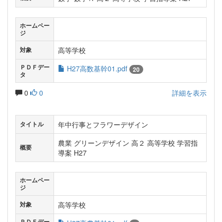
ホームペー
ジ
高等学校
対象
ＰＤＦデー
H27高数基幹01.pdf
20
タ
0
0
詳細を表示
年中行事とフラワーデザイン
タイトル
農業 グリーンデザイン 高２ 高等学校 学習指
概要
導案 H27
ホームペー
ジ
高等学校
対象
ＰＤＦデー