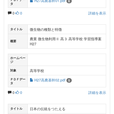
H27高農基幹01.pdf
6
タ
0
0
詳細を表示
微生物の種類と特徴
タイトル
農業 微生物利用Ⅱ 高３ 高等学校 学習指導案
概要
H27
ホームペー
ジ
高等学校
対象
ＰＤＦデー
H27高農基幹02.pdf
5
タ
0
0
詳細を表示
日本の伝統をつたえる
タイトル