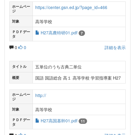
ホームペー
https://center.gsn.ed.jp/?page_id=466
ジ
高等学校
対象
ＰＤＦデー
H27高農特研01.pdf
7
タ
0
0
詳細を表示
五単位のうち古典二単位
タイトル
国語 国語総合 高１ 高等学校 学習指導案 H27
概要
ホームペー
http://
ジ
高等学校
対象
ＰＤＦデー
H27高国基幹01.pdf
11
タ