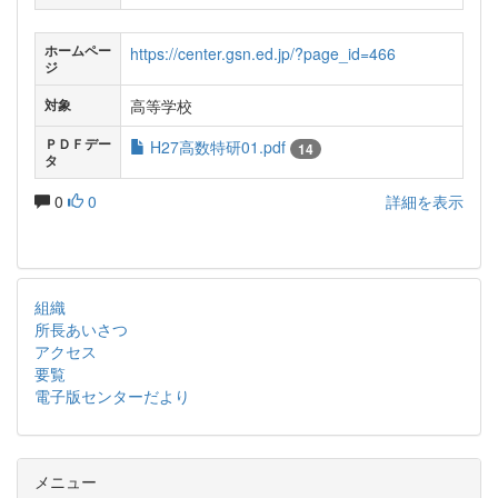
ホームペー
https://center.gsn.ed.jp/?page_id=466
ジ
高等学校
対象
ＰＤＦデー
H27高数特研01.pdf
14
タ
0
0
詳細を表示
組織
所長あいさつ
アクセス
要覧
電子版センターだより
メニュー