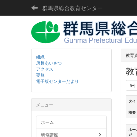
群馬県総合教育センター
教育
組織
所長あいさつ
教
アクセス
要覧
電子版センターだより
5
タイ
メニュー
概要
ホーム
ホー
研修講座
ジ