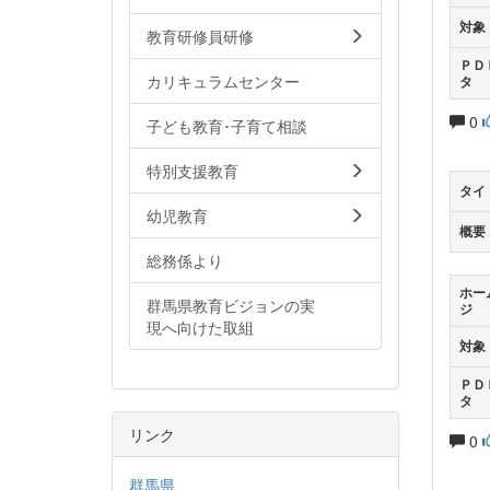
対象
教育研修員研修
ＰＤ
カリキュラムセンター
タ
0
子ども教育･子育て相談
特別支援教育
タイ
幼児教育
概要
総務係より
ホー
群馬県教育ビジョンの実
ジ
現へ向けた取組
対象
ＰＤ
タ
リンク
0
群馬県