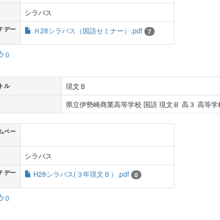
シラバス
Ｆデー
Ｈ28シラバス（国語セミナー）.pdf
7
0
現文Ｂ
トル
県立伊勢崎商業高等学校 国語 現文Ｂ 高３ 高等学校
ムペー
シラバス
Ｆデー
H28シラバス(３年現文Ｂ）.pdf
0
0