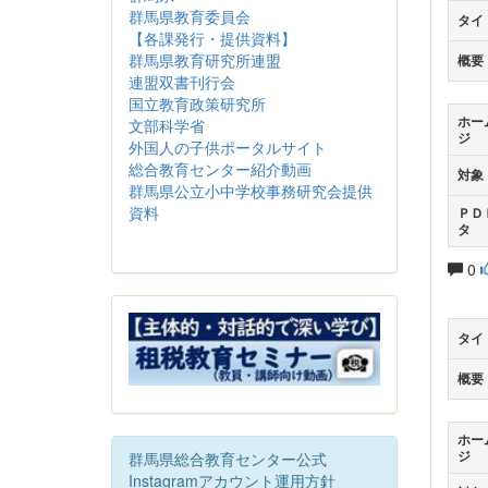
群馬県教育委員会
タイ
【各課発行・提供資料】
群馬県教育研究所連盟
概要
連盟双書刊行会
国立教育政策研究所
ホー
文部科学省
ジ
外国人の子供ポータルサイト
総合教育センター紹介動画
対象
群馬県公立小中学校事務研究会提供
資料
ＰＤ
タ
0
タイ
概要
ホー
ジ
群馬県総合教育センター公式
Instagramアカウント運用方針