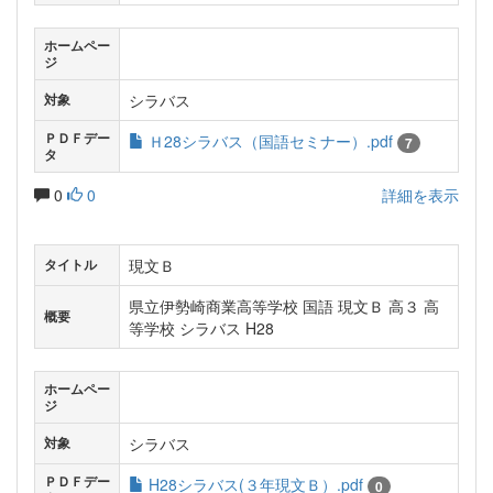
ホームペー
ジ
シラバス
対象
ＰＤＦデー
Ｈ28シラバス（国語セミナー）.pdf
7
タ
0
0
詳細を表示
現文Ｂ
タイトル
県立伊勢崎商業高等学校 国語 現文Ｂ 高３ 高
概要
等学校 シラバス H28
ホームペー
ジ
シラバス
対象
ＰＤＦデー
H28シラバス(３年現文Ｂ）.pdf
0