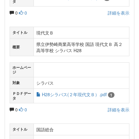
タ
0
0
詳細を表示
現代文Ｂ
タイトル
県立伊勢崎商業高等学校 国語 現代文Ｂ 高２
概要
高等学校 シラバス H28
ホームペー
ジ
シラバス
対象
ＰＤＦデー
H28シラバス(２年現代文Ｂ）.pdf
1
タ
0
0
詳細を表示
国語総合
タイトル