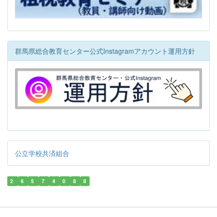
群馬県総合教育センター公式Instagramアカウント運用方針
公立学校共済組合
2
6
5
7
4
0
8
8