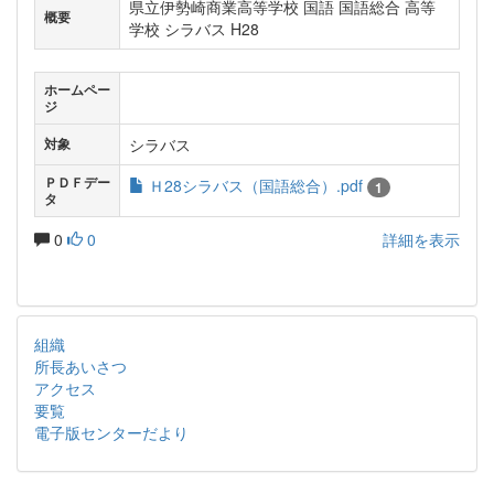
県立伊勢崎商業高等学校 国語 国語総合 高等
概要
学校 シラバス H28
ホームペー
ジ
シラバス
対象
ＰＤＦデー
Ｈ28シラバス（国語総合）.pdf
1
タ
0
0
詳細を表示
組織
所長あいさつ
アクセス
要覧
電子版センターだより