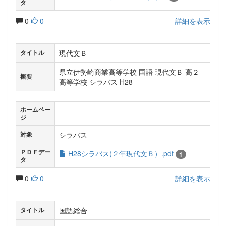
タ
0
0
詳細を表示
現代文Ｂ
タイトル
県立伊勢崎商業高等学校 国語 現代文Ｂ 高２
概要
高等学校 シラバス H28
ホームペー
ジ
シラバス
対象
ＰＤＦデー
H28シラバス(２年現代文Ｂ）.pdf
1
タ
0
0
詳細を表示
国語総合
タイトル