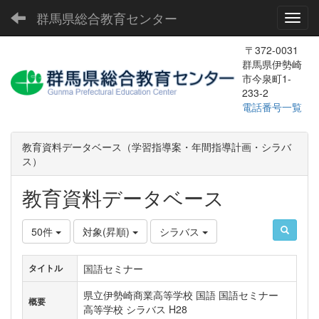
群馬県総合教育センター
Toggl
〒372-0031
群馬県伊勢崎
市今泉町1-
233-2
電話番号一覧
教育資料データベース（学習指導案・年間指導計画・シラバ
ス）
教育資料データベース
50件
対象(昇順)
シラバス
国語セミナー
タイトル
県立伊勢崎商業高等学校 国語 国語セミナー
概要
高等学校 シラバス H28