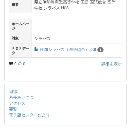
県立伊勢崎商業高等学校 国語 国語総合 高等
概要
学校 シラバス H28
ホームペー
ジ
シラバス
対象
ＰＤＦデー
Ｈ28シラバス（国語総合）.pdf
1
タ
0
0
詳細を表示
組織
所長あいさつ
アクセス
要覧
電子版センターだより