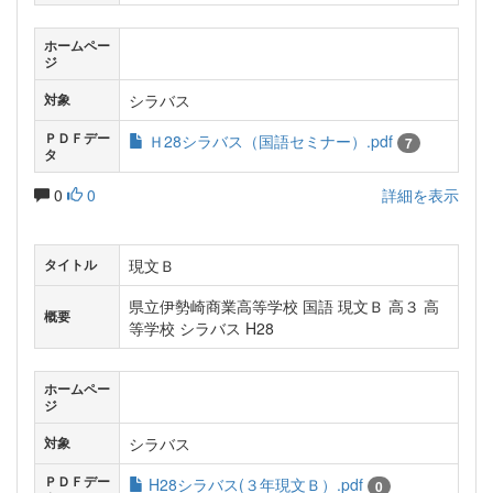
ホームペー
ジ
シラバス
対象
ＰＤＦデー
Ｈ28シラバス（国語セミナー）.pdf
7
タ
0
0
詳細を表示
現文Ｂ
タイトル
県立伊勢崎商業高等学校 国語 現文Ｂ 高３ 高
概要
等学校 シラバス H28
ホームペー
ジ
シラバス
対象
ＰＤＦデー
H28シラバス(３年現文Ｂ）.pdf
0