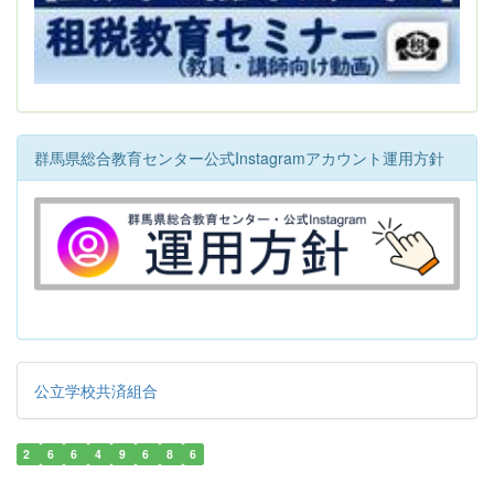
群馬県総合教育センター公式Instagramアカウント運用方針
公立学校共済組合
2
6
6
4
9
6
8
6