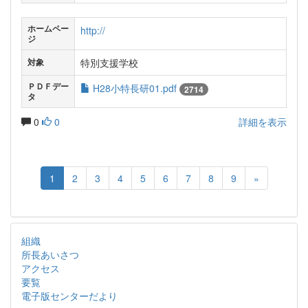
ホームペー
http://
ジ
特別支援学校
対象
ＰＤＦデー
H28小特長研01.pdf
2714
タ
0
0
詳細を表示
1
2
3
4
5
6
7
8
9
»
組織
所長あいさつ
アクセス
要覧
電子版センターだより