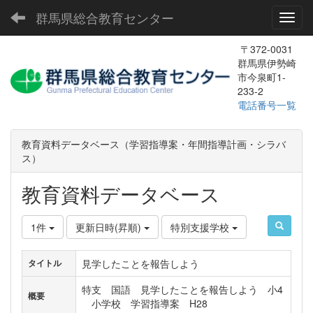
群馬県総合教育センター
Toggl
〒372-0031
群馬県伊勢崎
市今泉町1-
233-2
電話番号一覧
教育資料データベース（学習指導案・年間指導計画・シラバ
ス）
教育資料データベース
1件
更新日時(昇順)
特別支援学校
見学したことを報告しよう
タイトル
特支 国語 見学したことを報告しよう 小4
概要
小学校 学習指導案 H28