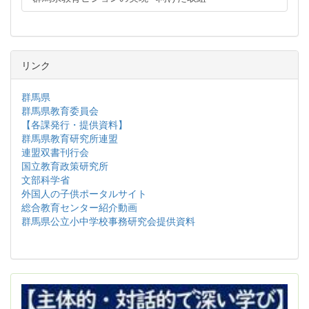
リンク
群馬県
群馬県教育委員会
【各課発行・提供資料】
群馬県教育研究所連盟
連盟双書刊行会
国立教育政策研究所
文部科学省
外国人の子供ポータルサイト
総合教育センター紹介動画
群馬県公立小中学校事務研究会提供資料