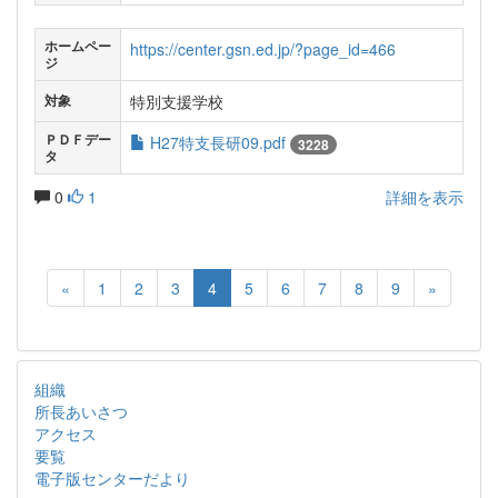
ホームペー
https://center.gsn.ed.jp/?page_id=466
ジ
特別支援学校
対象
ＰＤＦデー
H27特支長研09.pdf
3228
タ
0
1
詳細を表示
«
1
2
3
4
5
6
7
8
9
»
組織
所長あいさつ
アクセス
要覧
電子版センターだより