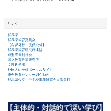
リンク
群馬県
群馬県教育委員会
【各課発行・提供資料】
群馬県教育研究所連盟
連盟双書刊行会
国立教育政策研究所
文部科学省
外国人の子供ポータルサイト
総合教育センター紹介動画
群馬県公立小中学校事務研究会提供資料