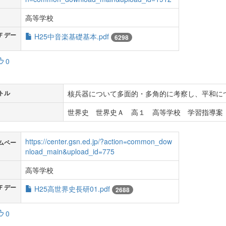
高等学校
Ｆデー
H25中音楽基礎基本.pdf
6298
0
核兵器について多面的・多角的に考察し、平和に
トル
世界史 世界史Ａ 高１ 高等学校 学習指導案 
https://center.gsn.ed.jp/?action=common_dow
ムペー
nload_main&upload_id=775
高等学校
Ｆデー
H25高世界史長研01.pdf
2688
0