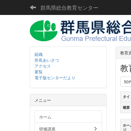
群馬県総合教育センター
教育
組織
所長あいさつ
教
アクセス
要覧
電子版センターだより
50
タイ
メニュー
概要
ホーム
ホー
研修講座
ジ