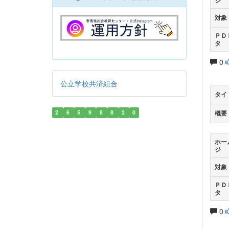
ジ
対象
ＰＤ
タ
0
公立学校共済組合
タイ
2
6
5
9
8
8
2
0
概要
ホー
ジ
対象
ＰＤ
タ
0