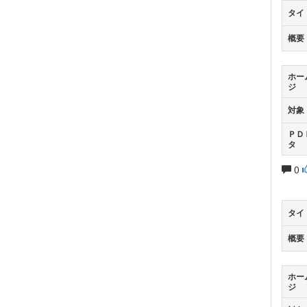
タイ
概要
ホー
ジ
対象
ＰＤ
タ
0
タイ
概要
ホー
ジ