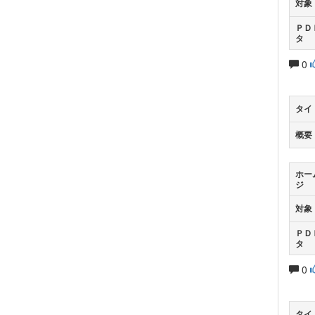
対象
ＰＤ
タ
0
タイ
概要
ホー
ジ
対象
ＰＤ
タ
0
タイ