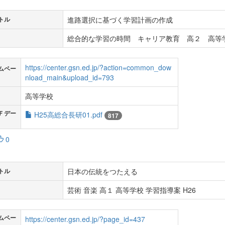
進路選択に基づく学習計画の作成
トル
総合的な学習の時間 キャリア教育 高２ 高等学
https://center.gsn.ed.jp/?action=common_dow
ムペー
nload_main&upload_id=793
高等学校
Ｆデー
H25高総合長研01.pdf
817
0
日本の伝統をつたえる
トル
芸術 音楽 高１ 高等学校 学習指導案 H26
ムペー
https://center.gsn.ed.jp/?page_id=437