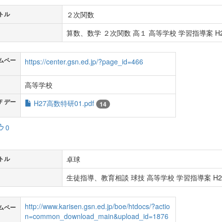
２次関数
トル
算数、数学 ２次関数 高１ 高等学校 学習指導案 H2
ムペー
https://center.gsn.ed.jp/?page_id=466
高等学校
Ｆデー
H27高数特研01.pdf
14
0
卓球
トル
生徒指導、教育相談 球技 高等学校 学習指導案 H2
http://www.karisen.gsn.ed.jp/boe/htdocs/?actio
ムペー
n=common_download_main&upload_id=1876