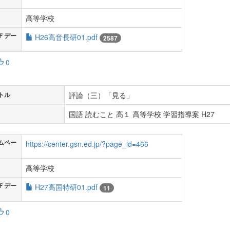
高等学校
Ｆデー
H26高音長研01.pdf
2587
0
評論（三）「見る」
トル
国語 読むこと 高１ 高等学校 学習指導案 H27
ムペー
https://center.gsn.ed.jp/?page_id=466
高等学校
Ｆデー
H27高国特研01.pdf
11
0