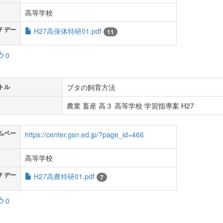
高等学校
Ｆデー
H27高保体特研01.pdf
11
0
ブタの飼育方法
トル
農業 畜産 高３ 高等学校 学習指導案 H27
ムペー
https://center.gsn.ed.jp/?page_id=466
高等学校
Ｆデー
H27高農特研01.pdf
7
0