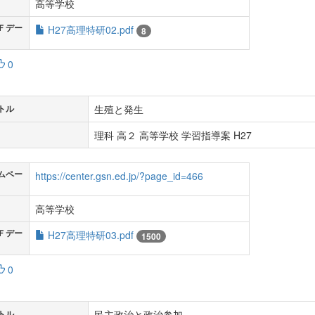
高等学校
Ｆデー
H27高理特研02.pdf
8
0
生殖と発生
トル
理科 高２ 高等学校 学習指導案 H27
ムペー
https://center.gsn.ed.jp/?page_id=466
高等学校
Ｆデー
H27高理特研03.pdf
1500
0
民主政治と政治参加
トル