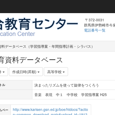
〒372-0031
群馬県伊勢崎市今泉町
電話番号一覧
資料データベース（学習指導案・年間指導計画・シラバス）
育資料データベース
件
作成日時(昇順)
高等学校
決まったリズムを使って旋律をつくろう
トル
音楽 表現 中１ 中学校 学習指導案 H25
http://www.karisen.gsn.ed.jp/boe/htdocs/?actio
ムペー
n=common_download_main&upload_id=1912