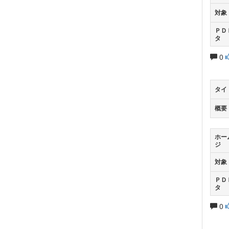
対象
ＰＤ
タ
0
タイ
概要
ホー
ジ
対象
ＰＤ
タ
0