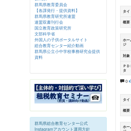
群馬県教育委員会
【各課発行・提供資料】
タイ
群馬県教育研究所連盟
連盟双書刊行会
概要
国立教育政策研究所
文部科学省
外国人の子供ポータルサイト
ホー
ジ
総合教育センター紹介動画
群馬県公立小中学校事務研究会提供
対象
資料
ＰＤ
タ
0
タイ
概要
群馬県総合教育センター公式
ホー
Instagramアカウント運用方針