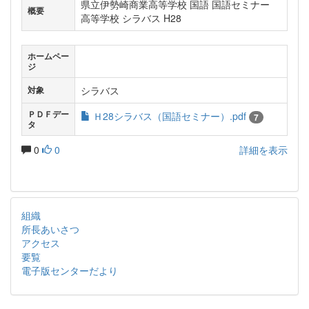
県立伊勢崎商業高等学校 国語 国語セミナー
概要
高等学校 シラバス H28
ホームペー
ジ
シラバス
対象
ＰＤＦデー
Ｈ28シラバス（国語セミナー）.pdf
7
タ
0
0
詳細を表示
組織
所長あいさつ
アクセス
要覧
電子版センターだより