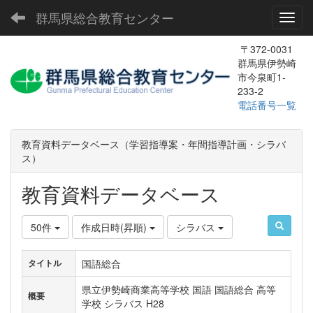
群馬県総合教育センター
Toggl
〒372-0031
群馬県伊勢崎
市今泉町1-
233-2
電話番号一覧
教育資料データベース（学習指導案・年間指導計画・シラバ
ス）
教育資料データベース
50件
作成日時(昇順)
シラバス
国語総合
タイトル
県立伊勢崎商業高等学校 国語 国語総合 高等
概要
学校 シラバス H28