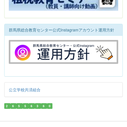
群馬県総合教育センター公式Instagramアカウント運用方針
公立学校共済組合
2
6
5
5
6
3
6
0