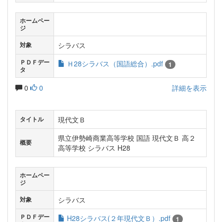
ホームペー
ジ
シラバス
対象
ＰＤＦデー
Ｈ28シラバス（国語総合）.pdf
1
タ
0
0
詳細を表示
現代文Ｂ
タイトル
県立伊勢崎商業高等学校 国語 現代文Ｂ 高２
概要
高等学校 シラバス H28
ホームペー
ジ
シラバス
対象
ＰＤＦデー
H28シラバス(２年現代文Ｂ）.pdf
1