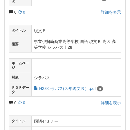
タ
0
0
詳細を表示
現文Ｂ
タイトル
県立伊勢崎商業高等学校 国語 現文Ｂ 高３ 高
概要
等学校 シラバス H28
ホームペー
ジ
シラバス
対象
ＰＤＦデー
H28シラバス(３年現文Ｂ）.pdf
0
タ
0
0
詳細を表示
国語セミナー
タイトル