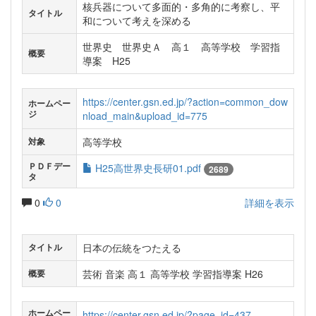
核兵器について多面的・多角的に考察し、平
タイトル
和について考えを深める
世界史 世界史Ａ 高１ 高等学校 学習指
概要
導案 H25
https://center.gsn.ed.jp/?action=common_dow
ホームペー
ジ
nload_main&upload_id=775
高等学校
対象
ＰＤＦデー
H25高世界史長研01.pdf
2689
タ
0
0
詳細を表示
日本の伝統をつたえる
タイトル
芸術 音楽 高１ 高等学校 学習指導案 H26
概要
ホームペー
https://center.gsn.ed.jp/?page_id=437