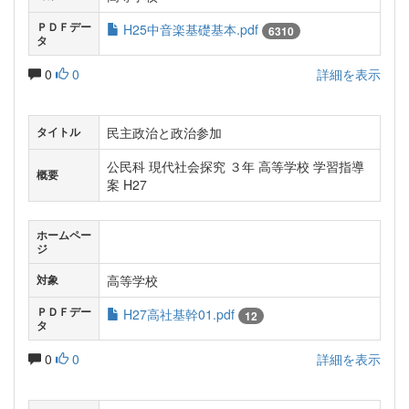
ＰＤＦデー
H25中音楽基礎基本.pdf
6310
タ
0
0
詳細を表示
民主政治と政治参加
タイトル
公民科 現代社会探究 ３年 高等学校 学習指導
概要
案 H27
ホームペー
ジ
高等学校
対象
ＰＤＦデー
H27高社基幹01.pdf
12
タ
0
0
詳細を表示