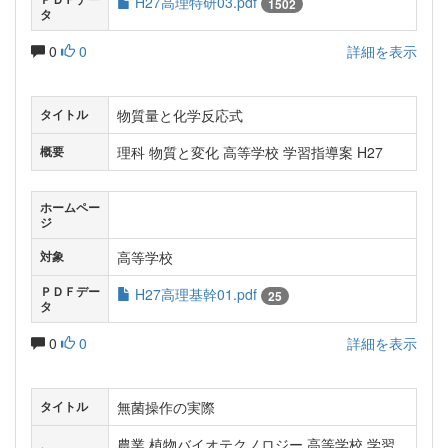
H27高理特研03.pdf
1502
タ
0
0
詳細を表示
物質量と化学反応式
タイトル
理科 物質と変化 高等学校 学習指導案 H27
概要
ホームペー
ジ
高等学校
対象
ＰＤＦデー
H27高理基幹01.pdf
25
タ
0
0
詳細を表示
無菌操作の実際
タイトル
農業 植物バイオテクノロジー 高等学校 学習