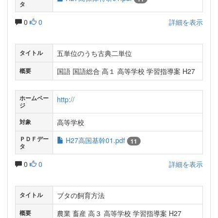
タ
0
0
詳細を表示
五単位のうち古典二単位
タイトル
国語 国語総合 高１ 高等学校 学習指導案 H27
概要
ホームペー
http://
ジ
高等学校
対象
ＰＤＦデー
H27高国基幹01.pdf
11
タ
0
0
詳細を表示
ブタの飼育方法
タイトル
農業 畜産 高３ 高等学校 学習指導案 H27
概要