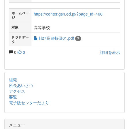
ホームペー
https://center.gsn.ed.jp/?page_id=466
ジ
高等学校
対象
ＰＤＦデー
H27高農特研01.pdf
7
タ
0
0
詳細を表示
組織
所長あいさつ
アクセス
要覧
電子版センターだより
メニュー