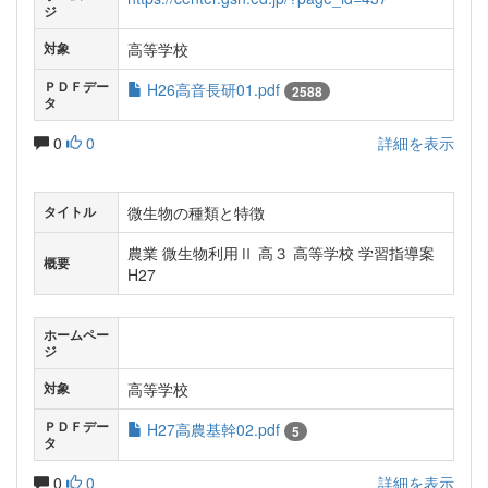
ジ
高等学校
対象
ＰＤＦデー
H26高音長研01.pdf
2588
タ
0
0
詳細を表示
微生物の種類と特徴
タイトル
農業 微生物利用Ⅱ 高３ 高等学校 学習指導案
概要
H27
ホームペー
ジ
高等学校
対象
ＰＤＦデー
H27高農基幹02.pdf
5
タ
0
0
詳細を表示