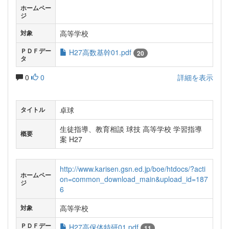
ホームペー
ジ
高等学校
対象
ＰＤＦデー
H27高数基幹01.pdf
20
タ
0
0
詳細を表示
卓球
タイトル
生徒指導、教育相談 球技 高等学校 学習指導
概要
案 H27
http://www.karisen.gsn.ed.jp/boe/htdocs/?acti
ホームペー
on=common_download_main&upload_id=187
ジ
6
高等学校
対象
ＰＤＦデー
H27高保体特研01.pdf
11