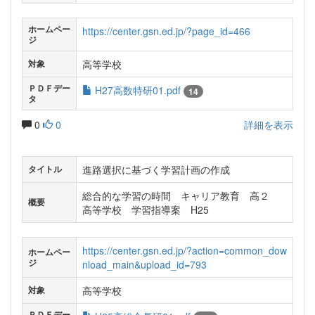
ホームペー
https://center.gsn.ed.jp/?page_id=466
ジ
高等学校
対象
ＰＤＦデー
H27高数特研01.pdf
14
タ
0
0
詳細を表示
進路選択に基づく学習計画の作成
タイトル
総合的な学習の時間 キャリア教育 高２
概要
高等学校 学習指導案 H25
https://center.gsn.ed.jp/?action=common_dow
ホームペー
ジ
nload_main&upload_id=793
高等学校
対象
ＰＤＦデー