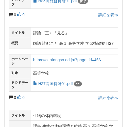
H25高総合長研01.pdf
817
タ
0
0
詳細を表示
評論（三）「見る」
タイトル
国語 読むこと 高１ 高等学校 学習指導案 H27
概要
ホームペー
https://center.gsn.ed.jp/?page_id=466
ジ
高等学校
対象
ＰＤＦデー
H27高国特研01.pdf
11
タ
0
0
詳細を表示
生物の体内環境
タイトル
理科 生物の体内環境と維持 高２ 高等学校 学