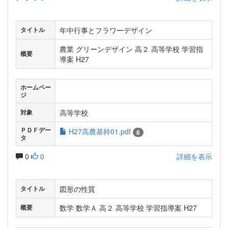
年中行事とフラワーデザイン
タイトル
農業 グリーンデザイン 高２ 高等学校 学習指
概要
導案 H27
ホームペー
ジ
高等学校
対象
ＰＤＦデー
H27高農基幹01.pdf
6
タ
0
0
詳細を表示
図形の性質
タイトル
数学 数学Ａ 高２ 高等学校 学習指導案 H27
概要