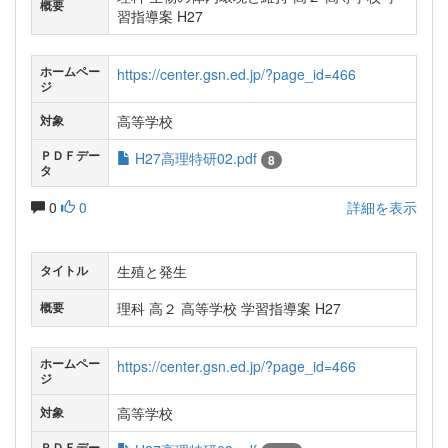
概要
習指導案 H27
ホームペー
https://center.gsn.ed.jp/?page_id=466
ジ
高等学校
対象
ＰＤＦデー
H27高理特研02.pdf
8
タ
0
0
詳細を表示
生殖と発生
タイトル
理科 高２ 高等学校 学習指導案 H27
概要
ホームペー
https://center.gsn.ed.jp/?page_id=466
ジ
高等学校
対象
ＰＤＦデー