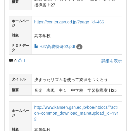
概要
指導案 H27
ホームペー
https://center.gsn.ed.jp/?page_id=466
ジ
高等学校
対象
ＰＤＦデー
H27高農特研02.pdf
4
タ
0
1
詳細を表示
決まったリズムを使って旋律をつくろう
タイトル
音楽 表現 中１ 中学校 学習指導案 H25
概要
http://www.karisen.gsn.ed.jp/boe/htdocs/?acti
ホームペー
on=common_download_main&upload_id=191
ジ
2
高等学校
対象