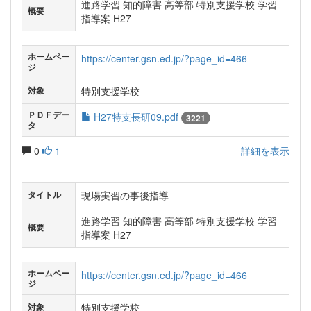
進路学習 知的障害 高等部 特別支援学校 学習
概要
指導案 H27
ホームペー
https://center.gsn.ed.jp/?page_id=466
ジ
特別支援学校
対象
ＰＤＦデー
H27特支長研09.pdf
3221
タ
0
1
詳細を表示
現場実習の事後指導
タイトル
進路学習 知的障害 高等部 特別支援学校 学習
概要
指導案 H27
ホームペー
https://center.gsn.ed.jp/?page_id=466
ジ
特別支援学校
対象