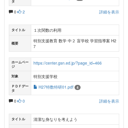
タ
0
2
詳細を表示
１次関数の利用
タイトル
特別支援教育 数学 中２ 盲学校 学習指導案 H2
概要
7
ホームペー
https://center.gsn.ed.jp/?page_id=466
ジ
特別支援学校
対象
ＰＤＦデー
H27特数特研01.pdf
4
タ
0
0
詳細を表示
清潔な身なりを考えよう
タイトル