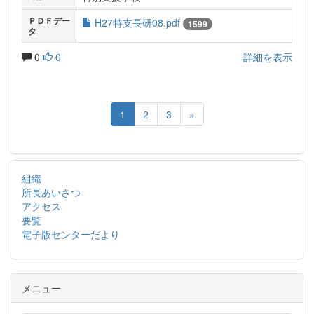
ＰＤＦデー
H27特支長研08.pdf
1599
タ
0
0
詳細を表示
1
2
3
»
組織
所長あいさつ
アクセス
要覧
電子版センターだより
メニュー