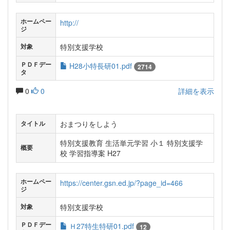
ホームペー
http://
ジ
特別支援学校
対象
ＰＤＦデー
H28小特長研01.pdf
2714
タ
0
0
詳細を表示
おまつりをしよう
タイトル
特別支援教育 生活単元学習 小１ 特別支援学
概要
校 学習指導案 H27
ホームペー
https://center.gsn.ed.jp/?page_id=466
ジ
特別支援学校
対象
ＰＤＦデー
Ｈ27特生特研01.pdf
12