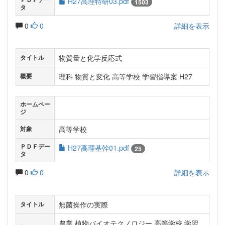
H27高理特研03.pdf
1503
タ
0
0
詳細を表示
物質量と化学反応式
タイトル
理科 物質と変化 高等学校 学習指導案 H27
概要
ホームペー
ジ
高等学校
対象
ＰＤＦデー
H27高理基幹01.pdf
25
タ
0
0
詳細を表示
無菌操作の実際
タイトル
農業 植物バイオテクノロジー 高等学校 学習