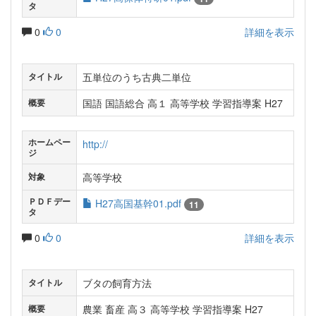
タ
0
0
詳細を表示
五単位のうち古典二単位
タイトル
国語 国語総合 高１ 高等学校 学習指導案 H27
概要
ホームペー
http://
ジ
高等学校
対象
ＰＤＦデー
H27高国基幹01.pdf
11
タ
0
0
詳細を表示
ブタの飼育方法
タイトル
農業 畜産 高３ 高等学校 学習指導案 H27
概要