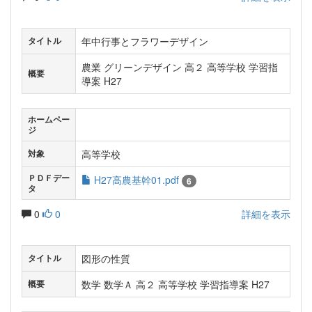
年中行事とフラワーデザイン
タイトル
農業 グリーンデザイン 高２ 高等学校 学習指
概要
導案 H27
ホームペー
ジ
高等学校
対象
ＰＤＦデー
H27高農基幹01.pdf
6
タ
0
0
詳細を表示
図形の性質
タイトル
数学 数学Ａ 高２ 高等学校 学習指導案 H27
概要