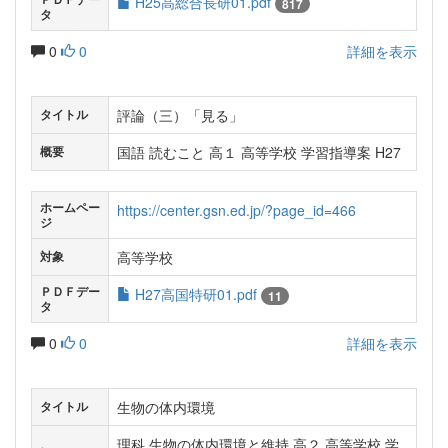
H25高総合長研01.pdf
817
タ
0
0
詳細を表示
評論（三）「見る」
タイトル
国語 読むこと 高１ 高等学校 学習指導案 H27
概要
ホームペー
https://center.gsn.ed.jp/?page_id=466
ジ
高等学校
対象
ＰＤＦデー
H27高国特研01.pdf
11
タ
0
0
詳細を表示
生物の体内環境
タイトル
理科 生物の体内環境と維持 高２ 高等学校 学