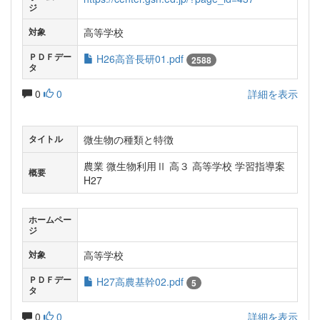
ジ
高等学校
対象
ＰＤＦデー
H26高音長研01.pdf
2588
タ
0
0
詳細を表示
微生物の種類と特徴
タイトル
農業 微生物利用Ⅱ 高３ 高等学校 学習指導案
概要
H27
ホームペー
ジ
高等学校
対象
ＰＤＦデー
H27高農基幹02.pdf
5
タ
0
0
詳細を表示