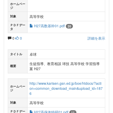
ホームペー
ジ
高等学校
対象
ＰＤＦデー
H27高数基幹01.pdf
20
タ
0
0
詳細を表示
卓球
タイトル
生徒指導、教育相談 球技 高等学校 学習指導
概要
案 H27
http://www.karisen.gsn.ed.jp/boe/htdocs/?acti
ホームペー
on=common_download_main&upload_id=187
ジ
6
高等学校
対象
ＰＤＦデー
H27高保体特研01.pdf
11