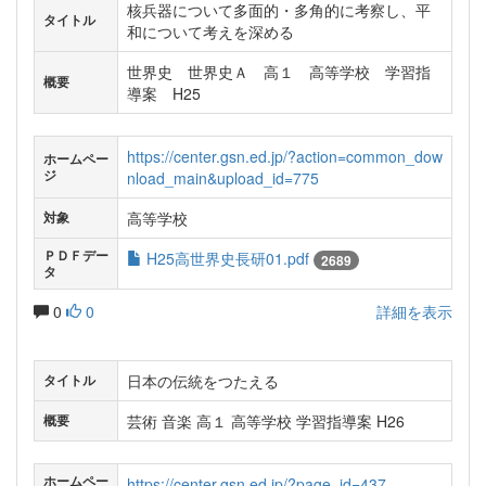
核兵器について多面的・多角的に考察し、平
タイトル
和について考えを深める
世界史 世界史Ａ 高１ 高等学校 学習指
概要
導案 H25
https://center.gsn.ed.jp/?action=common_dow
ホームペー
ジ
nload_main&upload_id=775
高等学校
対象
ＰＤＦデー
H25高世界史長研01.pdf
2689
タ
0
0
詳細を表示
日本の伝統をつたえる
タイトル
芸術 音楽 高１ 高等学校 学習指導案 H26
概要
ホームペー
https://center.gsn.ed.jp/?page_id=437