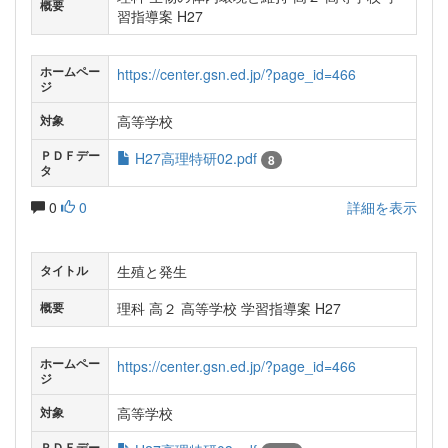
概要
習指導案 H27
ホームペー
https://center.gsn.ed.jp/?page_id=466
ジ
高等学校
対象
ＰＤＦデー
H27高理特研02.pdf
8
タ
0
0
詳細を表示
生殖と発生
タイトル
理科 高２ 高等学校 学習指導案 H27
概要
ホームペー
https://center.gsn.ed.jp/?page_id=466
ジ
高等学校
対象
ＰＤＦデー