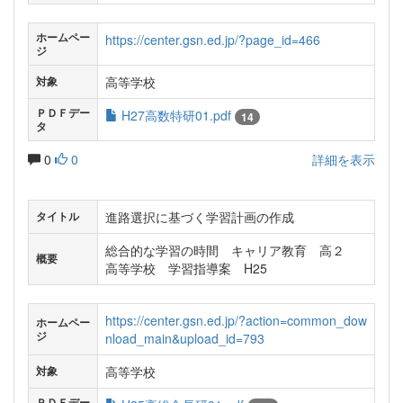
ホームペー
https://center.gsn.ed.jp/?page_id=466
ジ
高等学校
対象
ＰＤＦデー
H27高数特研01.pdf
14
タ
0
0
詳細を表示
進路選択に基づく学習計画の作成
タイトル
総合的な学習の時間 キャリア教育 高２
概要
高等学校 学習指導案 H25
https://center.gsn.ed.jp/?action=common_dow
ホームペー
ジ
nload_main&upload_id=793
高等学校
対象
ＰＤＦデー