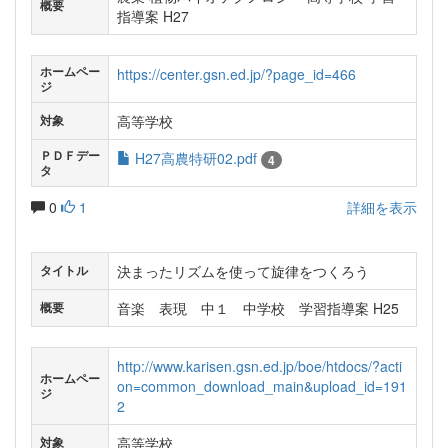
概要
指導案 H27
ホームペー
https://center.gsn.ed.jp/?page_id=466
ジ
高等学校
対象
ＰＤＦデー
H27高農特研02.pdf
4
タ
0
1
詳細を表示
決まったリズムを使って旋律をつくろう
タイトル
音楽 表現 中１ 中学校 学習指導案 H25
概要
http://www.karisen.gsn.ed.jp/boe/htdocs/?acti
ホームペー
on=common_download_main&upload_id=191
ジ
2
高等学校
対象