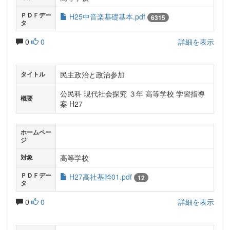
ＰＤＦデー
H25中音楽基礎基本.pdf
6315
タ
0
0
詳細を表示
民主政治と政治参加
タイトル
公民科 現代社会探究 ３年 高等学校 学習指導
概要
案 H27
ホームペー
ジ
高等学校
対象
ＰＤＦデー
H27高社基幹01.pdf
12
タ
0
0
詳細を表示