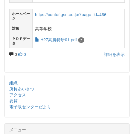
ホームペー
https://center.gsn.ed.jp/?page_id=466
ジ
高等学校
対象
ＰＤＦデー
H27高農特研01.pdf
7
タ
0
0
詳細を表示
組織
所長あいさつ
アクセス
要覧
電子版センターだより
メニュー