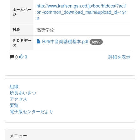
http://www.karisen.gsn.ed.jp/boe/htdocs/?acti
ホームペー
on=common_download_main&upload_id=191
ジ
2
高等学校
対象
ＰＤＦデー
H25中音楽基礎基本.pdf
6299
タ
0
0
詳細を表示
組織
所長あいさつ
アクセス
要覧
電子版センターだより
メニュー