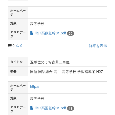
ホームペー
ジ
高等学校
対象
ＰＤＦデー
H27高数基幹01.pdf
20
タ
0
0
詳細を表示
五単位のうち古典二単位
タイトル
国語 国語総合 高１ 高等学校 学習指導案 H27
概要
ホームペー
http://
ジ
高等学校
対象
ＰＤＦデー
H27高国基幹01.pdf
11
タ