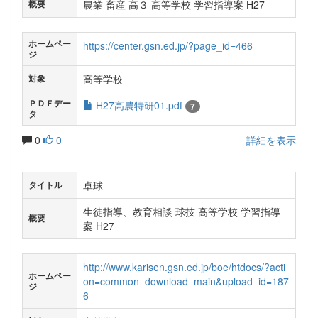
農業 畜産 高３ 高等学校 学習指導案 H27
概要
ホームペー
https://center.gsn.ed.jp/?page_id=466
ジ
高等学校
対象
ＰＤＦデー
H27高農特研01.pdf
7
タ
0
0
詳細を表示
卓球
タイトル
生徒指導、教育相談 球技 高等学校 学習指導
概要
案 H27
http://www.karisen.gsn.ed.jp/boe/htdocs/?acti
ホームペー
on=common_download_main&upload_id=187
ジ
6