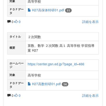
高等学校
対象
ＰＤＦデー
H27高保体特研01.pdf
11
タ
0
0
詳細を表示
２次関数
タイトル
算数、数学 ２次関数 高１ 高等学校 学習指導
概要
案 H27
ホームペー
https://center.gsn.ed.jp/?page_id=466
ジ
高等学校
対象
ＰＤＦデー
H27高数特研01.pdf
14
タ
0
0
詳細を表示