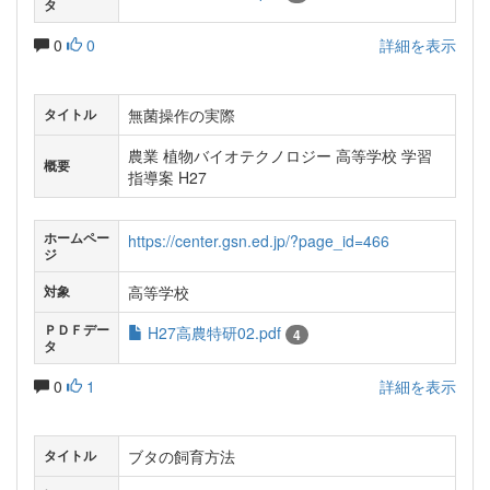
タ
0
0
詳細を表示
無菌操作の実際
タイトル
農業 植物バイオテクノロジー 高等学校 学習
概要
指導案 H27
ホームペー
https://center.gsn.ed.jp/?page_id=466
ジ
高等学校
対象
ＰＤＦデー
H27高農特研02.pdf
4
タ
0
1
詳細を表示
ブタの飼育方法
タイトル