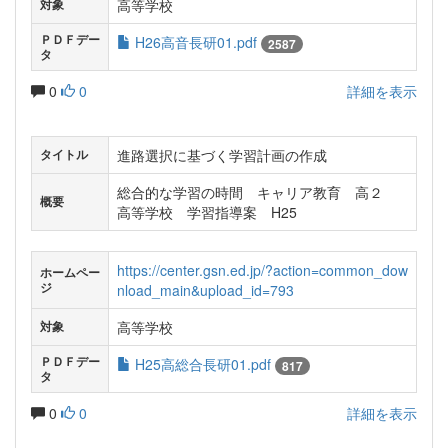
高等学校
対象
ＰＤＦデー
H26高音長研01.pdf
2587
タ
0
0
詳細を表示
進路選択に基づく学習計画の作成
タイトル
総合的な学習の時間 キャリア教育 高２
概要
高等学校 学習指導案 H25
https://center.gsn.ed.jp/?action=common_dow
ホームペー
ジ
nload_main&upload_id=793
高等学校
対象
ＰＤＦデー
H25高総合長研01.pdf
817
タ
0
0
詳細を表示