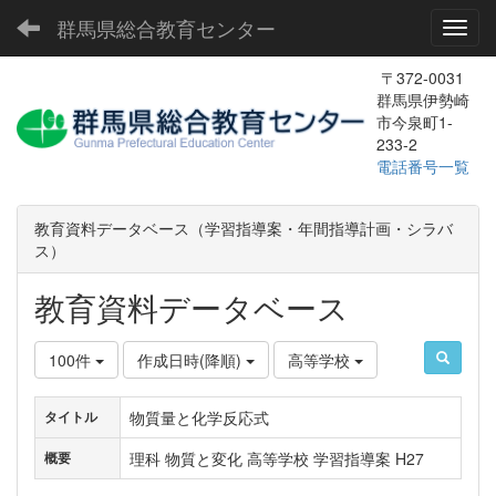
群馬県総合教育センター
Toggl
〒372-0031
群馬県伊勢崎
市今泉町1-
233-2
電話番号一覧
教育資料データベース（学習指導案・年間指導計画・シラバ
ス）
教育資料データベース
100件
作成日時(降順)
高等学校
物質量と化学反応式
タイトル
理科 物質と変化 高等学校 学習指導案 H27
概要