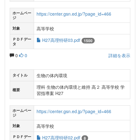
ホームペー
https://center.gsn.ed.jp/?page_id=466
ジ
高等学校
対象
ＰＤＦデー
H27高理特研03.pdf
1500
タ
0
0
詳細を表示
生物の体内環境
タイトル
理科 生物の体内環境と維持 高２ 高等学校 学
概要
習指導案 H27
ホームペー
https://center.gsn.ed.jp/?page_id=466
ジ
高等学校
対象
ＰＤＦデー
H27高理特研02.pdf
8