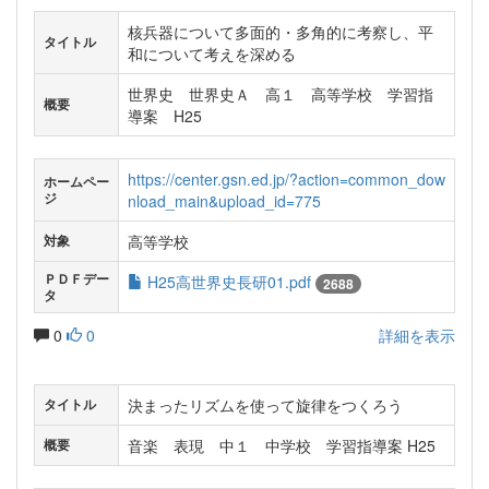
核兵器について多面的・多角的に考察し、平
タイトル
和について考えを深める
世界史 世界史Ａ 高１ 高等学校 学習指
概要
導案 H25
https://center.gsn.ed.jp/?action=common_dow
ホームペー
ジ
nload_main&upload_id=775
高等学校
対象
ＰＤＦデー
H25高世界史長研01.pdf
2688
タ
0
0
詳細を表示
決まったリズムを使って旋律をつくろう
タイトル
音楽 表現 中１ 中学校 学習指導案 H25
概要