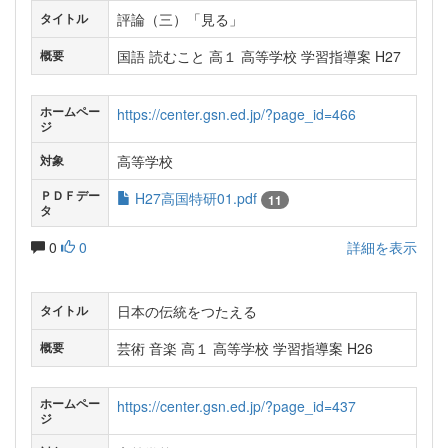
評論（三）「見る」
タイトル
国語 読むこと 高１ 高等学校 学習指導案 H27
概要
ホームペー
https://center.gsn.ed.jp/?page_id=466
ジ
高等学校
対象
ＰＤＦデー
H27高国特研01.pdf
11
タ
0
0
詳細を表示
日本の伝統をつたえる
タイトル
芸術 音楽 高１ 高等学校 学習指導案 H26
概要
ホームペー
https://center.gsn.ed.jp/?page_id=437
ジ