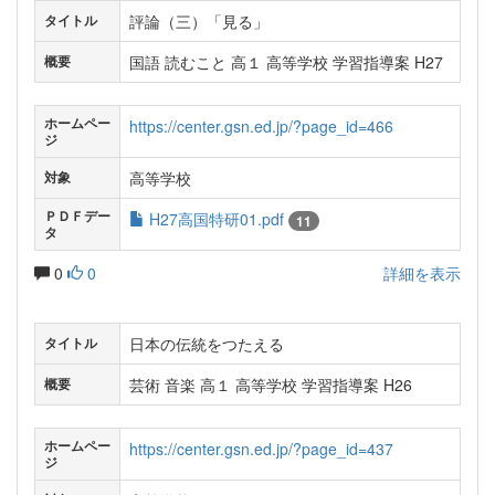
評論（三）「見る」
タイトル
国語 読むこと 高１ 高等学校 学習指導案 H27
概要
ホームペー
https://center.gsn.ed.jp/?page_id=466
ジ
高等学校
対象
ＰＤＦデー
H27高国特研01.pdf
11
タ
0
0
詳細を表示
日本の伝統をつたえる
タイトル
芸術 音楽 高１ 高等学校 学習指導案 H26
概要
ホームペー
https://center.gsn.ed.jp/?page_id=437
ジ