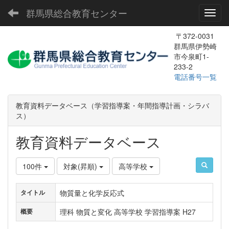
群馬県総合教育センター
Toggl
〒372-0031
群馬県伊勢崎
市今泉町1-
233-2
電話番号一覧
教育資料データベース（学習指導案・年間指導計画・シラバ
ス）
教育資料データベース
100件
対象(昇順)
高等学校
物質量と化学反応式
タイトル
理科 物質と変化 高等学校 学習指導案 H27
概要