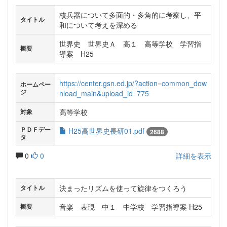
核兵器について多面的・多角的に考察し、平
タイトル
和について考えを深める
世界史 世界史Ａ 高１ 高等学校 学習指
概要
導案 H25
https://center.gsn.ed.jp/?action=common_dow
ホームペー
ジ
nload_main&upload_id=775
高等学校
対象
ＰＤＦデー
H25高世界史長研01.pdf
2688
タ
0
0
詳細を表示
決まったリズムを使って旋律をつくろう
タイトル
音楽 表現 中１ 中学校 学習指導案 H25
概要