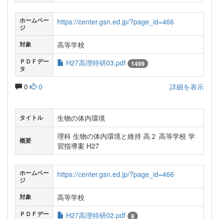
ホームペー
https://center.gsn.ed.jp/?page_id=466
ジ
高等学校
対象
ＰＤＦデー
H27高理特研03.pdf
1499
タ
0
0
詳細を表示
生物の体内環境
タイトル
理科 生物の体内環境と維持 高２ 高等学校 学
概要
習指導案 H27
ホームペー
https://center.gsn.ed.jp/?page_id=466
ジ
高等学校
対象
ＰＤＦデー
H27高理特研02.pdf
8