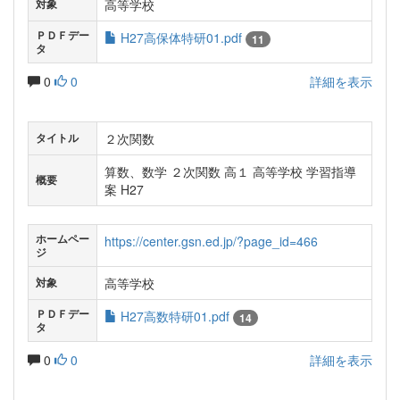
高等学校
対象
ＰＤＦデー
H27高保体特研01.pdf
11
タ
0
0
詳細を表示
２次関数
タイトル
算数、数学 ２次関数 高１ 高等学校 学習指導
概要
案 H27
ホームペー
https://center.gsn.ed.jp/?page_id=466
ジ
高等学校
対象
ＰＤＦデー
H27高数特研01.pdf
14
タ
0
0
詳細を表示