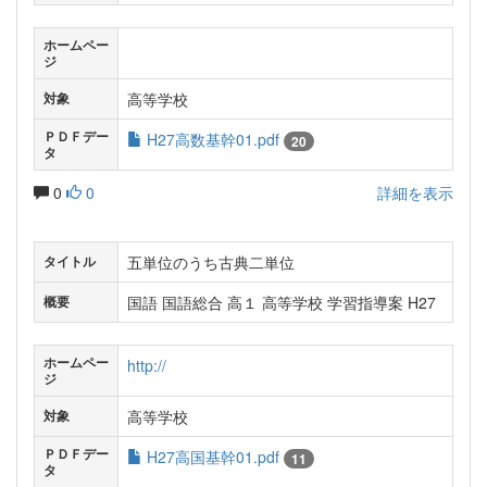
ホームペー
ジ
高等学校
対象
ＰＤＦデー
H27高数基幹01.pdf
20
タ
0
0
詳細を表示
五単位のうち古典二単位
タイトル
国語 国語総合 高１ 高等学校 学習指導案 H27
概要
ホームペー
http://
ジ
高等学校
対象
ＰＤＦデー
H27高国基幹01.pdf
11
タ