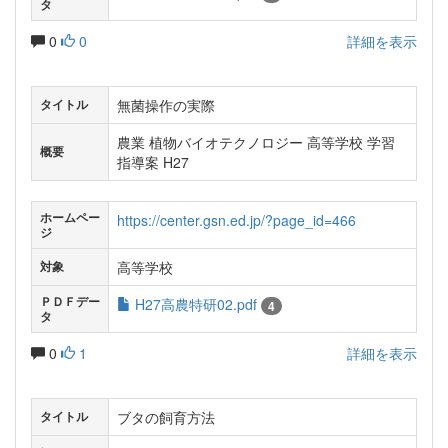
タ
0
0
詳細を表示
無菌操作の実際
タイトル
農業 植物バイオテクノロジー 高等学校 学習
概要
指導案 H27
ホームペー
https://center.gsn.ed.jp/?page_id=466
ジ
高等学校
対象
ＰＤＦデー
H27高農特研02.pdf
4
タ
0
1
詳細を表示
ブタの飼育方法
タイトル