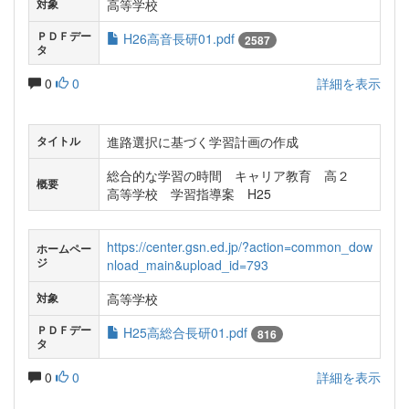
高等学校
対象
ＰＤＦデー
H26高音長研01.pdf
2587
タ
0
0
詳細を表示
進路選択に基づく学習計画の作成
タイトル
総合的な学習の時間 キャリア教育 高２
概要
高等学校 学習指導案 H25
https://center.gsn.ed.jp/?action=common_dow
ホームペー
ジ
nload_main&upload_id=793
高等学校
対象
ＰＤＦデー
H25高総合長研01.pdf
816
タ
0
0
詳細を表示