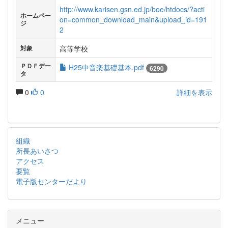
http://www.karisen.gsn.ed.jp/boe/htdocs/?acti
ホームペー
on=common_download_main&upload_id=191
ジ
2
高等学校
対象
ＰＤＦデー
H25中音楽基礎基本.pdf
6290
タ
0
0
詳細を表示
組織
所長あいさつ
アクセス
要覧
電子版センターだより
メニュー