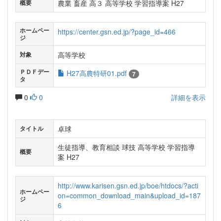
農業 畜産 高３ 高等学校 学習指導案 H27
概要
ホームペー
https://center.gsn.ed.jp/?page_id=466
ジ
高等学校
対象
ＰＤＦデー
H27高農特研01.pdf
7
タ
0
0
詳細を表示
卓球
タイトル
生徒指導、教育相談 球技 高等学校 学習指導
概要
案 H27
http://www.karisen.gsn.ed.jp/boe/htdocs/?acti
ホームペー
on=common_download_main&upload_id=187
ジ
6