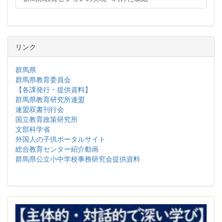
リンク
群馬県
群馬県教育委員会
【各課発行・提供資料】
群馬県教育研究所連盟
連盟双書刊行会
国立教育政策研究所
文部科学省
外国人の子供ポータルサイト
総合教育センター紹介動画
群馬県公立小中学校事務研究会提供資料