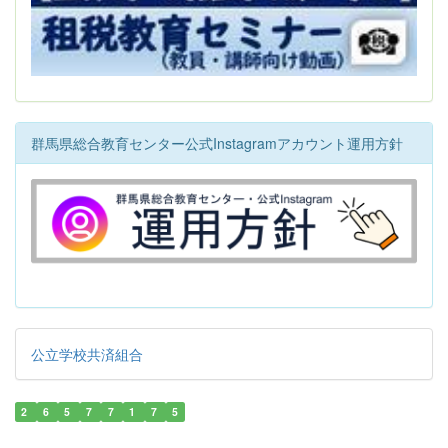
群馬県総合教育センター公式Instagramアカウント運用方針
公立学校共済組合
2
6
5
7
7
1
7
5