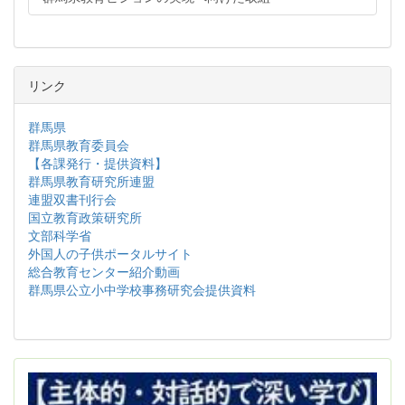
リンク
群馬県
群馬県教育委員会
【各課発行・提供資料】
群馬県教育研究所連盟
連盟双書刊行会
国立教育政策研究所
文部科学省
外国人の子供ポータルサイト
総合教育センター紹介動画
群馬県公立小中学校事務研究会提供資料