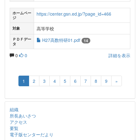
ホームペー
https://center.gsn.ed.jp/?page_id=466
ジ
高等学校
対象
ＰＤＦデー
H27高数特研01.pdf
14
タ
0
0
詳細を表示
1
2
3
4
5
6
7
8
9
»
組織
所長あいさつ
アクセス
要覧
電子版センターだより