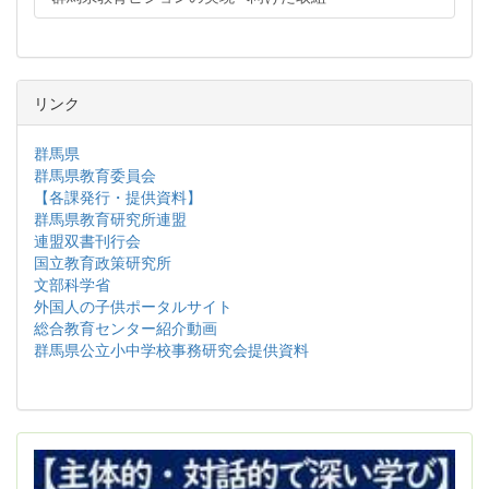
リンク
群馬県
群馬県教育委員会
【各課発行・提供資料】
群馬県教育研究所連盟
連盟双書刊行会
国立教育政策研究所
文部科学省
外国人の子供ポータルサイト
総合教育センター紹介動画
群馬県公立小中学校事務研究会提供資料