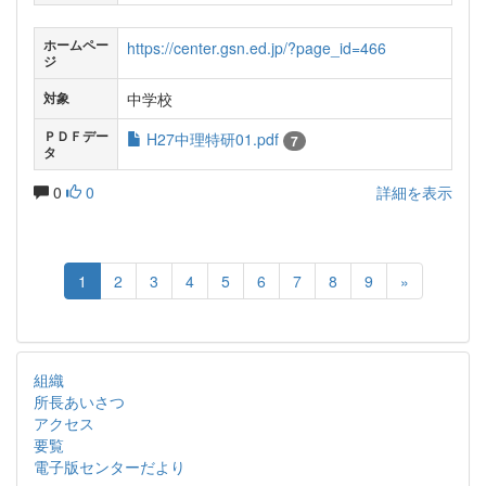
ホームペー
https://center.gsn.ed.jp/?page_id=466
ジ
中学校
対象
ＰＤＦデー
H27中理特研01.pdf
7
タ
0
0
詳細を表示
1
2
3
4
5
6
7
8
9
»
組織
所長あいさつ
アクセス
要覧
電子版センターだより