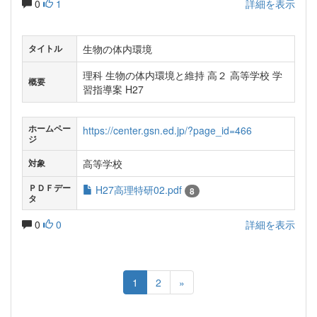
0
1
詳細を表示
生物の体内環境
タイトル
理科 生物の体内環境と維持 高２ 高等学校 学
概要
習指導案 H27
ホームペー
https://center.gsn.ed.jp/?page_id=466
ジ
高等学校
対象
ＰＤＦデー
H27高理特研02.pdf
8
タ
0
0
詳細を表示
1
2
»