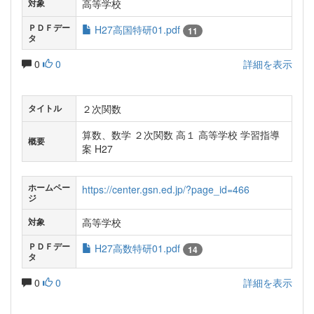
高等学校
対象
ＰＤＦデー
H27高国特研01.pdf
11
タ
0
0
詳細を表示
２次関数
タイトル
算数、数学 ２次関数 高１ 高等学校 学習指導
概要
案 H27
ホームペー
https://center.gsn.ed.jp/?page_id=466
ジ
高等学校
対象
ＰＤＦデー
H27高数特研01.pdf
14
タ
0
0
詳細を表示