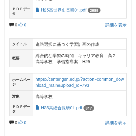
ＰＤＦデー
H25高世界史長研01.pdf
2689
タ
0
0
詳細を表示
進路選択に基づく学習計画の作成
タイトル
総合的な学習の時間 キャリア教育 高２
概要
高等学校 学習指導案 H25
https://center.gsn.ed.jp/?action=common_dow
ホームペー
ジ
nload_main&upload_id=793
高等学校
対象
ＰＤＦデー
H25高総合長研01.pdf
817
タ
0
0
詳細を表示