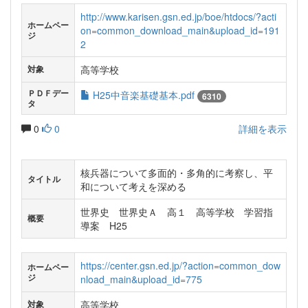
http://www.karisen.gsn.ed.jp/boe/htdocs/?acti
ホームペー
on=common_download_main&upload_id=191
ジ
2
高等学校
対象
ＰＤＦデー
H25中音楽基礎基本.pdf
6310
タ
0
0
詳細を表示
核兵器について多面的・多角的に考察し、平
タイトル
和について考えを深める
世界史 世界史Ａ 高１ 高等学校 学習指
概要
導案 H25
https://center.gsn.ed.jp/?action=common_dow
ホームペー
ジ
nload_main&upload_id=775
高等学校
対象