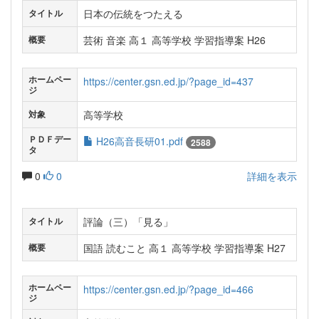
日本の伝統をつたえる
タイトル
芸術 音楽 高１ 高等学校 学習指導案 H26
概要
ホームペー
https://center.gsn.ed.jp/?page_id=437
ジ
高等学校
対象
ＰＤＦデー
H26高音長研01.pdf
2588
タ
0
0
詳細を表示
評論（三）「見る」
タイトル
国語 読むこと 高１ 高等学校 学習指導案 H27
概要
ホームペー
https://center.gsn.ed.jp/?page_id=466
ジ