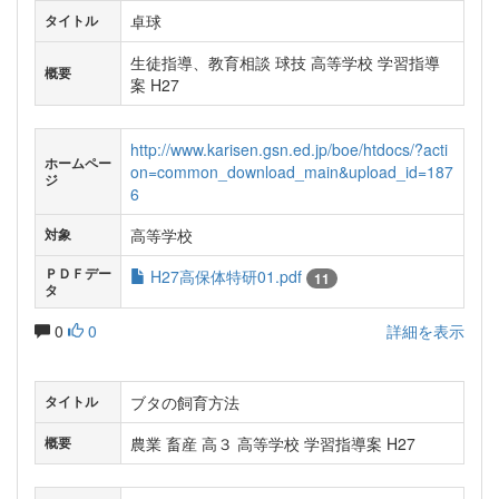
卓球
タイトル
生徒指導、教育相談 球技 高等学校 学習指導
概要
案 H27
http://www.karisen.gsn.ed.jp/boe/htdocs/?acti
ホームペー
on=common_download_main&upload_id=187
ジ
6
高等学校
対象
ＰＤＦデー
H27高保体特研01.pdf
11
タ
0
0
詳細を表示
ブタの飼育方法
タイトル
農業 畜産 高３ 高等学校 学習指導案 H27
概要