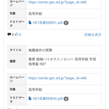
ホームペー
https://center.gsn.ed.jp/?page_id=466
ジ
高等学校
対象
ＰＤＦデー
H27高農特研01.pdf
7
タ
0
0
詳細を表示
無菌操作の実際
タイトル
農業 植物バイオテクノロジー 高等学校 学習
概要
指導案 H27
ホームペー
https://center.gsn.ed.jp/?page_id=466
ジ
高等学校
対象
ＰＤＦデー
H27高農特研02.pdf
4
タ