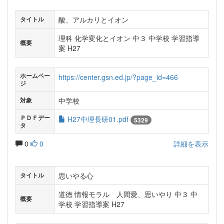
酸、アルカリとイオン
タイトル
理科 化学変化とイオン 中３ 中学校 学習指導
概要
案 H27
ホームペー
https://center.gsn.ed.jp/?page_id=466
ジ
中学校
対象
ＰＤＦデー
H27中理長研01.pdf
5329
タ
0
0
詳細を表示
思いやる心
タイトル
道徳 情報モラル 人間愛、思いやり 中３ 中
概要
学校 学習指導案 H27