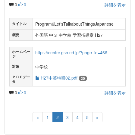
0
0
詳細を表示
Program6Let'sTalkaboutThingsJapanese
タイトル
外国語 中３ 中学校 学習指導案 H27
概要
ホームペー
https://center.gsn.ed.jp/?page_id=466
ジ
中学校
対象
ＰＤＦデー
H27中英特研02.pdf
20
タ
0
0
詳細を表示
«
1
2
3
4
5
»