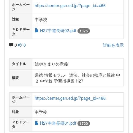
ホームペー
https://center.gsn.ed.jp/?page_id=466
ジ
中学校
対象
ＰＤＦデー
H27中道長研02.pdf
1375
タ
0
0
詳細を表示
法やきまりの意義
タイトル
道徳 情報モラル 遵法、社会の秩序と規律 中
概要
２ 中学校 学習指導案 H27
ホームペー
https://center.gsn.ed.jp/?page_id=466
ジ
中学校
対象
ＰＤＦデー
H27中道長研01.pdf
1720
タ