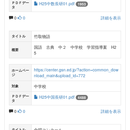
ＰＤＦデー
H25中数長研01.pdf
1953
タ
0
0
詳細を表示
竹取物語
タイトル
国語 古典 中２ 中学校 学習指導案 H2
概要
5
https://center.gsn.ed.jp/?action=common_dow
ホームペー
ジ
nload_main&upload_id=772
中学校
対象
ＰＤＦデー
H25中国長研01.pdf
4488
タ
0
0
詳細を表示
合唱コンクール
タイトル