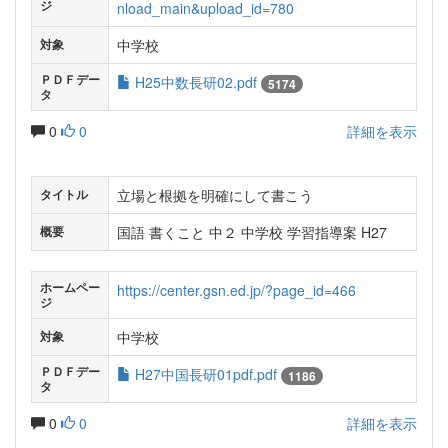
ジ
nload_main&upload_id=780
中学校
対象
ＰＤＦデー
H25中数長研02.pdf
5174
タ
0
0
詳細を表示
立場と根拠を明確にして書こう
タイトル
国語 書くこと 中２ 中学校 学習指導案 H27
概要
ホームペー
https://center.gsn.ed.jp/?page_id=466
ジ
中学校
対象
ＰＤＦデー
H27中国長研01pdf.pdf
1186
タ
0
0
詳細を表示