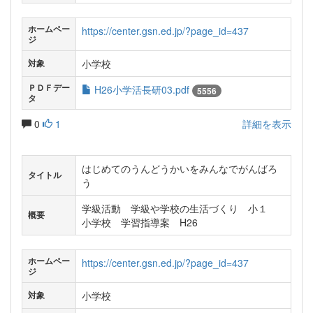
ホームペー
https://center.gsn.ed.jp/?page_id=437
ジ
小学校
対象
ＰＤＦデー
H26小学活長研03.pdf
5556
タ
0
1
詳細を表示
はじめてのうんどうかいをみんなでがんばろ
タイトル
う
学級活動 学級や学校の生活づくり 小１
概要
小学校 学習指導案 H26
ホームペー
https://center.gsn.ed.jp/?page_id=437
ジ
小学校
対象