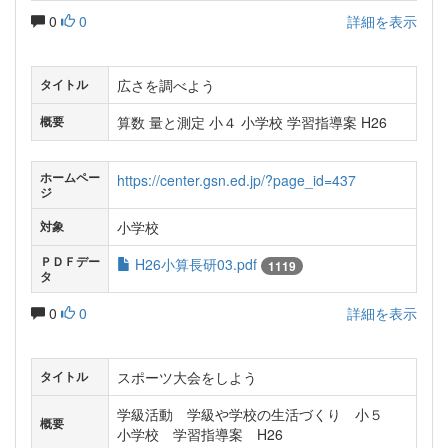
0
0
詳細を表示
広さを調べよう
タイトル
算数 量と測定 小４ 小学校 学習指導案 H26
概要
ホームペー
https://center.gsn.ed.jp/?page_id=437
ジ
小学校
対象
ＰＤＦデー
H26小算長研03.pdf
1119
タ
0
0
詳細を表示
スポーツ大会をしよう
タイトル
学級活動 学級や学校の生活づくり 小５
概要
小学校 学習指導案 H26