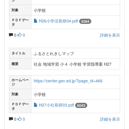
ジ
小学校
対象
ＰＤＦデー
H26小学活長研04.pdf
5284
タ
0
0
詳細を表示
ふるさとれきしマップ
タイトル
社会 地域学習 小４ 小学校 学習指導案 H27
概要
ホームペー
https://center.gsn.ed.jp/?page_id=466
ジ
小学校
対象
ＰＤＦデー
H27小社長研03.pdf
6043
タ
0
0
詳細を表示