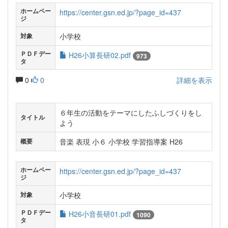
ホームペー
https://center.gsn.ed.jp/?page_id=437
ジ
小学校
対象
ＰＤＦデー
H26小算長研02.pdf
973
タ
0
0
詳細を表示
６年生の活動をテーマにしたふしづくりをし
タイトル
よう
音楽 表現 小６ 小学校 学習指導案 H26
概要
ホームペー
https://center.gsn.ed.jp/?page_id=437
ジ
小学校
対象
ＰＤＦデー
H26小音長研01.pdf
1090
タ