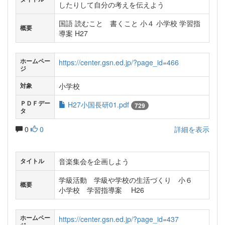
したりして自分の考えを伝えよう
国語 読むこと 書くこと 小４ 小学校 学習指
概要
導案 H27
ホームペー
https://center.gsn.ed.jp/?page_id=466
ジ
小学校
対象
ＰＤＦデー
H27小国長研01.pdf
729
タ
0
0
詳細を表示
音楽集会を企画しよう
タイトル
学級活動 学級や学校の生活づくり 小６
概要
小学校 学習指導案 H26
ホームペー
https://center.gsn.ed.jp/?page_id=437