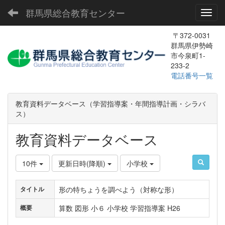
群馬県総合教育センター
Toggl
〒372-0031
群馬県伊勢崎
市今泉町1-
233-2
電話番号一覧
教育資料データベース（学習指導案・年間指導計画・シラバ
ス）
教育資料データベース
10件
更新日時(降順)
小学校
形の特ちょうを調べよう（対称な形）
タイトル
算数 図形 小６ 小学校 学習指導案 H26
概要