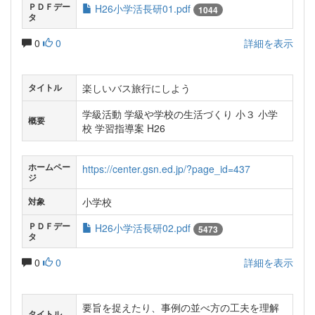
ＰＤＦデー
H26小学活長研01.pdf
1044
タ
0
0
詳細を表示
楽しいバス旅行にしよう
タイトル
学級活動 学級や学校の生活づくり 小３ 小学
概要
校 学習指導案 H26
ホームペー
https://center.gsn.ed.jp/?page_id=437
ジ
小学校
対象
ＰＤＦデー
H26小学活長研02.pdf
5473
タ
0
0
詳細を表示
要旨を捉えたり、事例の並べ方の工夫を理解
タイトル