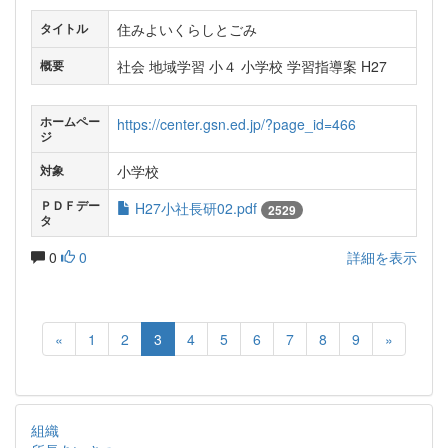
住みよいくらしとごみ
タイトル
社会 地域学習 小４ 小学校 学習指導案 H27
概要
ホームペー
https://center.gsn.ed.jp/?page_id=466
ジ
小学校
対象
ＰＤＦデー
H27小社長研02.pdf
2529
タ
0
0
詳細を表示
«
1
2
3
4
5
6
7
8
9
»
組織