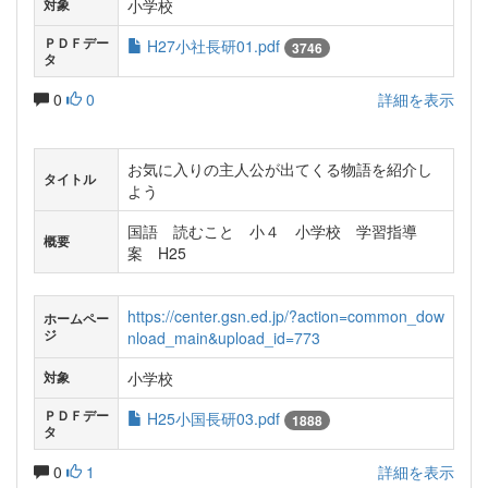
小学校
対象
ＰＤＦデー
H27小社長研01.pdf
3746
タ
0
0
詳細を表示
お気に入りの主人公が出てくる物語を紹介し
タイトル
よう
国語 読むこと 小４ 小学校 学習指導
概要
案 H25
https://center.gsn.ed.jp/?action=common_dow
ホームペー
ジ
nload_main&upload_id=773
小学校
対象
ＰＤＦデー
H25小国長研03.pdf
1888
タ
0
1
詳細を表示