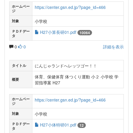
ホームペー
https://center.gsn.ed.jp/?page_id=466
ジ
小学校
対象
ＰＤＦデー
H27小算長研01.pdf
10064
タ
0
0
詳細を表示
にんじゃランドへレッツゴー！！
タイトル
体育、保健体育 体つくり運動 小２ 小学校 学
概要
習指導案 H27
ホームペー
https://center.gsn.ed.jp/?page_id=466
ジ
小学校
対象
ＰＤＦデー
H27小体特研01.pdf
12
タ