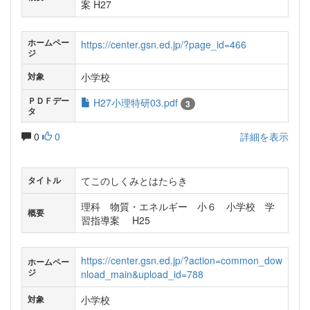
案 H27
ホームペー
https://center.gsn.ed.jp/?page_id=466
ジ
小学校
対象
ＰＤＦデー
H27小理特研03.pdf
3
タ
0
0
詳細を表示
てこのしくみとはたらき
タイトル
理科 物質・エネルギー 小６ 小学校 学
概要
習指導案 H25
https://center.gsn.ed.jp/?action=common_dow
ホームペー
ジ
nload_main&upload_id=788
小学校
対象