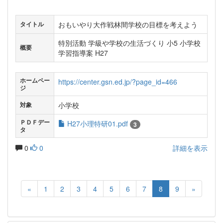
おもいやり大作戦林間学校の目標を考えよう
タイトル
特別活動 学級や学校の生活づくり 小5 小学校
概要
学習指導案 H27
ホームペー
https://center.gsn.ed.jp/?page_id=466
ジ
小学校
対象
ＰＤＦデー
H27小理特研01.pdf
3
タ
0
0
詳細を表示
«
1
2
3
4
5
6
7
8
9
»