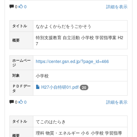
0
0
詳細を表示
なかよくからだをうごかそう
タイトル
特別支援教育 自立活動 小学校 学習指導案 H2
概要
7
ホームペー
https://center.gsn.ed.jp/?page_id=466
ジ
小学校
対象
ＰＤＦデー
H27小自特研01.pdf
20
タ
0
0
詳細を表示
てこのはたらき
タイトル
理科 物質・エネルギー 小６ 小学校 学習指導
概要