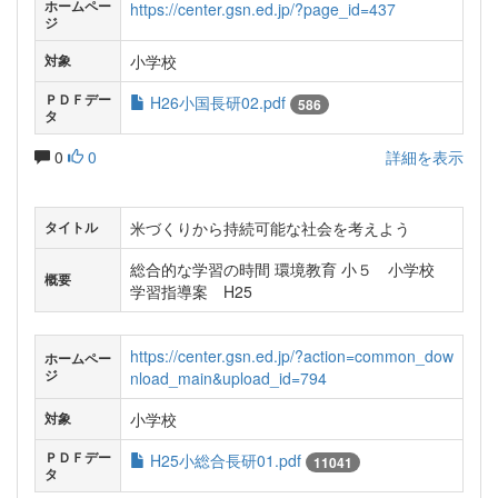
ホームペー
https://center.gsn.ed.jp/?page_id=437
ジ
小学校
対象
ＰＤＦデー
H26小国長研02.pdf
586
タ
0
0
詳細を表示
米づくりから持続可能な社会を考えよう
タイトル
総合的な学習の時間 環境教育 小５ 小学校
概要
学習指導案 H25
https://center.gsn.ed.jp/?action=common_dow
ホームペー
ジ
nload_main&upload_id=794
小学校
対象
ＰＤＦデー
H25小総合長研01.pdf
11041
タ