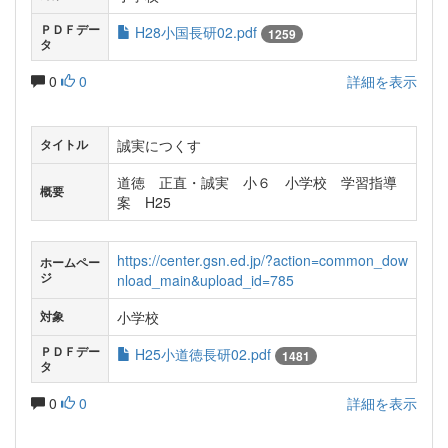
ＰＤＦデー
H28小国長研02.pdf
1259
タ
0
0
詳細を表示
誠実につくす
タイトル
道徳 正直・誠実 小６ 小学校 学習指導
概要
案 H25
https://center.gsn.ed.jp/?action=common_dow
ホームペー
ジ
nload_main&upload_id=785
小学校
対象
ＰＤＦデー
H25小道徳長研02.pdf
1481
タ
0
0
詳細を表示