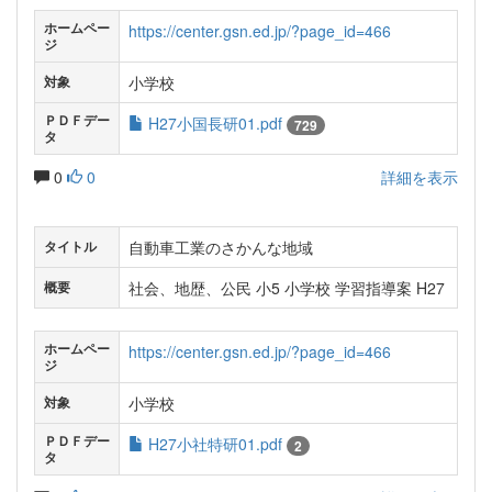
ホームペー
https://center.gsn.ed.jp/?page_id=466
ジ
小学校
対象
ＰＤＦデー
H27小国長研01.pdf
729
タ
0
0
詳細を表示
自動車工業のさかんな地域
タイトル
社会、地歴、公民 小5 小学校 学習指導案 H27
概要
ホームペー
https://center.gsn.ed.jp/?page_id=466
ジ
小学校
対象
ＰＤＦデー
H27小社特研01.pdf
2
タ