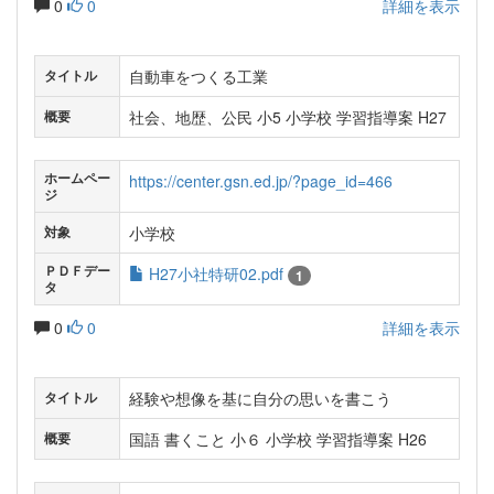
0
0
詳細を表示
自動車をつくる工業
タイトル
社会、地歴、公民 小5 小学校 学習指導案 H27
概要
ホームペー
https://center.gsn.ed.jp/?page_id=466
ジ
小学校
対象
ＰＤＦデー
H27小社特研02.pdf
1
タ
0
0
詳細を表示
経験や想像を基に自分の思いを書こう
タイトル
国語 書くこと 小６ 小学校 学習指導案 H26
概要