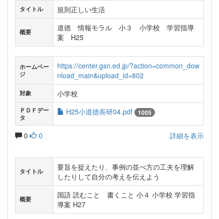
規則正しい生活
タイトル
道徳 情報モラル 小３ 小学校 学習指導
概要
案 H25
https://center.gsn.ed.jp/?action=common_dow
ホームペー
ジ
nload_main&upload_id=802
小学校
対象
ＰＤＦデー
H25小道徳長研04.pdf
1005
タ
0
0
詳細を表示
要旨を捉えたり、事例の並べ方の工夫を理解
タイトル
したりして自分の考えを伝えよう
国語 読むこと 書くこと 小４ 小学校 学習指
概要
導案 H27