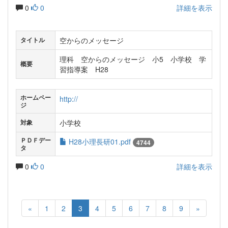
0
0
詳細を表示
空からのメッセージ
タイトル
理科 空からのメッセージ 小5 小学校 学
概要
習指導案 H28
ホームペー
http://
ジ
小学校
対象
ＰＤＦデー
H28小理長研01.pdf
4744
タ
0
0
詳細を表示
«
1
2
3
4
5
6
7
8
9
»