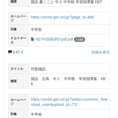
国語 書くこと 中２ 中学校 学習指導案 H27
概要
ホームペー
https://center.gsn.ed.jp/?page_id=466
ジ
中学校
対象
ＰＤＦデー
H27中国長研01pdf.pdf
1184
タ
0
0
詳細を表示
竹取物語
タイトル
国語 古典 中２ 中学校 学習指導案 H2
概要
5
https://center.gsn.ed.jp/?action=common_dow
ホームペー
ジ
nload_main&upload_id=772
中学校
対象