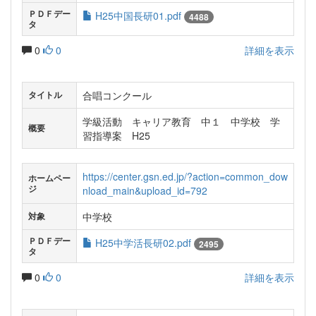
ＰＤＦデー
H25中国長研01.pdf
4488
タ
0
0
詳細を表示
合唱コンクール
タイトル
学級活動 キャリア教育 中１ 中学校 学
概要
習指導案 H25
https://center.gsn.ed.jp/?action=common_dow
ホームペー
ジ
nload_main&upload_id=792
中学校
対象
ＰＤＦデー
H25中学活長研02.pdf
2495
タ
0
0
詳細を表示