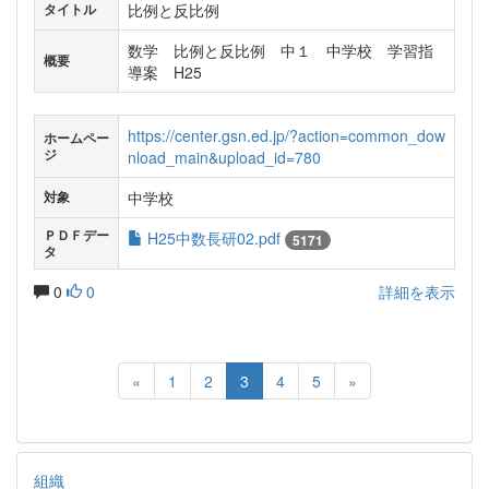
比例と反比例
タイトル
数学 比例と反比例 中１ 中学校 学習指
概要
導案 H25
https://center.gsn.ed.jp/?action=common_dow
ホームペー
ジ
nload_main&upload_id=780
中学校
対象
ＰＤＦデー
H25中数長研02.pdf
5171
タ
0
0
詳細を表示
«
1
2
3
4
5
»
組織