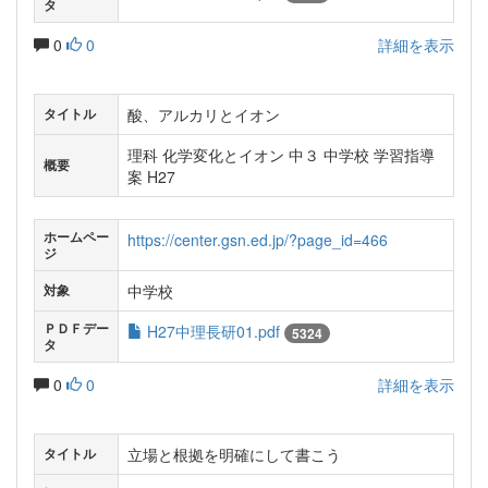
タ
0
0
詳細を表示
酸、アルカリとイオン
タイトル
理科 化学変化とイオン 中３ 中学校 学習指導
概要
案 H27
ホームペー
https://center.gsn.ed.jp/?page_id=466
ジ
中学校
対象
ＰＤＦデー
H27中理長研01.pdf
5324
タ
0
0
詳細を表示
立場と根拠を明確にして書こう
タイトル