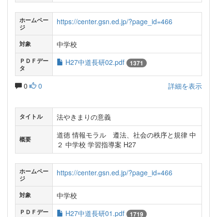
ホームペー
https://center.gsn.ed.jp/?page_id=466
ジ
中学校
対象
ＰＤＦデー
H27中道長研02.pdf
1371
タ
0
0
詳細を表示
法やきまりの意義
タイトル
道徳 情報モラル 遵法、社会の秩序と規律 中
概要
２ 中学校 学習指導案 H27
ホームペー
https://center.gsn.ed.jp/?page_id=466
ジ
中学校
対象
ＰＤＦデー
H27中道長研01.pdf
1719