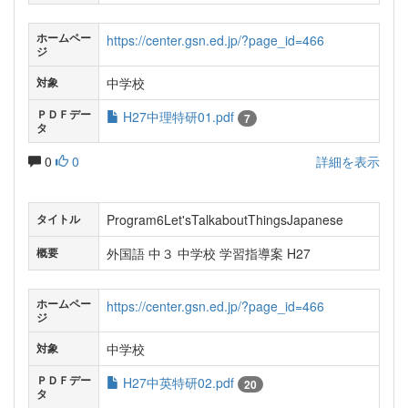
ホームペー
https://center.gsn.ed.jp/?page_id=466
ジ
中学校
対象
ＰＤＦデー
H27中理特研01.pdf
7
タ
0
0
詳細を表示
Program6Let'sTalkaboutThingsJapanese
タイトル
外国語 中３ 中学校 学習指導案 H27
概要
ホームペー
https://center.gsn.ed.jp/?page_id=466
ジ
中学校
対象
ＰＤＦデー
H27中英特研02.pdf
20
タ