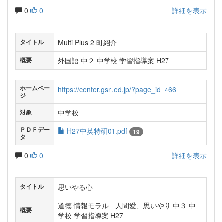
0
0
詳細を表示
Multi Plus 2 町紹介
タイトル
外国語 中２ 中学校 学習指導案 H27
概要
ホームペー
https://center.gsn.ed.jp/?page_id=466
ジ
中学校
対象
ＰＤＦデー
H27中英特研01.pdf
19
タ
0
0
詳細を表示
思いやる心
タイトル
道徳 情報モラル 人間愛、思いやり 中３ 中
概要
学校 学習指導案 H27