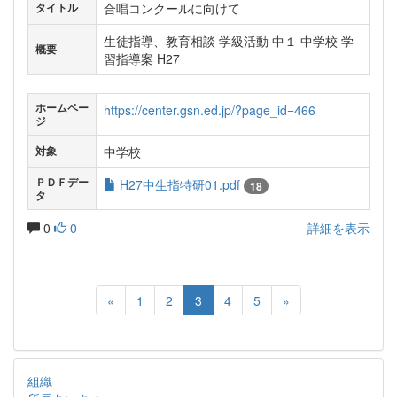
合唱コンクールに向けて
タイトル
生徒指導、教育相談 学級活動 中１ 中学校 学
概要
習指導案 H27
ホームペー
https://center.gsn.ed.jp/?page_id=466
ジ
中学校
対象
ＰＤＦデー
H27中生指特研01.pdf
18
タ
0
0
詳細を表示
«
1
2
3
4
5
»
組織