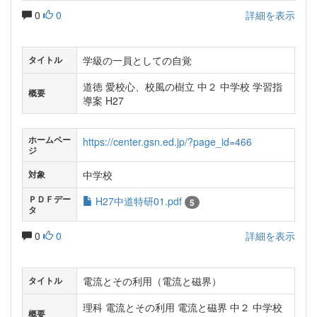
0
0
詳細を表示
学級の一員としての自覚
タイトル
道徳 愛校心、校風の樹立 中２ 中学校 学習指
概要
導案 H27
ホームペー
https://center.gsn.ed.jp/?page_id=466
ジ
中学校
対象
ＰＤＦデー
H27中道特研01.pdf
5
タ
0
0
詳細を表示
電流とその利用（電流と磁界）
タイトル
理科 電流とその利用 電流と磁界 中２ 中学校
概要