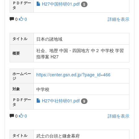
ＰＤＦデー
H27中国特研01.pdf
5
タ
0
0
詳細を表示
日本の諸地域
タイトル
社会、地歴 中国・四国地方 中２ 中学校 学習
概要
指導案 H27
ホームペー
https://center.gsn.ed.jp/?page_id=466
ジ
中学校
対象
ＰＤＦデー
H27中社特研01.pdf
9
タ
0
0
詳細を表示
武士の台頭と鎌倉幕府
タイトル