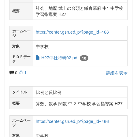
社会、地歴 武士の台頭と鎌倉幕府 中1 中学校
概要
学習指導案 H27
ホームペー
https://center.gsn.ed.jp/?page_id=466
ジ
中学校
対象
ＰＤＦデー
H27中社特研02.pdf
10
タ
0
1
詳細を表示
比例と反比例
タイトル
算数、数学 関数 中２ 中学校 学習指導案 H27
概要
ホームペー
https://center.gsn.ed.jp/?page_id=466
ジ
中学校
対象