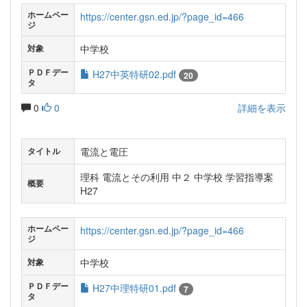
ホームペー
https://center.gsn.ed.jp/?page_id=466
ジ
中学校
対象
ＰＤＦデー
H27中英特研02.pdf
20
タ
0
0
詳細を表示
電流と電圧
タイトル
理科 電流とその利用 中２ 中学校 学習指導案
概要
H27
ホームペー
https://center.gsn.ed.jp/?page_id=466
ジ
中学校
対象
ＰＤＦデー
H27中理特研01.pdf
7
タ