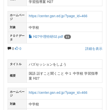
学習指導案 H27
ホームペー
https://center.gsn.ed.jp/?page_id=466
ジ
中学校
対象
ＰＤＦデー
H27中理特研02.pdf
11
タ
0
0
詳細を表示
バズセッションをしよう
タイトル
国語 話すこと聞くこと 中１ 中学校 学習指導
概要
案 H27
ホームペー
https://center.gsn.ed.jp/?page_id=466
ジ
中学校
対象