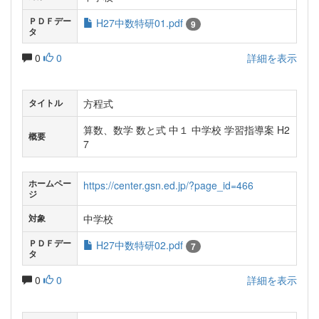
ＰＤＦデー
H27中数特研01.pdf
9
タ
0
0
詳細を表示
方程式
タイトル
算数、数学 数と式 中１ 中学校 学習指導案 H2
概要
7
ホームペー
https://center.gsn.ed.jp/?page_id=466
ジ
中学校
対象
ＰＤＦデー
H27中数特研02.pdf
7
タ
0
0
詳細を表示