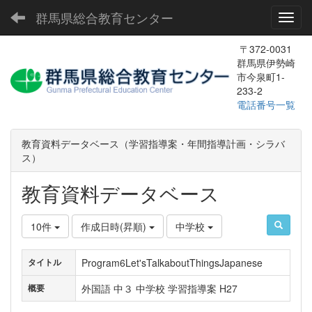
群馬県総合教育センター
Toggl
〒372-0031
群馬県伊勢崎
市今泉町1-
233-2
電話番号一覧
教育資料データベース（学習指導案・年間指導計画・シラバ
ス）
教育資料データベース
10件
作成日時(昇順)
中学校
Program6Let'sTalkaboutThingsJapanese
タイトル
外国語 中３ 中学校 学習指導案 H27
概要