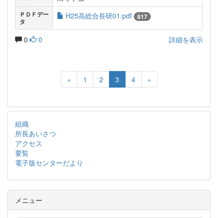
ＰＤＦデー
H25高総合長研01.pdf
817
タ
0
0
詳細を表示
«
1
2
3
4
»
組織
所長あいさつ
アクセス
要覧
電子版センターだより
メニュー