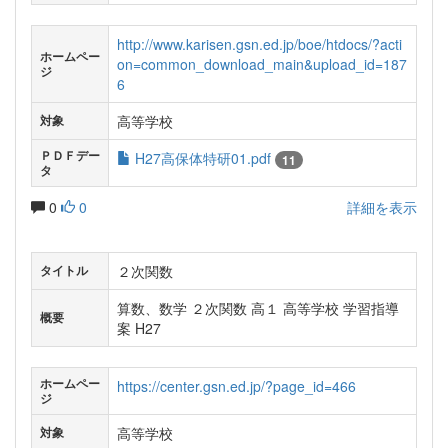
http://www.karisen.gsn.ed.jp/boe/htdocs/?acti
ホームペー
on=common_download_main&upload_id=187
ジ
6
高等学校
対象
ＰＤＦデー
H27高保体特研01.pdf
11
タ
0
0
詳細を表示
２次関数
タイトル
算数、数学 ２次関数 高１ 高等学校 学習指導
概要
案 H27
ホームペー
https://center.gsn.ed.jp/?page_id=466
ジ
高等学校
対象