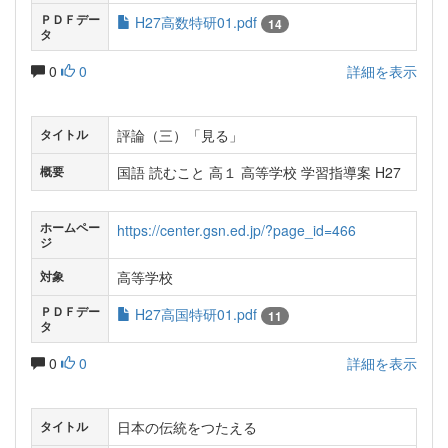
ＰＤＦデー
H27高数特研01.pdf
14
タ
0
0
詳細を表示
評論（三）「見る」
タイトル
国語 読むこと 高１ 高等学校 学習指導案 H27
概要
ホームペー
https://center.gsn.ed.jp/?page_id=466
ジ
高等学校
対象
ＰＤＦデー
H27高国特研01.pdf
11
タ
0
0
詳細を表示
日本の伝統をつたえる
タイトル