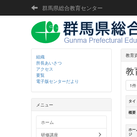
群馬県総合教育センター
教育
組織
所長あいさつ
教
アクセス
要覧
電子版センターだより
1
タイ
メニュー
概要
ホーム
ホー
研修講座
ジ