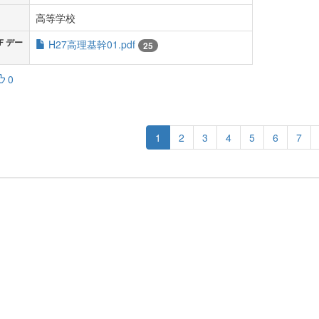
高等学校
Ｆデー
H27高理基幹01.pdf
25
0
1
2
3
4
5
6
7