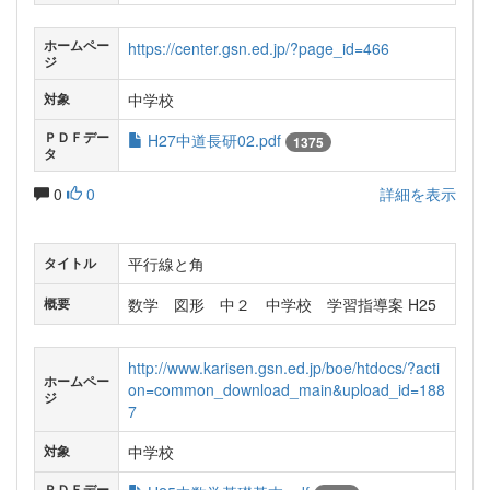
ホームペー
https://center.gsn.ed.jp/?page_id=466
ジ
中学校
対象
ＰＤＦデー
H27中道長研02.pdf
1375
タ
0
0
詳細を表示
平行線と角
タイトル
数学 図形 中２ 中学校 学習指導案 H25
概要
http://www.karisen.gsn.ed.jp/boe/htdocs/?acti
ホームペー
on=common_download_main&upload_id=188
ジ
7
中学校
対象
ＰＤＦデー