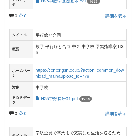
H25中数学基礎基本.pdf
1623
タ
0
0
詳細を表示
平行線と合同
タイトル
数学 平行線と合同 中２ 中学校 学習指導案 H2
概要
5
https://center.gsn.ed.jp/?action=common_dow
ホームペー
ジ
nload_main&upload_id=776
中学校
対象
ＰＤＦデー
H25中数長研01.pdf
1954
タ
0
0
詳細を表示
学級全員で卒業まで充実した生活を送るため
タイトル