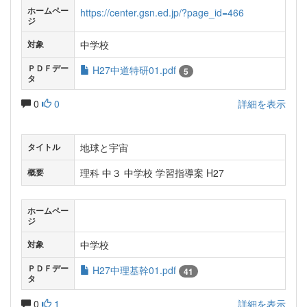
ホームペー
https://center.gsn.ed.jp/?page_id=466
ジ
中学校
対象
ＰＤＦデー
H27中道特研01.pdf
5
タ
0
0
詳細を表示
地球と宇宙
タイトル
理科 中３ 中学校 学習指導案 H27
概要
ホームペー
ジ
中学校
対象
ＰＤＦデー
H27中理基幹01.pdf
41
タ
0
1
詳細を表示