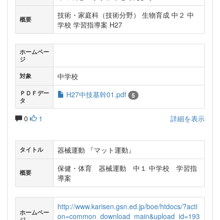
技術・家庭科（技術分野） 生物育成 中２ 中
概要
学校 学習指導案 H27
ホームペー
ジ
中学校
対象
ＰＤＦデー
H27中技基幹01.pdf
5
タ
0
1
詳細を表示
器械運動 『マット運動』
タイトル
保健・体育 器械運動 中１ 中学校 学習指
概要
導案
http://www.karisen.gsn.ed.jp/boe/htdocs/?acti
ホームペー
on=common_download_main&upload_id=193
ジ