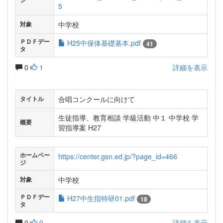
5
中学校
対象
ＰＤＦデー
H25中保体基礎基本.pdf
41
タ
0
1
詳細を表示
合唱コンクールに向けて
タイトル
生徒指導、教育相談 学級活動 中１ 中学校 学
概要
習指導案 H27
ホームペー
https://center.gsn.ed.jp/?page_id=466
ジ
中学校
対象
ＰＤＦデー
H27中生指特研01.pdf
18
タ
0
0
詳細を表示