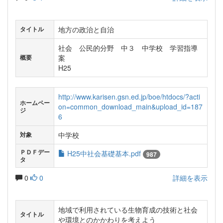
地方の政治と自治
タイトル
社会 公民的分野 中３ 中学校 学習指導
案
概要
H25
http://www.karisen.gsn.ed.jp/boe/htdocs/?acti
ホームペー
on=common_download_main&upload_id=187
ジ
6
中学校
対象
ＰＤＦデー
H25中社会基礎基本.pdf
987
タ
0
0
詳細を表示
地域で利用されている生物育成の技術と社会
タイトル
や環境とのかかわりを考えよう