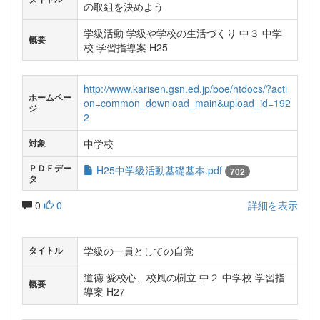
の取組を決めよう
学級活動 学級や学校の生活づくり 中３ 中学
概要
校 学習指導案 H25
http://www.karisen.gsn.ed.jp/boe/htdocs/?acti
ホームペー
on=common_download_main&upload_id=192
ジ
2
中学校
対象
ＰＤＦデー
H25中学級活動基礎基本.pdf
702
タ
0
0
詳細を表示
学級の一員としての自覚
タイトル
道徳 愛校心、校風の樹立 中２ 中学校 学習指
概要
導案 H27