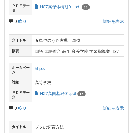
ＰＤＦデー
H27高保体特研01.pdf
11
タ
0
0
詳細を表示
五単位のうち古典二単位
タイトル
国語 国語総合 高１ 高等学校 学習指導案 H27
概要
ホームペー
http://
ジ
高等学校
対象
ＰＤＦデー
H27高国基幹01.pdf
11
タ
0
0
詳細を表示
ブタの飼育方法
タイトル