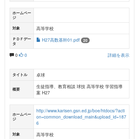
ホームペー
ジ
高等学校
対象
ＰＤＦデー
H27高数基幹01.pdf
20
タ
0
0
詳細を表示
卓球
タイトル
生徒指導、教育相談 球技 高等学校 学習指導
概要
案 H27
http://www.karisen.gsn.ed.jp/boe/htdocs/?acti
ホームペー
on=common_download_main&upload_id=187
ジ
6
高等学校
対象