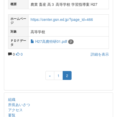
農業 畜産 高３ 高等学校 学習指導案 H27
概要
ホームペー
https://center.gsn.ed.jp/?page_id=466
ジ
高等学校
対象
ＰＤＦデー
H27高農特研01.pdf
7
タ
0
0
詳細を表示
«
1
2
組織
所長あいさつ
アクセス
要覧