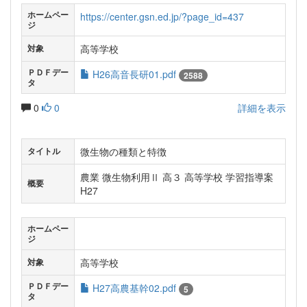
ホームペー
https://center.gsn.ed.jp/?page_id=437
ジ
高等学校
対象
ＰＤＦデー
H26高音長研01.pdf
2588
タ
0
0
詳細を表示
微生物の種類と特徴
タイトル
農業 微生物利用Ⅱ 高３ 高等学校 学習指導案
概要
H27
ホームペー
ジ
高等学校
対象
ＰＤＦデー
H27高農基幹02.pdf
5
タ